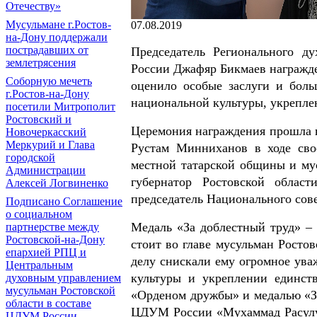
Отечеству»
Мусульмане г.Ростов-
07.08.2019
на-Дону поддержали
пострадавших от
Председатель Регионального д
землетрясения
России Джафяр Бикмаев награжде
Соборную мечеть
оценило особые заслуги и боль
г.Ростов-на-Дону
национальной культуры, укрепле
посетили Митрополит
Ростовский и
Церемония награждения прошла в
Новочеркасский
Меркурий и Глава
Рустам Минниханов в ходе свое
городской
местной татарской общины и мус
Администрации
губернатор Ростовской облас
Алексей Логвиненко
председатель Национального сов
Подписано Соглашение
о социальном
Медаль «За доблестный труд» – 
партнерстве между
Ростовской-на-Дону
стоит во главе мусульман Ростов
епархией РПЦ и
делу снискали ему огромное ува
Центральным
культуры и укреплении единст
духовным управлением
мусульман Ростовской
«Орденом дружбы» и медалью «За
области в составе
ЦДУМ России «Мухаммад Расулу
ЦДУМ России