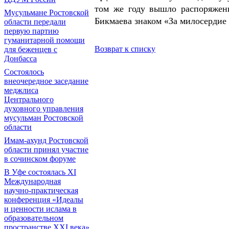
том же году вышло распоряжен
Мусульмане Ростовской
Бикмаева знаком «За милосердие 
области передали
первую партию
гуманитарной помощи
Возврат к списку
для беженцев с
Донбасса
Состоялось
внеочередное заседание
меджлиса
Центрального
духовного управления
мусульман Ростовской
области
Имам-ахунд Ростовской
области принял участие
в сочинском форуме
В Уфе состоялась XI
Международная
научно-практическая
конференция «Идеалы
и ценности ислама в
образовательном
пространстве XXI века»