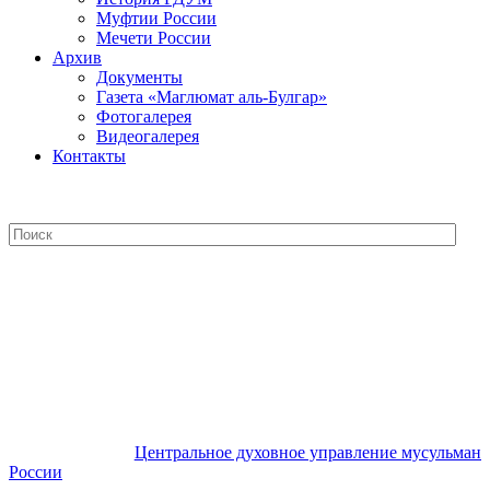
Муфтии России
Мечети России
Архив
Документы
Газета «Маглюмат аль-Булгар»
Фотогалерея
Видеогалерея
Контакты
Центральное духовное управление
мусульман России
Центральное духовное управление мусульман
России