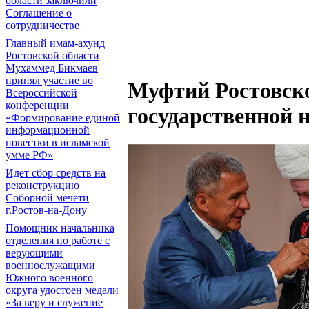
области заключили
Соглашение о
сотрудничестве
Главный имам-ахунд
Ростовской области
Мухаммед Бикмаев
принял участие во
Муфтий Ростовско
Всероссийской
конференции
государственной 
«Формирование единой
информационной
повестки в исламской
умме РФ»
Идет сбор средств на
реконструкцию
Соборной мечети
г.Ростов-на-Дону
Помощник начальника
отделения по работе с
верующими
военнослужащими
Южного военного
округа удостоен медали
«За веру и служение