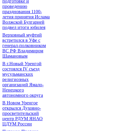
подготовке и
проведению
празднования 1100-
летия принятия Ислама
Волжской Булгарией
подвел итоги юбилея
Верховный муфтий
встретился в Уфе с
генерал-полковником
ВС РФ Владимиром
Шамановым
В г.Новый Уренгой
состоялся IV съезд
мусульманских
религиозных
организаций Ямало-
Ненецкого
автономного округа
В Новом Уренгое
открылся Духовно-
просветительский
центр РДУМ ЯНАО
ЦДУМ России