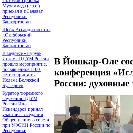
Потомок Пророка
Мухаммада (с.а.с.)
приехал в г.Салават
Республики
Башкортостан
Шейх Ассаиди посетил
г.Октябрьский
Республики
Башкортостан
В медресе «Нуруль
В Йошкар-Оле сос
Ислам» ЦДУМ России
прошло мероприятие,
посвященное 1100-
конференция «Исл
летию принятия
Ислама Волжской
России: духовные
Булгарией
Куратор тюремного
служения ЦДУМ
России Инсаф
Искандаров принял
участие в заседании
Общественного совета
при УФСИН России по
Республике