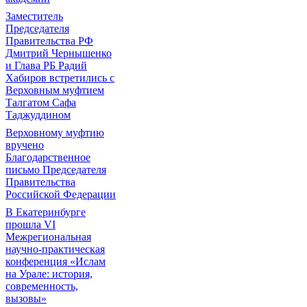
Заместитель
Председателя
Правительства РФ
Дмитрий Чернышенко
и Глава РБ Радий
Хабиров встретились с
Верховным муфтием
Талгатом Сафа
Таджуддином
Верховному муфтию
вручено
Благодарственное
письмо Председателя
Правительства
Российской Федерации
В Екатеринбурге
прошла VI
Межрегиональная
научно-практическая
конференция «Ислам
на Урале: история,
современность,
вызовы»