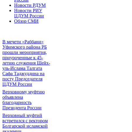
Новости РДУМ
Новости РИУ
ЦДУМ России
Обзор СМИ
В мечети «Раббани»
Уфимского района РБ
прошли мероприятия,
приуроченные к 45-
летию служения Шейх-
уль-Ислама Талгата
Сафа Таджуддина на
посту Председателя
ЦДУМ России
Верховному муфтию
объявлена
благодарность
Президента России
Верховный муфтий
встретился с ректором
Болгарской исламской
академии