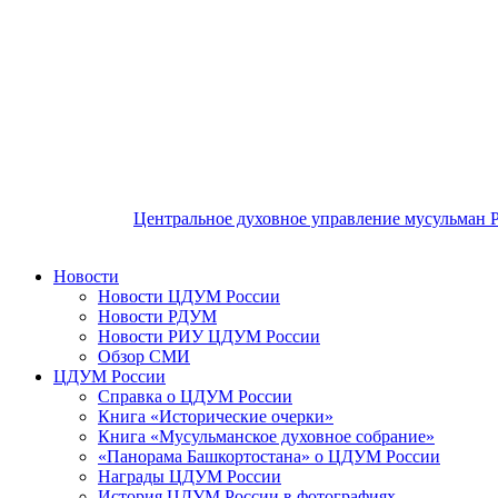
Центральное духовное управление мусульман 
Новости
Новости ЦДУМ России
Новости РДУМ
Новости РИУ ЦДУМ России
Обзор СМИ
ЦДУМ России
Справка о ЦДУМ России
Книга «Исторические очерки»
Книга «Мусульманское духовное собрание»
«Панорама Башкортостана» о ЦДУМ России
Награды ЦДУМ России
История ЦДУМ России в фотографиях