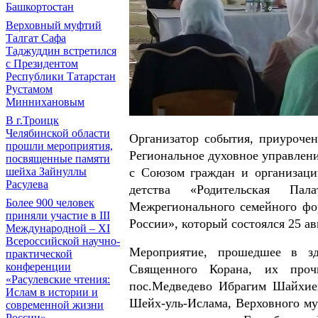
Башкортостан
Верховный муфтий
Талгат Сафа
Таджуддин встретился
с Президентом
Республики Татарстан
Рустамом
Миннихановым
В г.Троицк
Челябинской области
Организатор события, приуроче
прошли мероприятия,
Региональное духовное управле
посвященные памяти
с Союзом граждан и организаци
шейха Зайнуллы
Расулева
детства «Родительская Пал
Более 900 человек
Межрегионального семейного фо
приняли участие в III
России», который состоялся 25 ав
Международной – XI
Всероссийской научно-
Мероприятие, прошедшее в зд
практической
конференции
Священного Корана, их про
«Расулевские чтения:
пос.Медведево Ибрагим Шайхие
Ислам в истории и
Шейх-уль-Ислама, Верховного м
современной жизни
России»