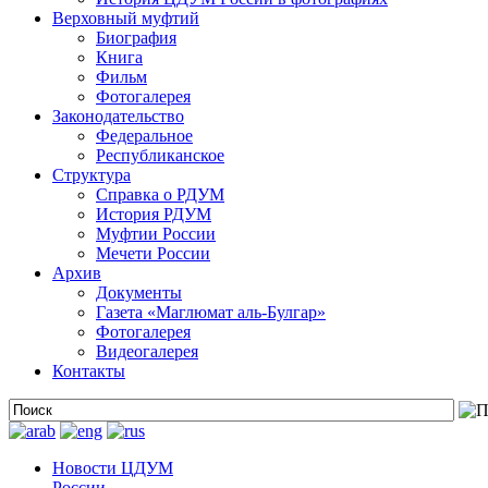
Верховный муфтий
Биография
Книга
Фильм
Фотогалерея
Законодательство
Федеральное
Республиканское
Структура
Справка о РДУМ
История РДУМ
Муфтии России
Мечети России
Архив
Документы
Газета «Маглюмат аль-Булгар»
Фотогалерея
Видеогалерея
Контакты
Новости ЦДУМ
России