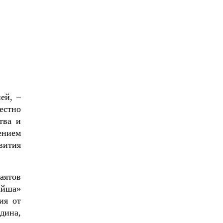
ей, –
естно
тва и
нием
вития
аятов
йша»
ия от
дина,