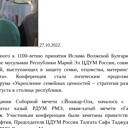
27.10.2022
нного к 1100-летию принятия Ислама Волжской Булгари
ние мусульман Республики Марий Эл ЦДУМ России, совм
й, выступающих в защиту семьи, отцовства, материнс
ата». Конференция стала логическим продолже
рума «Укрепление семейных ценностей – стратегия раз
густа в столице республики.
ании Соборной мечети г.Йошкар-Ола, началось с 
читал казый РДУМ РМЭ, имам-хатыб мечети «Га
в. Участникам конференции были зачитаны приветств
уфтия, Председателя ЦДУМ России Талгата Сафа Таджуд