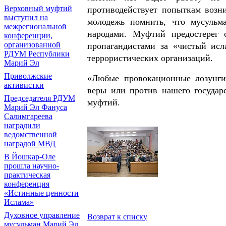
Верховный муфтий
противодействует попыткам возн
выступил на
молодежь помнить, что мусульм
межрегиональной
народами. Муфтий предостерег 
конференции,
организованной
пропагандистами за «чистый исл
РДУМ Республики
террористических организаций.
Марий Эл
Приволжские
«Любые провокационные лозунги
активистки
веры или против нашего государ
Председателя РДУМ
муфтий.
Марий Эл Фануса
Салимгареева
наградили
ведомственной
наградой МВД
В Йошкар-Оле
прошла научно-
практическая
конференция
«Истинные ценности
Ислама»
Духовное управление
Возврат к списку
мусульман Марий Эл