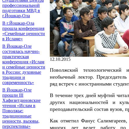
слушателями Центра
профессиональной
подготовки МВД в
г.Йошкар-Ола
В г.Йошкар-Ола
прошла конференция
«Семейные ценности
в Исламе»
В Йошкар-Оле
состоялась научно-
практическая
12.10.2015
конференция «Ислам
и семейные ценности
Поволжский технологический 
в России: духовные
необычный лектор. Председател
традиции и
современность»
ряд встреч с иностранными студе
В Йошкар-Оле
В течение трех дней муфтий читал
прошли III
Хафизитдиновские
других национальностей и кул
чтения «Ислам в
преподавательский состав вузов, 
Поволжье:
традиционные
Как отметил Фанус Салимгареев,
ценности, вызовы,
перспективы»
многих лет ведет работу по 