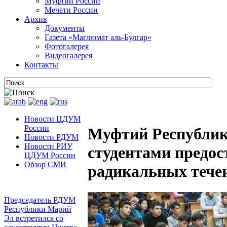
Муфтии России
Мечети России
Архив
Документы
Газета «Маглюмат аль-Булгар»
Фотогалерея
Видеогалерея
Контакты
Новости ЦДУМ
России
Муфтий Республик
Новости РДУМ
Новости РИУ
студентами предос
ЦДУМ России
Обзор СМИ
радикальных течен
Председатель РДУМ
Республики Марий
Эл встретился со