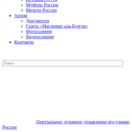
Муфтии России
Мечети России
Архив
Документы
Газета «Маглюмат аль-Булгар»
Фотогалерея
Видеогалерея
Контакты
Центральное духовное управление
мусульман России
Центральное духовное управление мусульман
России