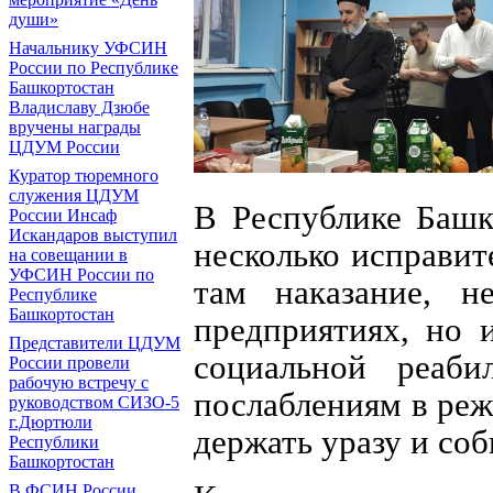
души»
Начальнику УФСИН
России по Республике
Башкортостан
Владиславу Дзюбе
вручены награды
ЦДУМ России
Куратор тюремного
служения ЦДУМ
В Республике Башк
России Инсаф
Искандаров выступил
несколько исправи
на совещании в
УФСИН России по
там наказание, н
Республике
Башкортостан
предприятиях, но 
Представители ЦДУМ
социальной реаби
России провели
рабочую встречу с
послаблениям в ре
руководством СИЗО-5
г.Дюртюли
держать уразу и соб
Республики
Башкортостан
В ФСИН России