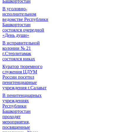
Башкортостан
В уголовно-
исполнительном
ведомстве Республики
Башкортостан
состоялся очередной
«День души»
В исправительной
колонии № 21
г.Стерлитамак
состоялся никах
Куратор тюремного
служения ЦДУМ
России посетил
пенитенциарные
учреждения г.Салават
В пенитенциарных
учреждениях
Республики
Башкортостан
проходят
мероприятия,
посвященные