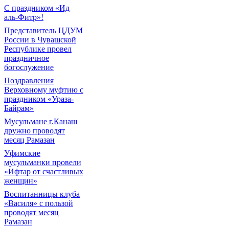
С праздником «Ид
аль-Фитр»!
Представитель ЦДУМ
России в Чувашской
Республике провел
праздничное
богослужение
Поздравления
Верховному муфтию с
праздником «Ураза-
Байрам»
Мусульмане г.Канаш
дружно проводят
месяц Рамазан
Уфимские
мусульманки провели
«Ифтар от счастливых
женщин»
Воспитанницы клуба
«Василя» с пользой
проводят месяц
Рамазан