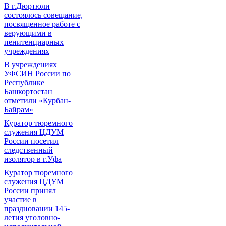
В г.Дюртюли
состоялось совещание,
посвященное работе с
верующими в
пенитенциарных
учреждениях
В учреждениях
УФСИН России по
Республике
Башкортостан
отметили «Курбан-
Байрам»
Куратор тюремного
служения ЦДУМ
России посетил
следственный
изолятор в г.Уфа
Куратор тюремного
служения ЦДУМ
России принял
участие в
праздновании 145-
летия уголовно-