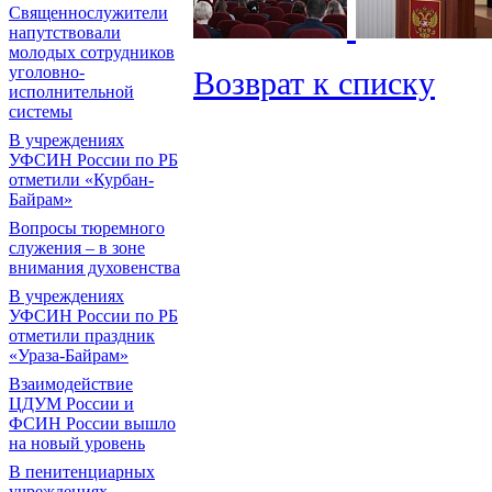
Священнослужители
напутствовали
молодых сотрудников
уголовно-
Возврат к списку
исполнительной
системы
В учреждениях
УФСИН России по РБ
отметили «Курбан-
Байрам»
Вопросы тюремного
служения – в зоне
внимания духовенства
В учреждениях
УФСИН России по РБ
отметили праздник
«Ураза-Байрам»
Взаимодействие
ЦДУМ России и
ФСИН России вышло
на новый уровень
В пенитенциарных
учреждениях