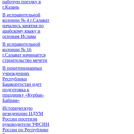
рабочую поездку в
г.Казань
В исправительной
колонии № 4 г.Салават
начались занятия по
арабскому языку и
основам Ислама
В исправительной
колонии № 16
г.Салават начинается
строительство мечети
В пенитенциарных
учреждениях
Республики
Башкортостан идет
подготовка к
празднику «Курбан-
Байрам»
Историческую
резиденцию ЦДУМ
России посетили
руководители УФСИН
России по Республике