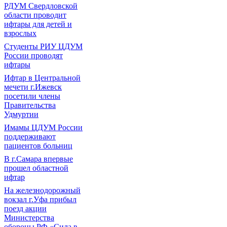
РДУМ Свердловской
области проводит
ифтары для детей и
взрослых
Студенты РИУ ЦДУМ
России проводят
ифтары
Ифтар в Центральной
мечети г.Ижевск
посетили члены
Правительства
Удмуртии
Имамы ЦДУМ России
поддерживают
пациентов больниц
В г.Самара впервые
прошел областной
ифтар
На железнодорожный
вокзал г.Уфа прибыл
поезд акции
Министерства
обороны РФ «Сила в