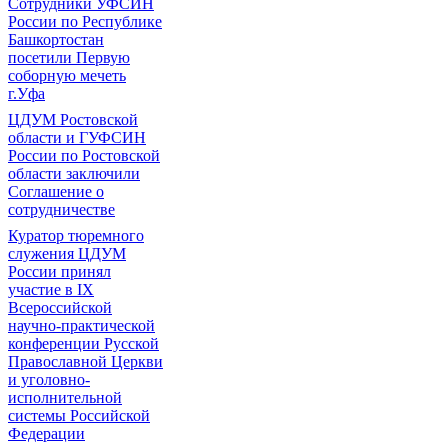
Сотрудники УФСИН
России по Республике
Башкортостан
посетили Первую
соборную мечеть
г.Уфа
ЦДУМ Ростовской
области и ГУФСИН
России по Ростовской
области заключили
Соглашение о
сотрудничестве
Куратор тюремного
служения ЦДУМ
России принял
участие в IX
Всероссийской
научно-практической
конференции Русской
Православной Церкви
и уголовно-
исполнительной
системы Российской
Федерации