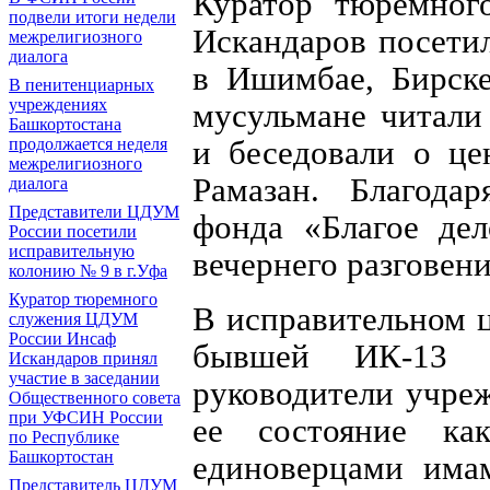
Куратор тюремно
подвели итоги недели
Искандаров посети
межрелигиозного
диалога
в Ишимбае, Бирске
В пенитенциарных
учреждениях
мусульмане читали
Башкортостана
и беседовали о ц
продолжается неделя
межрелигиозного
Рамазан. Благодар
диалога
Представители ЦДУМ
фонда «Благое де
России посетили
исправительную
вечернего разговени
колонию № 9 в г.Уфа
Куратор тюремного
В исправительном 
служения ЦДУМ
России Инсаф
бывшей ИК-13 (
Искандаров принял
участие в заседании
руководители учре
Общественного совета
при УФСИН России
ее состояние как
по Республике
Башкортостан
единоверцами имам
Представитель ЦДУМ