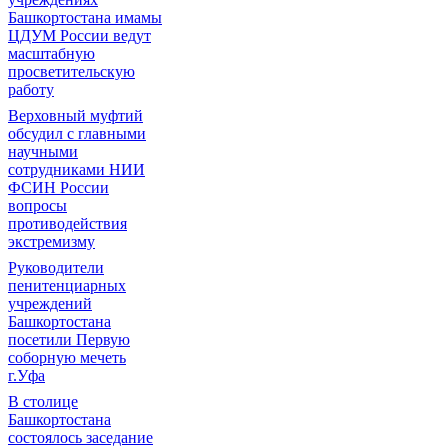
Башкортостана имамы
ЦДУМ России ведут
масштабную
просветительскую
работу
Верховный муфтий
обсудил с главными
научными
сотрудниками НИИ
ФСИН России
вопросы
противодействия
экстремизму
Руководители
пенитенциарных
учреждений
Башкортостана
посетили Первую
соборную мечеть
г.Уфа
В столице
Башкортостана
состоялось заседание