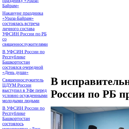
празднику «Ураза-
Байрам»
Накануне праздника
«Ураза-Байрам»
состоялась встреча
личного состава
УФСИН России по РБ
со
священнослужителями
В УФСИН России по
Республике
Башкортостан
состоялся очередной
«День души»
В исправител
Священнослужитель
ЦДУМ России
выступил в Уфе перед
России по РБ п
условно осужденными
молодыми людьми
В УФСИН России по
Республике
Башкортостан
состоялось
мероприятие «День