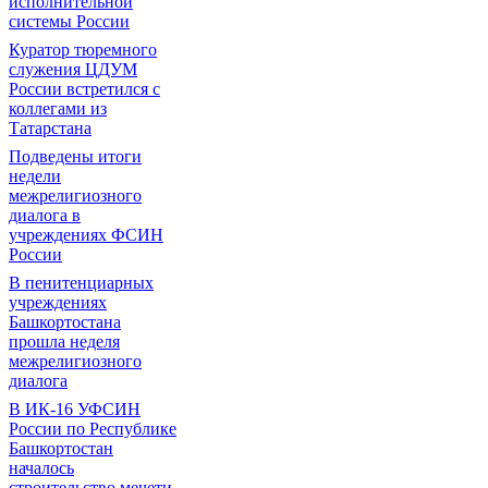
исполнительной
системы России
Куратор тюремного
служения ЦДУМ
России встретился с
коллегами из
Татарстана
Подведены итоги
недели
межрелигиозного
диалога в
учреждениях ФСИН
России
В пенитенциарных
учреждениях
Башкортостана
прошла неделя
межрелигиозного
диалога
В ИК-16 УФСИН
России по Республике
Башкортостан
началось
строительство мечети