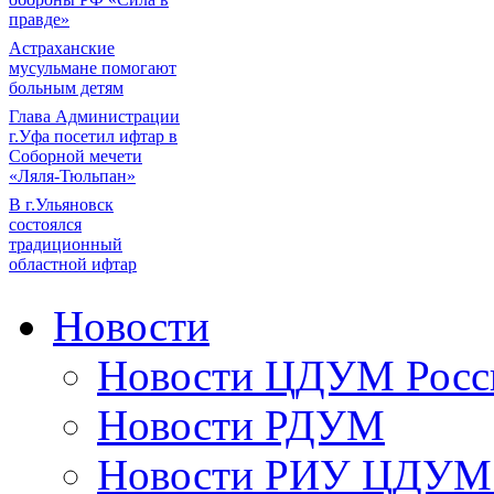
правде»
Астраханские
мусульмане помогают
больным детям
Глава Администрации
г.Уфа посетил ифтар в
Соборной мечети
«Ляля-Тюльпан»
В г.Ульяновск
состоялся
традиционный
областной ифтар
Новости
Новости ЦДУМ Росс
Новости РДУМ
Новости РИУ ЦДУМ 