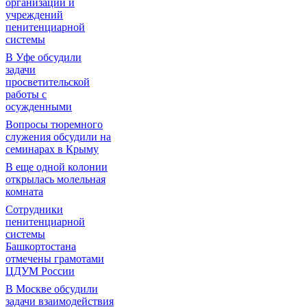
организаций и
учреждений
пенитенциарной
системы
В Уфе обсудили
задачи
просветительской
работы с
осужденными
Вопросы тюремного
служения обсудили на
семинарах в Крыму
В еще одной колонии
открылась молельная
комната
Сотрудники
пенитенциарной
системы
Башкортостана
отмечены грамотами
ЦДУМ России
В Москве обсудили
задачи взаимодействия