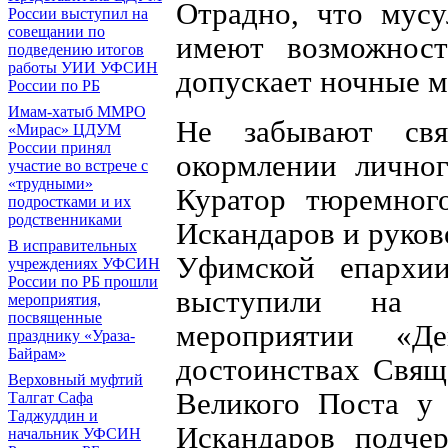
Отрадно, что мусу
России выступил на
совещании по
имеют возможност
подведению итогов
работы УИИ УФСИН
допускает ночные 
России по РБ
Имам-хатыб ММРО
Не забывают св
«Мирас» ЦДУМ
России принял
окормлении лично
участие во встрече с
«трудными»
Куратор тюремно
подростками и их
родственниками
Искандаров и руков
В исправительных
Уфимской епархи
учреждениях УФСИН
России по РБ прошли
выступили на т
мероприятия,
посвященные
мероприятии «
празднику «Ураза-
Байрам»
достоинствах Свящ
Верховный муфтий
Великого Поста у
Талгат Сафа
Таджуддин и
Искандаров подче
начальник УФСИН