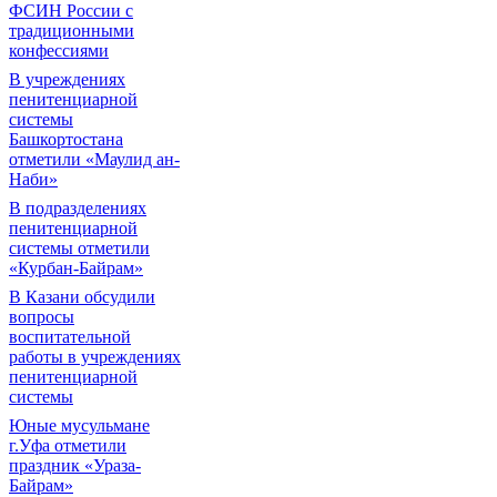
ФСИН России с
традиционными
конфессиями
В учреждениях
пенитенциарной
системы
Башкортостана
отметили «Маулид ан-
Наби»
В подразделениях
пенитенциарной
системы отметили
«Курбан-Байрам»
В Казани обсудили
вопросы
воспитательной
работы в учреждениях
пенитенциарной
системы
Юные мусульмане
г.Уфа отметили
праздник «Ураза-
Байрам»