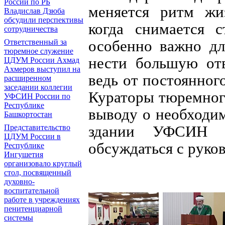
России по РБ
меняется ритм жиз
Владислав Дзюба
обсудили перспективы
когда снимается 
сотрудничества
особенно важно дл
Ответственный за
тюремное служение
нести большую отв
ЦДУМ России Ахмад
Ахмеров выступил на
ведь от постоянног
расширенном
заседании коллегии
Кураторы тюремног
УФСИН России по
Республике
выводу о необходи
Башкортостан
здании УФСИН 
Представительство
ЦДУМ России в
обсуждаться с руко
Республике
Ингушетия
организовало круглый
стол, посвященный
духовно-
воспитательной
работе в учреждениях
пенитенциарной
системы