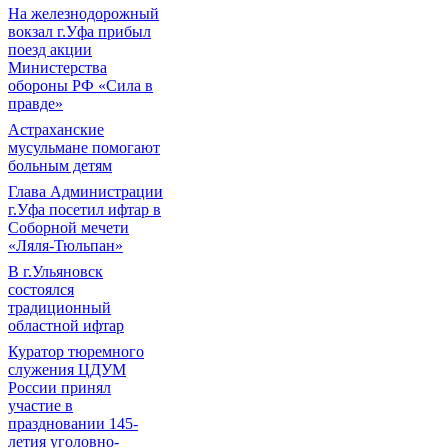
На железнодорожный
вокзал г.Уфа прибыл
поезд акции
Министерства
обороны РФ «Сила в
правде»
Астраханские
мусульмане помогают
больным детям
Глава Администрации
г.Уфа посетил ифтар в
Соборной мечети
«Ляля-Тюльпан»
В г.Ульяновск
состоялся
традиционный
областной ифтар
Куратор тюремного
служения ЦДУМ
России принял
участие в
праздновании 145-
летия уголовно-