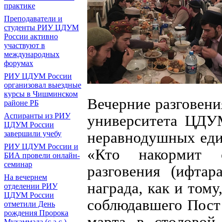
практике
Преподаватели и
студенты РИУ ЦДУМ
России активно
участвуют в
международных
форумах
РИУ ЦДУМ России
организовал выездные
курсы в Чишминском
Вечерние разговени
районе РБ
Аспиранты из РИУ
университета ЦДУ
ЦДУМ России
неравнодушных еди
завершили учебу
РИУ ЦДУМ России и
«Кто накормит 
БИА провели онлайн-
семинар
разговения (ифтар
На вечернем
награда, как и тому
отделении РИУ
ЦДУМ России
соблюдавшего Пост 
отметили День
рождения Пророка
марта в столовой
Мухаммада (с.а.с.)