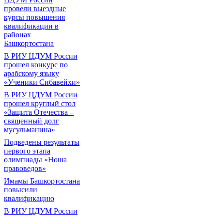
провели выездные
курсы повышения
квалификации в
районах
Башкортостана
В РИУ ЦДУМ России
прошел конкурс по
арабскому языку
«Ученики Сибавейхи»
В РИУ ЦДУМ России
прошел круглый стол
«Защита Отечества –
священный долг
мусульманина»
Подведены результаты
первого этапа
олимпиады «Ноша
правоведов»
Имамы Башкортостана
повысили
квалификацию
В РИУ ЦДУМ России