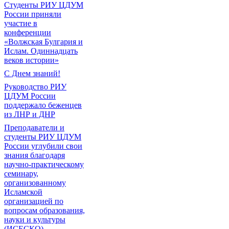
Студенты РИУ ЦДУМ
России приняли
участие в
конференции
«Волжская Булгария и
Ислам. Одиннадцать
веков истории»
С Днем знаний!
Руководство РИУ
ЦДУМ России
поддержало беженцев
из ЛНР и ДНР
Преподаватели и
студенты РИУ ЦДУМ
России углубили свои
знания благодаря
научно-практическому
семинару,
организованному
Исламской
организацией по
вопросам образования,
науки и культуры
(ИСЕСКО)