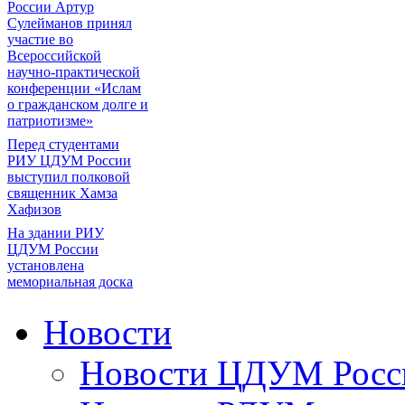
России Артур
Сулейманов принял
участие во
Всероссийской
научно-практической
конференции «Ислам
о гражданском долге и
патриотизме»
Перед студентами
РИУ ЦДУМ России
выступил полковой
священник Хамза
Хафизов
На здании РИУ
ЦДУМ России
установлена
мемориальная доска
Новости
Новости ЦДУМ Росс