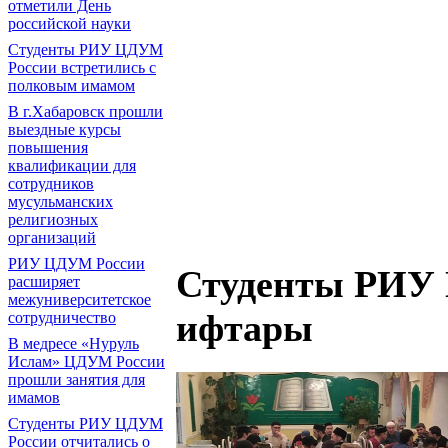
отметили День
российской науки
Студенты РИУ ЦДУМ
России встретились с
полковым имамом
В г.Хабаровск прошли
выездные курсы
повышения
квалификации для
сотрудников
мусульманских
религиозных
организаций
РИУ ЦДУМ России
Студенты РИУ 
расширяет
межуниверситетское
ифтары
сотрудничество
В медресе «Нуруль
Ислам» ЦДУМ России
прошли занятия для
имамов
Студенты РИУ ЦДУМ
России отчитались о