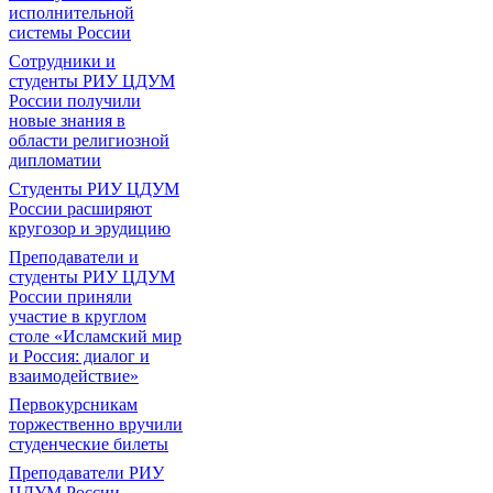
исполнительной
системы России
Сотрудники и
студенты РИУ ЦДУМ
России получили
новые знания в
области религиозной
дипломатии
Студенты РИУ ЦДУМ
России расширяют
кругозор и эрудицию
Преподаватели и
студенты РИУ ЦДУМ
России приняли
участие в круглом
столе «Исламский мир
и Россия: диалог и
взаимодействие»
Первокурсникам
торжественно вручили
студенческие билеты
Преподаватели РИУ
ЦДУМ России