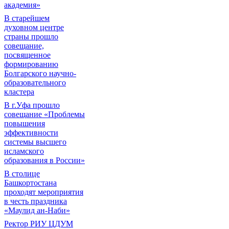
академия»
В старейшем
духовном центре
страны прошло
совещание,
посвященное
формированию
Болгарского научно-
образовательного
кластера
В г.Уфа прошло
совещание «Проблемы
повышения
эффективности
системы высшего
исламского
образования в России»
В столице
Башкортостана
проходят мероприятия
в честь праздника
«Маулид ан-Наби»
Ректор РИУ ЦДУМ