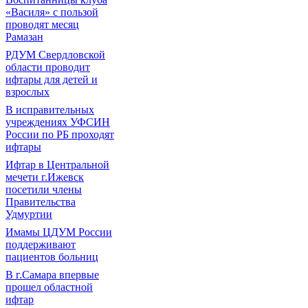
«Василя» с пользой
проводят месяц
Рамазан
РДУМ Свердловской
области проводит
ифтары для детей и
взрослых
В исправительных
учреждениях УФСИН
России по РБ проходят
ифтары
Ифтар в Центральной
мечети г.Ижевск
посетили члены
Правительства
Удмуртии
Имамы ЦДУМ России
поддерживают
пациентов больниц
В г.Самара впервые
прошел областной
ифтар