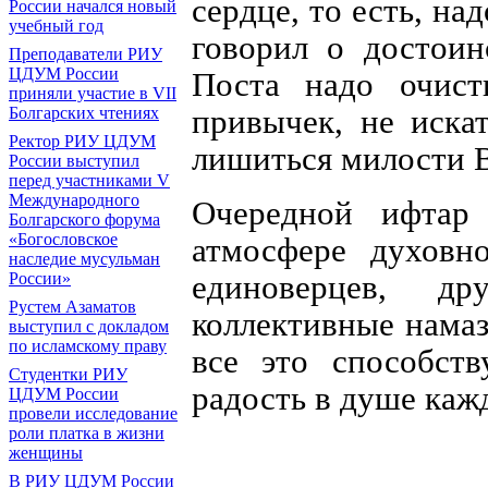
сердце, то есть, н
России начался новый
учебный год
говорил о достоин
Преподаватели РИУ
ЦДУМ России
Поста надо очист
приняли участие в VII
привычек, не иска
Болгарских чтениях
Ректор РИУ ЦДУМ
лишиться милости 
России выступил
перед участниками V
Международного
Очередной ифтар
Болгарского форума
«Богословское
атмосфере духовно
наследие мусульман
единоверцев, д
России»
Рустем Азаматов
коллективные нама
выступил с докладом
по исламскому праву
все это способст
Студентки РИУ
радость в душе каж
ЦДУМ России
провели исследование
роли платка в жизни
женщины
В РИУ ЦДУМ России