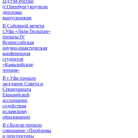
ЦДУМ России
(г.Оренбург) вручили
дипломы
выпускникам
В Соборной мечети
г.Уфа «Ляля-Тюльпан»
прошла IV
Всероссийская
научно-практическая
конференция
студентов
«Камалийские
чтения»
В г.Уфа прошло
заседание Совета и
Секретариата
Евразийской
ассоциации
содействия
исламскому
образованию
В г.Болгар прошло
совещание «Проблемы
и перспективы