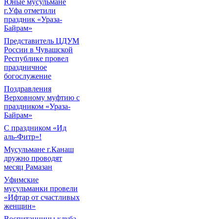
Юные мусульмане
г.Уфа отметили
праздник «Ураза-
Байрам»
Представитель ЦДУМ
России в Чувашской
Республике провел
праздничное
богослужение
Поздравления
Верховному муфтию с
праздником «Ураза-
Байрам»
С праздником «Ид
аль-Фитр»!
Мусульмане г.Канаш
дружно проводят
месяц Рамазан
Уфимские
мусульманки провели
«Ифтар от счастливых
женщин»
Воспитанницы клуба