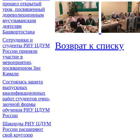
прошел открытый
урок, посвященный
дореволюционным
мусульманским
деятелям
Башкортостана
Сотрудники и
Возврат к списку
студенты РИУ ЦДУМ
России приняли
участие в
мероприятии,
посвященном Зие
Камали
Состоялась защита
выпускных
квалификационных
работ студентов очно-
заочной формы
обучения РИУ ЦДУМ
России
Шакирды РИУ ЦДУМ
России расширяют
свой кругозор