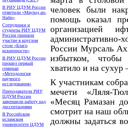
человек были нак
В РИУ ЦДУМ России
отметили «Маулид ан-
помощь оказал пр
Наби»
Сотрудники и
организацией и
студенты РИУ ЦДУМ
России приняли
административно
участие в круглом
столе «Благо
России Мурсаль Ах
искренности»
избытком, чтобы 
В РИУ ЦДУМ России
прошел первый
хватило и на сухур
семинар
«Методология
научного
К участникам собр
исследования»
мечети «Ляля-Тюл
Преподаватели РИУ
ЦДУМ России
«Месяц Рамазан до
завершили работу над
диссертациями
смотрит на наш обл
В Российском
должны задаться во
исламском
университете ЦДУМ