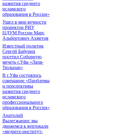
развития среднего
исламского
образования в России»
Ушел в мир вечности
проректор РИУ
ЦДУМ России Марс
Альбертович Ахметов
Известный политик
Сергей Бабурин
посетил Соборную
мечеть г.Уфа «Ляля-
Тюльпан»
В г.Уфа состоялось
совещание «Проблемы
и перспективы
развития среднего
исламского
профессионального
образования в России»
Анатолий
Вылегжанин: мы
движемся к вертикали
«медресе-институт-