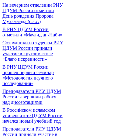
На вечернем отделении РИУ
ЦДУМ России отметили
День рождения Пророка
Мухаммада (с.а.с.)
В РИУ ЦДУМ России
отметили «Маулид ан-Наби»
Сотрудники и студенты РИУ
ЦДУМ России приняли
участие в круглом столе
«Благо искренности»
В РИУ ЦДУМ России
прошел первый семинар
«Методология научного
исследования»
Преподаватели РИУ ЦДУМ
России завершили работу
над диссертациями
В Российском исламском
университете ЦДУМ России
начался новый учебный год
Преподаватели РИУ ЦДУМ
России приняли участие в