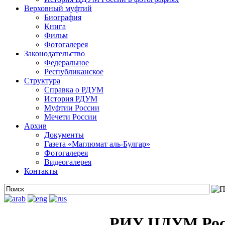
Верховный муфтий
Биография
Книга
Фильм
Фотогалерея
Законодательство
Федеральное
Республиканское
Структура
Справка о РДУМ
История РДУМ
Муфтии России
Мечети России
Архив
Документы
Газета «Маглюмат аль-Булгар»
Фотогалерея
Видеогалерея
Контакты
РИУ ЦДУМ Рос