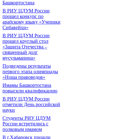
Башкортостана
В РИУ ЦДУМ России
прошел конкурс по
арабскому языку «Ученики
Сибавейхи»
В РИУ ЦДУМ России
прошел круглый стол
«Защита Отечества –
священный долг
мусульманина»
Подведены результаты
первого этапа олимпиады
«Ноша правоведов»
Имамы Башкортостана
повысили квалификацию
В РИУ ЦДУМ России
отметили День российской
науки
Студенты РИУ ЦДУМ
России встретились с
полковым имамом
В г.Хабаровск прошли