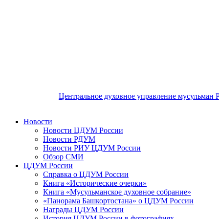
Центральное духовное управление мусульман 
Новости
Новости ЦДУМ России
Новости РДУМ
Новости РИУ ЦДУМ России
Обзор СМИ
ЦДУМ России
Справка о ЦДУМ России
Книга «Исторические очерки»
Книга «Мусульманское духовное собрание»
«Панорама Башкортостана» о ЦДУМ России
Награды ЦДУМ России
История ЦДУМ России в фотографиях