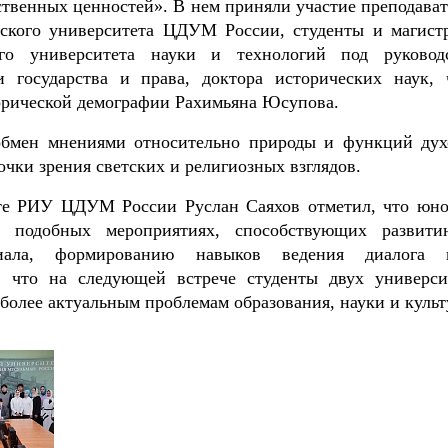
твенных ценностей». В нем приняли участие преподават
ского университета ЦДУМ России, студенты и магист
го университета науки и технологий под руковод
 государства и права, доктора исторических наук, 
орической демографии Рахимьяна Юсупова.
обмен мнениями относительно природы и функций дух
очки зрения светских и религиозных взглядов.
оте РИУ ЦДУМ России Руслан Саяхов отметил, что юн
в подобных мероприятиях, способствующих развит
циала, формированию навыков ведения диалога 
я, что на следующей встрече студенты двух универси
более актуальным проблемам образования, науки и культ