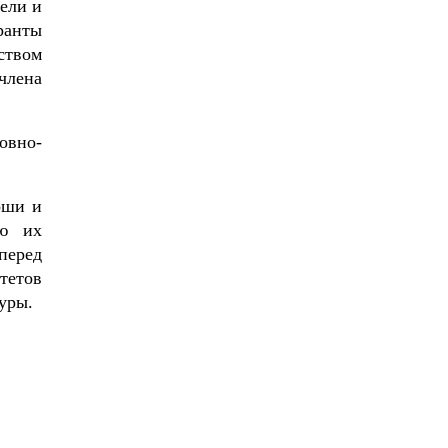
ели и
ранты
ством
члена
овно-
оши и
ию их
перед
тетов
уры.