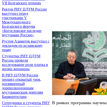
VII Болгарских чтениях
Ректор РИУ ЦДУМ России
выступил перед
участниками V
Международного
Болгарского форума
«Богословское наследие
мусульман России»
Рустем Азаматов выступил с
докладом по исламскому
праву
Студентки РИУ ЦДУМ
России провели
исследование роли платка в
жизни женщины
В РИУ ЦДУМ России
прошел открытый урок,
посвященный
дореволюционным
мусульманским деятелям
Башкортостана
В рамках программы научных
Сотрудники и студенты РИУ