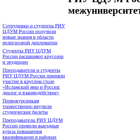
межуниверситет
Сотрудники и студенты РИУ
ЦДУМ России получили
новые знания в области
религиозной дипломатии
Студенты РИУ ЦДУМ
России расширяют кругозор
и эрудицию
Преподаватели и студенты
РИУ ЦДУМ России приняли
участие в круглом столе
«Исламский мир и Россия:
диалог и взаимодействие»
Первокурсникам
торжественно вручили
студенческие билеты
Преподаватели РИУ ЦДУМ
России провели выездные
курсы повышения
квалификации в районах