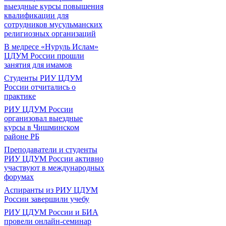
выездные курсы повышения
квалификации для
сотрудников мусульманских
религиозных организаций
В медресе «Нуруль Ислам»
ЦДУМ России прошли
занятия для имамов
Студенты РИУ ЦДУМ
России отчитались о
практике
РИУ ЦДУМ России
организовал выездные
курсы в Чишминском
районе РБ
Преподаватели и студенты
РИУ ЦДУМ России активно
участвуют в международных
форумах
Аспиранты из РИУ ЦДУМ
России завершили учебу
РИУ ЦДУМ России и БИА
провели онлайн-семинар