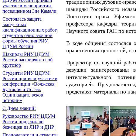
ЦДУМ России приняли
традиционных духовно-нравс
участие в мероприятии,
шакирды Российского ислам
посвященном Зие Камали
Института права Уфимско
Состоялась защита
профессора кафедры теории
выпускных
квалификационных работ
Научного совета РАН по ист
студентов очно-заочной
формы обучения РИУ
В ходе общения состоялся 
ЦДУМ России
нравственных ценностей, с т
Шакирды РИУ ЦДУМ
России расширяют свой
Проректор по научной раб
кругозор
девушки заинтересованы 
Студенты РИУ ЦДУМ
интеллектуального потен
России приняли участие в
аудиторией. Предполагаетс
конференции «Волжская
Булгария и Ислам.
представят материалы по наи
Одиннадцать веков
истории»
С Днем знаний!
Руководство РИУ ЦДУМ
России поддержало
беженцев из ЛНР и ДНР
Преподаватели и студенты