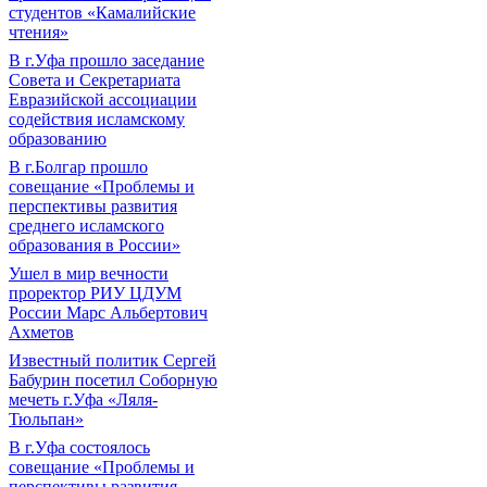
студентов «Камалийские
чтения»
В г.Уфа прошло заседание
Совета и Секретариата
Евразийской ассоциации
содействия исламскому
образованию
В г.Болгар прошло
совещание «Проблемы и
перспективы развития
среднего исламского
образования в России»
Ушел в мир вечности
проректор РИУ ЦДУМ
России Марс Альбертович
Ахметов
Известный политик Сергей
Бабурин посетил Соборную
мечеть г.Уфа «Ляля-
Тюльпан»
В г.Уфа состоялось
совещание «Проблемы и
перспективы развития