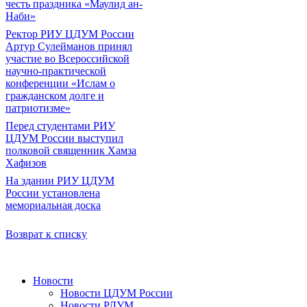
честь праздника «Маулид ан-
Наби»
Ректор РИУ ЦДУМ России
Артур Сулейманов принял
участие во Всероссийской
научно-практической
конференции «Ислам о
гражданском долге и
патриотизме»
Перед студентами РИУ
ЦДУМ России выступил
полковой священник Хамза
Хафизов
На здании РИУ ЦДУМ
России установлена
мемориальная доска
Возврат к списку
Новости
Новости ЦДУМ России
Новости РДУМ