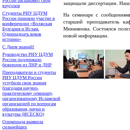
России расширяют свой
защищали диссертации. Наша
кругозор
Студенты РИУ ЦДУМ
На семинаре с сообщениям
России приняли участие в
старший преподаватель к
конференции «Волжская
Миниянова. Состоялся поле
Булгария и Ислам.
Одиннадцать веков
новой информации.
истории»
С Днем знаний!
Руководство РИУ ЦДУМ
России поддержало
беженцев из ЛНР и ДНР
Преподаватели и студенты
РИУ ЦДУМ России
углубили свои знания
благодаря научно-
практическому семинару,
организованному Исламской
организацией по вопросам
образования, науки и
культуры (ИСЕСКО)
Олимпиада выявила
сильнейших