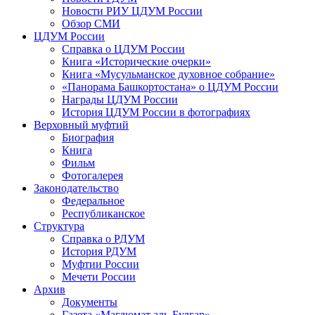
Новости РИУ ЦДУМ России
Обзор СМИ
ЦДУМ России
Справка о ЦДУМ России
Книга «Исторические очерки»
Книга «Мусульманское духовное собрание»
«Панорама Башкортостана» о ЦДУМ России
Награды ЦДУМ России
История ЦДУМ России в фотографиях
Верховный муфтий
Биография
Книга
Фильм
Фотогалерея
Законодательство
Федеральное
Республиканское
Структура
Справка о РДУМ
История РДУМ
Муфтии России
Мечети России
Архив
Документы
Газета «Маглюмат аль-Булгар»