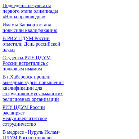
Подведены результаты
первого этапа олимпиады
«Ноша правоведов»
Имамы Башкортостана
повысили квалификацию
В РИУ ЦДУМ России
отметили День российской
науки
Студенты РИУ ЦДУМ
России встретились с
полковым имамом
В г.Хабаровск прошли
выездные курсы повышения
квалификации для
сотрудников мусульманских
религиозных организаций
РИУ ЦДУМ России
расширяет
межуниверситетское
сотрудничество
В медресе «Нуруль Ислам»
ЦДУМ России прошли