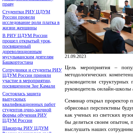
праву
Студентки РИУ ЦДУМ
России провели
исследование роли платка в
жизни женщины
В РИУ ЦДУМ России
прошел открытый урок,
посвященный
дореволюционным
21.09.2023
мусульманским деятелям
Башкортостана
Цель мероприятия – попул
Сотрудники и студенты РИУ
методологических компетен
ЦДУМ России приняли
участие в мероприятии,
руководители структурных 
посвященном Зие Камали
руководитель онлайн-школы 
Состоялась защита
выпускных
Семинар открыл проректор 
квалификационных работ
обрисовал перспективы буд
студентов очно-заочной
как ученых из светских вузо
формы обучения РИУ
ЦДУМ России
бы делиться своим опытом, 
Шакирды РИУ ЦДУМ
выслушать наших сотруднико