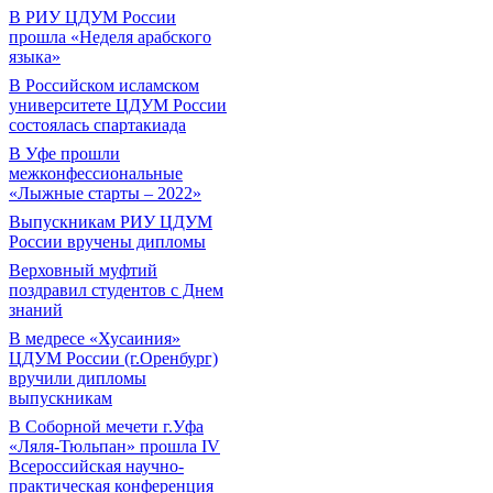
В РИУ ЦДУМ России
прошла «Неделя арабского
языка»
В Российском исламском
университете ЦДУМ России
состоялась спартакиада
В Уфе прошли
межконфессиональные
«Лыжные старты – 2022»
Выпускникам РИУ ЦДУМ
России вручены дипломы
Верховный муфтий
поздравил студентов с Днем
знаний
В медресе «Хусаиния»
ЦДУМ России (г.Оренбург)
вручили дипломы
выпускникам
В Соборной мечети г.Уфа
«Ляля-Тюльпан» прошла IV
Всероссийская научно-
практическая конференция