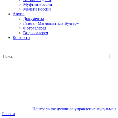
Муфтии России
Мечети России
Архив
Документы
Газета «Маглюмат аль-Булгар»
Фотогалерея
Видеогалерея
Контакты
Центральное духовное управление
мусульман России
Центральное духовное управление мусульман
России