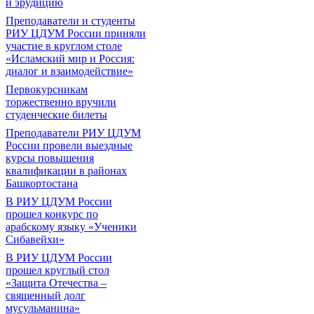
и эрудицию
Преподаватели и студенты
РИУ ЦДУМ России приняли
участие в круглом столе
«Исламский мир и Россия:
диалог и взаимодействие»
Первокурсникам
торжественно вручили
студенческие билеты
Преподаватели РИУ ЦДУМ
России провели выездные
курсы повышения
квалификации в районах
Башкортостана
В РИУ ЦДУМ России
прошел конкурс по
арабскому языку «Ученики
Сибавейхи»
В РИУ ЦДУМ России
прошел круглый стол
«Защита Отечества –
священный долг
мусульманина»