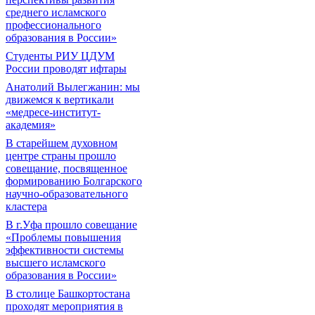
среднего исламского
профессионального
образования в России»
Студенты РИУ ЦДУМ
России проводят ифтары
Анатолий Вылегжанин: мы
движемся к вертикали
«медресе-институт-
академия»
В старейшем духовном
центре страны прошло
совещание, посвященное
формированию Болгарского
научно-образовательного
кластера
В г.Уфа прошло совещание
«Проблемы повышения
эффективности системы
высшего исламского
образования в России»
В столице Башкортостана
проходят мероприятия в