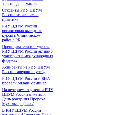
занятия для имамов
Студенты РИУ ЦДУМ
России отчитались о
практике
РИУ ЦДУМ России
организовал выездные
курсы в Чишминском
районе РБ
Преподаватели и студенты
РИУ ЦДУМ России активно
участвуют в международных
форумах
Аспиранты из РИУ ЦДУМ
России завершили учебу
РИУ ЦДУМ России и БИА
провели онлайн-семинар
На вечернем отделении РИУ
ЦДУМ России отметили
День рождения Пророка
Мухаммада (с.а.с.)
В РИУ ЦДУМ России
отметили «Маулид ан-Наби»