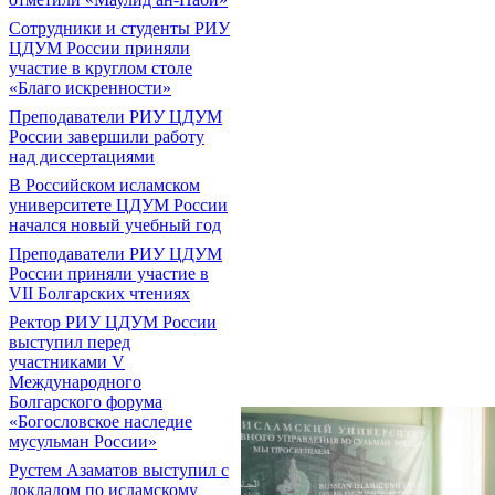
Сотрудники и студенты РИУ
ЦДУМ России приняли
участие в круглом столе
«Благо искренности»
Преподаватели РИУ ЦДУМ
России завершили работу
над диссертациями
В Российском исламском
университете ЦДУМ России
начался новый учебный год
Преподаватели РИУ ЦДУМ
России приняли участие в
VII Болгарских чтениях
Ректор РИУ ЦДУМ России
выступил перед
участниками V
Международного
Болгарского форума
«Богословское наследие
мусульман России»
Рустем Азаматов выступил с
докладом по исламскому