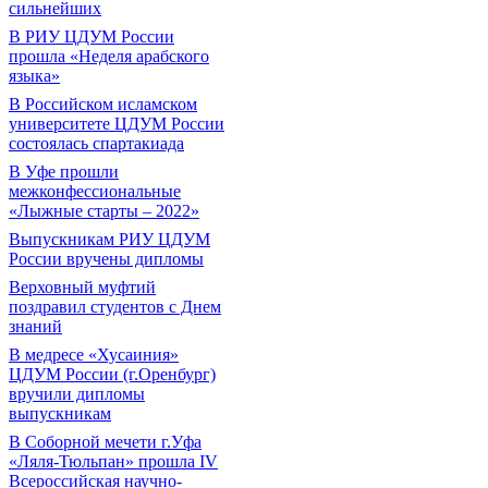
сильнейших
В РИУ ЦДУМ России
прошла «Неделя арабского
языка»
В Российском исламском
университете ЦДУМ России
состоялась спартакиада
В Уфе прошли
межконфессиональные
«Лыжные старты – 2022»
Выпускникам РИУ ЦДУМ
России вручены дипломы
Верховный муфтий
поздравил студентов с Днем
знаний
В медресе «Хусаиния»
ЦДУМ России (г.Оренбург)
вручили дипломы
выпускникам
В Соборной мечети г.Уфа
«Ляля-Тюльпан» прошла IV
Всероссийская научно-