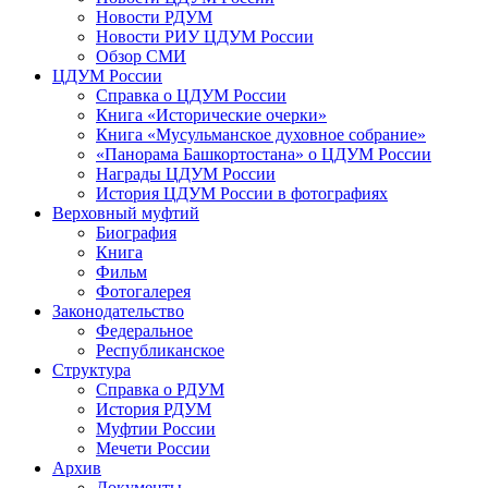
Новости РДУМ
Новости РИУ ЦДУМ России
Обзор СМИ
ЦДУМ России
Справка о ЦДУМ России
Книга «Исторические очерки»
Книга «Мусульманское духовное собрание»
«Панорама Башкортостана» о ЦДУМ России
Награды ЦДУМ России
История ЦДУМ России в фотографиях
Верховный муфтий
Биография
Книга
Фильм
Фотогалерея
Законодательство
Федеральное
Республиканское
Структура
Справка о РДУМ
История РДУМ
Муфтии России
Мечети России
Архив
Документы