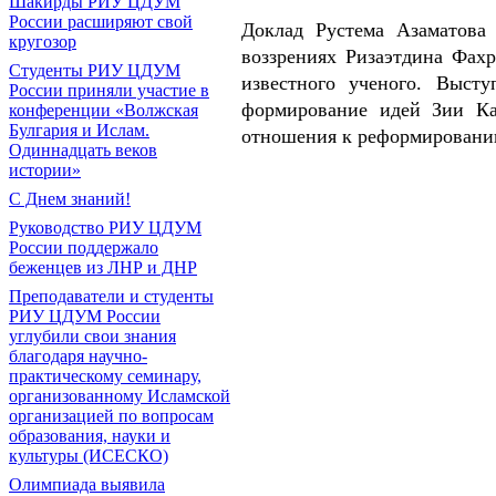
Шакирды РИУ ЦДУМ
России расширяют свой
Доклад Рустема Азаматова
кругозор
воззрениях Ризаэтдина Фах
Студенты РИУ ЦДУМ
известного ученого. Выст
России приняли участие в
формирование идей Зии Ка
конференции «Волжская
Булгария и Ислам.
отношения к реформированию
Одиннадцать веков
истории»
С Днем знаний!
Руководство РИУ ЦДУМ
России поддержало
беженцев из ЛНР и ДНР
Преподаватели и студенты
РИУ ЦДУМ России
углубили свои знания
благодаря научно-
практическому семинару,
организованному Исламской
организацией по вопросам
образования, науки и
культуры (ИСЕСКО)
Олимпиада выявила