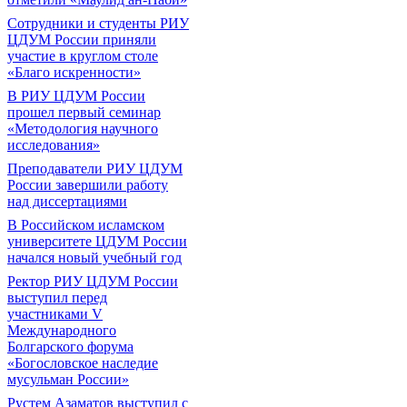
Сотрудники и студенты РИУ
ЦДУМ России приняли
участие в круглом столе
«Благо искренности»
В РИУ ЦДУМ России
прошел первый семинар
«Методология научного
исследования»
Преподаватели РИУ ЦДУМ
России завершили работу
над диссертациями
В Российском исламском
университете ЦДУМ России
начался новый учебный год
Ректор РИУ ЦДУМ России
выступил перед
участниками V
Международного
Болгарского форума
«Богословское наследие
мусульман России»
Рустем Азаматов выступил с