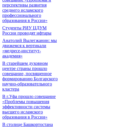
перспективы развития
среднего исламского
профессионального
образования в России»
Студенты РИУ ЦДУМ
России проводят ифтары
Анатолий Вылегжанин: мы
движемся к вертикали
«медресе-институт-
академия»
В старейшем духовном
центре страны прошло
совещание, посвященное
формированию Болгарского
научно-образовательного
кластера
В г.Уфа прошло совещание
«Проблемы повышения
эффективности системы
высшего исламского
образования в России»
В столице Башкортостана