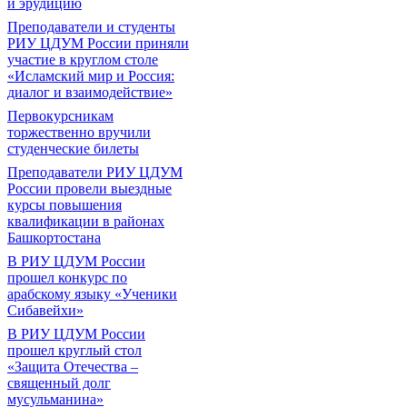
и эрудицию
Преподаватели и студенты
РИУ ЦДУМ России приняли
участие в круглом столе
«Исламский мир и Россия:
диалог и взаимодействие»
Первокурсникам
торжественно вручили
студенческие билеты
Преподаватели РИУ ЦДУМ
России провели выездные
курсы повышения
квалификации в районах
Башкортостана
В РИУ ЦДУМ России
прошел конкурс по
арабскому языку «Ученики
Сибавейхи»
В РИУ ЦДУМ России
прошел круглый стол
«Защита Отечества –
священный долг
мусульманина»