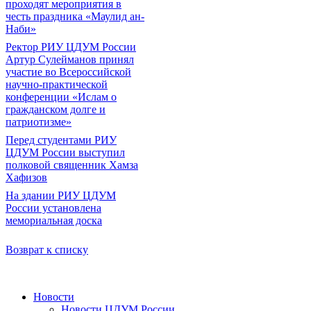
проходят мероприятия в
честь праздника «Маулид ан-
Наби»
Ректор РИУ ЦДУМ России
Артур Сулейманов принял
участие во Всероссийской
научно-практической
конференции «Ислам о
гражданском долге и
патриотизме»
Перед студентами РИУ
ЦДУМ России выступил
полковой священник Хамза
Хафизов
На здании РИУ ЦДУМ
России установлена
мемориальная доска
Возврат к списку
Новости
Новости ЦДУМ России