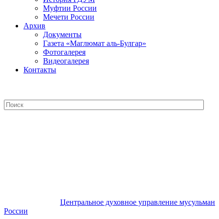
Муфтии России
Мечети России
Архив
Документы
Газета «Маглюмат аль-Булгар»
Фотогалерея
Видеогалерея
Контакты
Центральное духовное управление
мусульман России
Центральное духовное управление мусульман
России