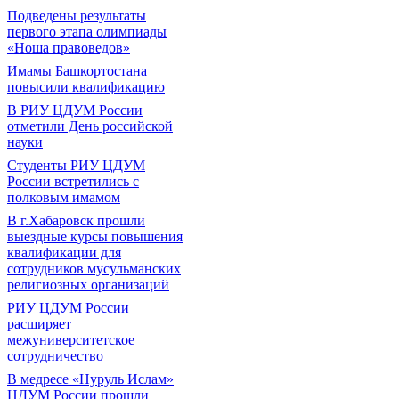
Подведены результаты
первого этапа олимпиады
«Ноша правоведов»
Имамы Башкортостана
повысили квалификацию
В РИУ ЦДУМ России
отметили День российской
науки
Студенты РИУ ЦДУМ
России встретились с
полковым имамом
В г.Хабаровск прошли
выездные курсы повышения
квалификации для
сотрудников мусульманских
религиозных организаций
РИУ ЦДУМ России
расширяет
межуниверситетское
сотрудничество
В медресе «Нуруль Ислам»
ЦДУМ России прошли