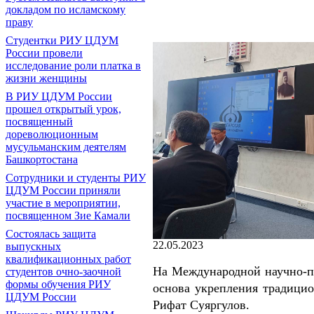
докладом по исламскому
праву
Студентки РИУ ЦДУМ
России провели
исследование роли платка в
жизни женщины
В РИУ ЦДУМ России
прошел открытый урок,
посвященный
дореволюционным
мусульманским деятелям
Башкортостана
Сотрудники и студенты РИУ
ЦДУМ России приняли
участие в мероприятии,
посвященном Зие Камали
Состоялась защита
22.05.2023
выпускных
квалификационных работ
На Международной научно-п
студентов очно-заочной
формы обучения РИУ
основа укрепления традици
ЦДУМ России
Рифат Суяргулов.