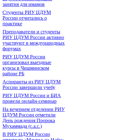
занятия для имамов
Студенты РИУ ЦДУМ
России отчитались о
практике
Преподаватели и студенты
РИУ ЦДУМ России активно
участвуют в международных
форумах
РИУ ЦДУМ России
организовал выездные
курсы в Чишминском
районе РБ
Аспиранты из РИУ ЦДУМ
России завершили учебу
РИУ ЦДУМ России и БИА
провели онлайн-семинар
На вечернем отделении РИУ
ЦДУМ России отметили
День рождения Пророка
Мухаммада (с.а.с.)
В РИУ ЦДУМ России
отметили «Маулид ан-Наби»