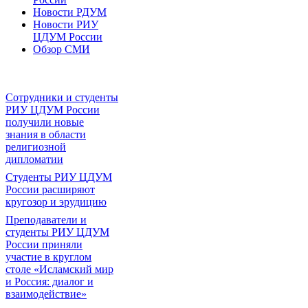
Новости РДУМ
Новости РИУ
ЦДУМ России
Обзор СМИ
Сотрудники и студенты
РИУ ЦДУМ России
получили новые
знания в области
религиозной
дипломатии
Студенты РИУ ЦДУМ
России расширяют
кругозор и эрудицию
Преподаватели и
студенты РИУ ЦДУМ
России приняли
участие в круглом
столе «Исламский мир
и Россия: диалог и
взаимодействие»