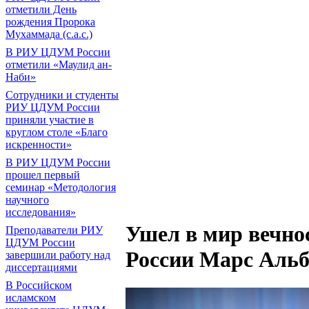
отметили День
рождения Пророка
Мухаммада (с.а.с.)
В РИУ ЦДУМ России
отметили «Маулид ан-
Наби»
Сотрудники и студенты
РИУ ЦДУМ России
приняли участие в
круглом столе «Благо
искренности»
В РИУ ЦДУМ России
прошел первый
семинар «Методология
научного
исследования»
Ушел в мир вечн
Преподаватели РИУ
ЦДУМ России
России Марс Альб
завершили работу над
диссертациями
В Российском
исламском