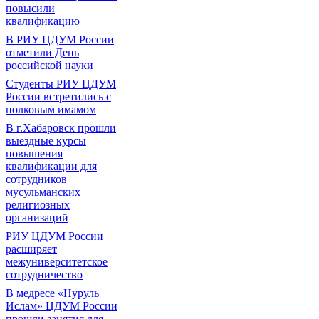
повысили
квалификацию
В РИУ ЦДУМ России
отметили День
российской науки
Студенты РИУ ЦДУМ
России встретились с
полковым имамом
В г.Хабаровск прошли
выездные курсы
повышения
квалификации для
сотрудников
мусульманских
религиозных
организаций
РИУ ЦДУМ России
расширяет
межуниверситетское
сотрудничество
В медресе «Нуруль
Ислам» ЦДУМ России
прошли занятия для