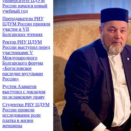
университете ЦДУМ
России начался новый
учебный год
Преподаватели РИУ
ЦДУМ России приняли
участие в VII
Болгарских чтениях
Ректор РИУ ЦДУМ
России выступил перед
участниками V
Международного
Болгарского форума
«Богословское
наследие мусульман
России»
Рустем Азаматов
выступил с докладом
по исламскому праву
Студентки РИУ ЦДУМ
России провели
исследование роли
платка в жизни
женщины