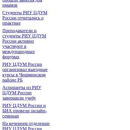
имамов
Студенты РИУ ЦДУМ
России отчитались о
практике
Преподаватели и
студенты РИУ ЦДУМ
России активно
участвуют в
международных
форумах
РИУ ЦДУМ России
организовал выездные
курсы в Чишминском
районе РБ
Аспиранты из РИУ
ЦДУМ России
завершили учебу
РИУ ЦДУМ России и
БИА провели онлайн-
семинар
На вечернем отделении
РИУ ЦДУМ России