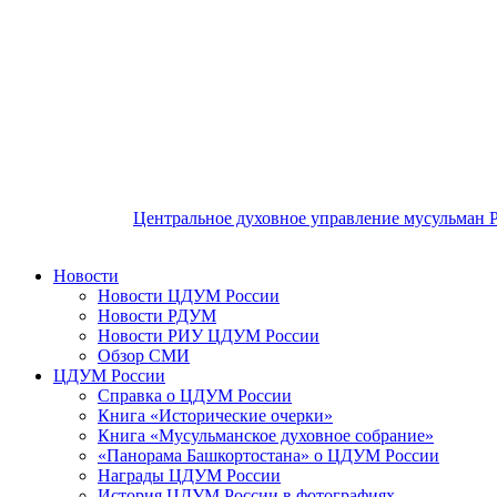
Центральное духовное управление мусульман 
Новости
Новости ЦДУМ России
Новости РДУМ
Новости РИУ ЦДУМ России
Обзор СМИ
ЦДУМ России
Справка о ЦДУМ России
Книга «Исторические очерки»
Книга «Мусульманское духовное собрание»
«Панорама Башкортостана» о ЦДУМ России
Награды ЦДУМ России
История ЦДУМ России в фотографиях