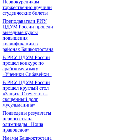
Первокурсникам
торжественно вручили
студенческие билеты
Преподаватели РИУ
ЦДУМ России провели
выездные курсы
повышения
квалификации в
районах Башкортостана
В РИУ ЦДУМ России
прошел конкурс по
арабскому языку
«Ученики Сибавейхи»
В РИУ ЦДУМ России
прошел круглый стол
«Защита Отечества –
священный долг
мусульманина»
Подведены результаты
первого этапа
олимпиады «Ноша
правоведов»
Имамы Башкортостана