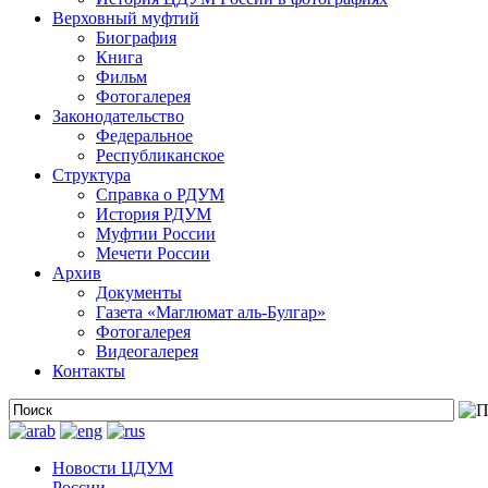
Верховный муфтий
Биография
Книга
Фильм
Фотогалерея
Законодательство
Федеральное
Республиканское
Структура
Справка о РДУМ
История РДУМ
Муфтии России
Мечети России
Архив
Документы
Газета «Маглюмат аль-Булгар»
Фотогалерея
Видеогалерея
Контакты
Новости ЦДУМ
России