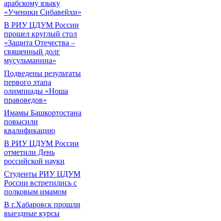
арабскому языку
«Ученики Сибавейхи»
В РИУ ЦДУМ России
прошел круглый стол
«Защита Отечества –
священный долг
мусульманина»
Подведены результаты
первого этапа
олимпиады «Ноша
правоведов»
Имамы Башкортостана
повысили
квалификацию
В РИУ ЦДУМ России
отметили День
российской науки
Студенты РИУ ЦДУМ
России встретились с
полковым имамом
В г.Хабаровск прошли
выездные курсы