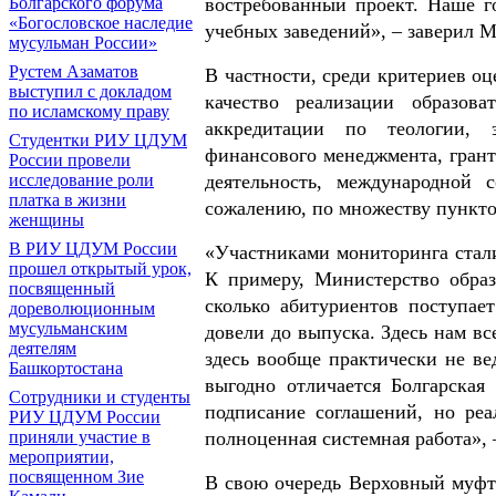
востребованный проект. Наше г
Болгарского форума
«Богословское наследие
учебных заведений», – заверил 
мусульман России»
Рустем Азаматов
В частности, среди критериев оц
выступил с докладом
качество реализации образов
по исламскому праву
аккредитации по теологии, э
Студентки РИУ ЦДУМ
финансового менеджмента, грант
России провели
деятельность, международной 
исследование роли
платка в жизни
сожалению, по множеству пункто
женщины
В РИУ ЦДУМ России
«Участниками мониторинга стали
прошел открытый урок,
К примеру, Министерство обра
посвященный
сколько абитуриентов поступае
дореволюционным
мусульманским
довели до выпуска. Здесь нам все
деятелям
здесь вообще практически не ве
Башкортостана
выгодно отличается Болгарская
Сотрудники и студенты
подписание соглашений, но реа
РИУ ЦДУМ России
полноценная системная работа»,
приняли участие в
мероприятии,
посвященном Зие
В свою очередь Верховный муф