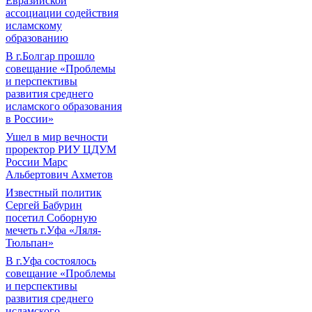
Евразийской
ассоциации содействия
исламскому
образованию
В г.Болгар прошло
совещание «Проблемы
и перспективы
развития среднего
исламского образования
в России»
Ушел в мир вечности
проректор РИУ ЦДУМ
России Марс
Альбертович Ахметов
Известный политик
Сергей Бабурин
посетил Соборную
мечеть г.Уфа «Ляля-
Тюльпан»
В г.Уфа состоялось
совещание «Проблемы
и перспективы
развития среднего
исламского