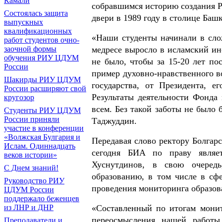
Камали
собравшимся историю создания Р
Состоялась защита
двери в 1989 году в столице Баш
выпускных
квалификационных
«Наши студенты начинали в сло
работ студентов очно-
медресе выросло в исламский инс
заочной формы
обучения РИУ ЦДУМ
не было, чтобы за 15-20 лет по
России
пример духовно-нравственного в
Шакирды РИУ ЦДУМ
государства, от Президента, 
России расширяют свой
Результаты деятельности Фонда
кругозор
всем. Без такой заботы не было 
Студенты РИУ ЦДУМ
России приняли
Таджуддин.
участие в конференции
«Волжская Булгария и
Передавая слово ректору Болгар
Ислам. Одиннадцать
сегодня БИА по праву являет
веков истории»
Хуснутдинов, в свою очеред
С Днем знаний!
образованию, в том числе в сф
Руководство РИУ
проведения мониторинга образов
ЦДУМ России
поддержало беженцев
«Составленный по итогам монит
из ЛНР и ДНР
переосмысления нашей работы
Преподаватели и