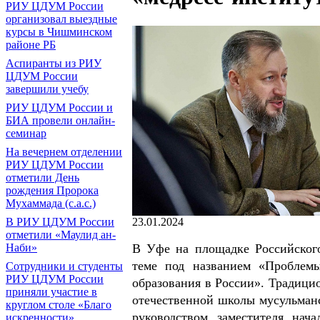
РИУ ЦДУМ России
организовал выездные
курсы в Чишминском
районе РБ
Аспиранты из РИУ
ЦДУМ России
завершили учебу
РИУ ЦДУМ России и
БИА провели онлайн-
семинар
На вечернем отделении
РИУ ЦДУМ России
отметили День
рождения Пророка
Мухаммада (с.а.с.)
23.01.2024
В РИУ ЦДУМ России
отметили «Маулид ан-
В Уфе на площадке Российског
Наби»
теме под названием «Проблем
Сотрудники и студенты
РИУ ЦДУМ России
образования в России». Традици
приняли участие в
отечественной школы мусульманс
круглом столе «Благо
руководством заместителя нач
искренности»