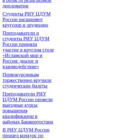
в области религиозной
дипломатии
Студенты РИУ ЦДУМ
России расширяют
кругозор и эрудицию
Преподаватели и
студенты РИУ ЦДУМ
России приняли
участие в круглом столе
«Исламский мир и
Россия: диалог и
взаимодействие»
Первокурсникам
торжественно вручили
студенческие билеты
Преподаватели РИУ
ЦДУМ России провели
выездные курсы
повышения
квалификации в
районах Башкортостана
В РИУ ЦДУМ России
прошел конкурс по