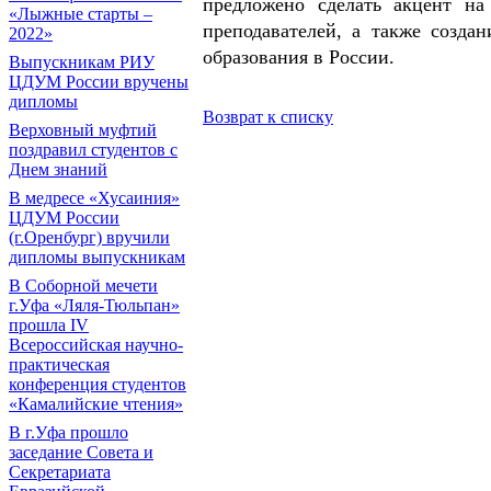
предложено сделать акцент н
«Лыжные старты –
преподавателей, а также созда
2022»
образования в России.
Выпускникам РИУ
ЦДУМ России вручены
дипломы
Возврат к списку
Верховный муфтий
поздравил студентов с
Днем знаний
В медресе «Хусаиния»
ЦДУМ России
(г.Оренбург) вручили
дипломы выпускникам
В Соборной мечети
г.Уфа «Ляля-Тюльпан»
прошла IV
Всероссийская научно-
практическая
конференция студентов
«Камалийские чтения»
В г.Уфа прошло
заседание Совета и
Секретариата