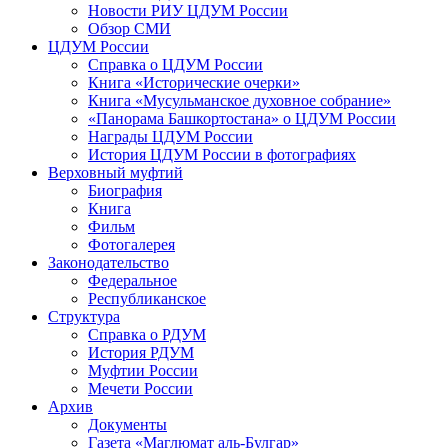
Новости РИУ ЦДУМ России
Обзор СМИ
ЦДУМ России
Справка о ЦДУМ России
Книга «Исторические очерки»
Книга «Мусульманское духовное собрание»
«Панорама Башкортостана» о ЦДУМ России
Награды ЦДУМ России
История ЦДУМ России в фотографиях
Верховный муфтий
Биография
Книга
Фильм
Фотогалерея
Законодательство
Федеральное
Республиканское
Структура
Справка о РДУМ
История РДУМ
Муфтии России
Мечети России
Архив
Документы
Газета «Маглюмат аль-Булгар»