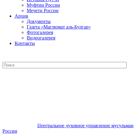
Муфтии России
Мечети России
Архив
Документы
Газета «Маглюмат аль-Булгар»
Фотогалерея
Видеогалерея
Контакты
Центральное духовное управление
мусульман России
Центральное духовное управление мусульман
России