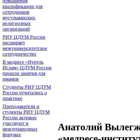
повышения
квалификации для
сотрудников
мусульманских
религиозных
организаций
РИУ ЦДУМ России
расширяет
межуниверситетское
сотрудничество
В медресе «Нуруль
Ислам» ЦДУМ России
прошли занятия для
имамов
Студенты РИУ ЦДУМ
России отчитались о
практике
Преподаватели и
студенты РИУ ЦДУМ
России активно
участвуют в
Анатолий Вылегж
международных
форумах
«медресе-институ