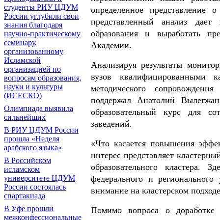
студенты РИУ ЦДУМ
определенное представление 
России углубили свои
представленный анализ дает 
знания благодаря
образования и выработать пр
научно-практическому
семинару,
Академии.
организованному
Исламской
Анализируя результаты монитор
организацией по
вузов квалифицированными к
вопросам образования,
науки и культуры
методического сопровождения
(ИСЕСКО)
поддержал Анатолий Вылегжани
Олимпиада выявила
образовательный курс для со
сильнейших
заведений.
В РИУ ЦДУМ России
прошла «Неделя
«Что касается повышения эффек
арабского языка»
интерес представляет кластерный
В Российском
образовательного кластера. З
исламском
федерального и регионального
университете ЦДУМ
России состоялась
внимание на кластерском подходе
спартакиада
В Уфе прошли
Помимо вопроса о доработке 
межконфессиональные