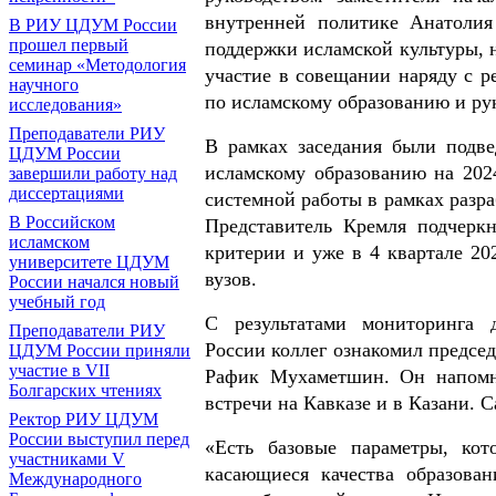
внутренней политике Анатолия
В РИУ ЦДУМ России
прошел первый
поддержки исламской культуры, 
семинар «Методология
участие в совещании наряду с р
научного
по исламскому образованию и ру
исследования»
Преподаватели РИУ
В рамках заседания были подве
ЦДУМ России
исламскому образованию на 202
завершили работу над
диссертациями
системной работы в рамках разр
В Российском
Представитель Кремля подчерк
исламском
критерии и уже в 4 квартале 20
университете ЦДУМ
вузов.
России начался новый
учебный год
С результатами мониторинга д
Преподаватели РИУ
России коллег ознакомил предсе
ЦДУМ России приняли
участие в VII
Рафик Мухаметшин. Он напомн
Болгарских чтениях
встречи на Кавказе и в Казани. 
Ректор РИУ ЦДУМ
России выступил перед
«Есть базовые параметры, кот
участниками V
касающиеся качества образова
Международного