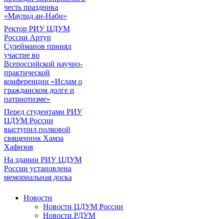
честь праздника
«Маулид ан-Наби»
Ректор РИУ ЦДУМ
России Артур
Сулейманов принял
участие во
Всероссийской научно-
практической
конференции «Ислам о
гражданском долге и
патриотизме»
Перед студентами РИУ
ЦДУМ России
выступил полковой
священник Хамза
Хафизов
На здании РИУ ЦДУМ
России установлена
мемориальная доска
Новости
Новости ЦДУМ России
Новости РДУМ