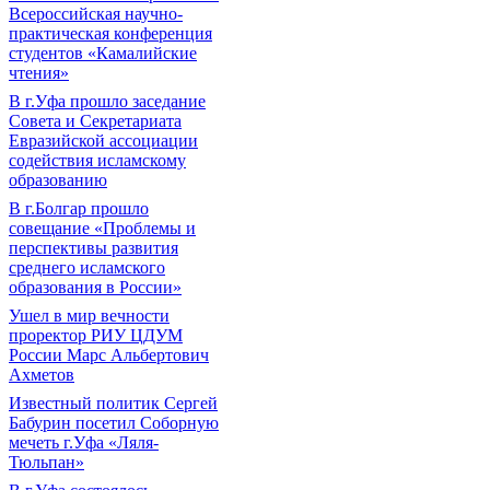
Всероссийская научно-
практическая конференция
студентов «Камалийские
чтения»
В г.Уфа прошло заседание
Совета и Секретариата
Евразийской ассоциации
содействия исламскому
образованию
В г.Болгар прошло
совещание «Проблемы и
перспективы развития
среднего исламского
образования в России»
Ушел в мир вечности
проректор РИУ ЦДУМ
России Марс Альбертович
Ахметов
Известный политик Сергей
Бабурин посетил Соборную
мечеть г.Уфа «Ляля-
Тюльпан»