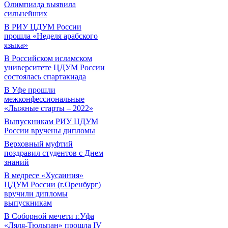
Олимпиада выявила
сильнейших
В РИУ ЦДУМ России
прошла «Неделя арабского
языка»
В Российском исламском
университете ЦДУМ России
состоялась спартакиада
В Уфе прошли
межконфессиональные
«Лыжные старты – 2022»
Выпускникам РИУ ЦДУМ
России вручены дипломы
Верховный муфтий
поздравил студентов с Днем
знаний
В медресе «Хусаиния»
ЦДУМ России (г.Оренбург)
вручили дипломы
выпускникам
В Соборной мечети г.Уфа
«Ляля-Тюльпан» прошла IV