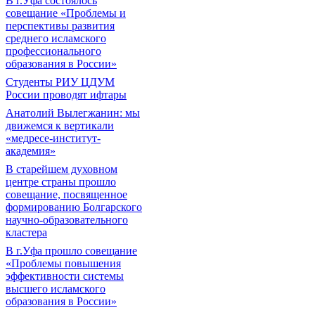
В г.Уфа состоялось
совещание «Проблемы и
перспективы развития
среднего исламского
профессионального
образования в России»
Студенты РИУ ЦДУМ
России проводят ифтары
Анатолий Вылегжанин: мы
движемся к вертикали
«медресе-институт-
академия»
В старейшем духовном
центре страны прошло
совещание, посвященное
формированию Болгарского
научно-образовательного
кластера
В г.Уфа прошло совещание
«Проблемы повышения
эффективности системы
высшего исламского
образования в России»