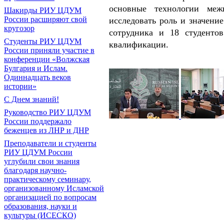
основные технологии меж
Шакирды РИУ ЦДУМ
России расширяют свой
исследовать роль и значени
кругозор
сотрудника и 18 студент
Студенты РИУ ЦДУМ
квалификации.
России приняли участие в
конференции «Волжская
Булгария и Ислам.
Одиннадцать веков
истории»
С Днем знаний!
Руководство РИУ ЦДУМ
России поддержало
беженцев из ЛНР и ДНР
Преподаватели и студенты
РИУ ЦДУМ России
углубили свои знания
благодаря научно-
практическому семинару,
организованному Исламской
организацией по вопросам
образования, науки и
культуры (ИСЕСКО)