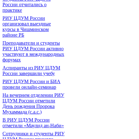
России отчитались о
практике
РИУ ЦДУМ России
организовал выездные
курсы в Чишминском
районе РБ
Преподаватели и студенты
РИУ ЦДУМ России активно
участвуют в международных
форумах
Аспиранты из РИУ ЦДУМ
России завершили учебу
РИУ ЦДУМ России и БИА
провели онлайн-семинар
На вечернем отделении РИУ
ЦДУМ России отметили
День рождения Пророка
Мухаммада (с.а.с.)
В РИУ ЦДУМ России
отметили «Маулид ан-Наби»
Сотрудники и студенты РИУ