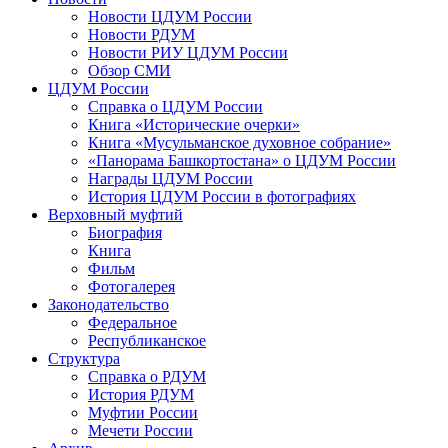
Новости ЦДУМ России
Новости РДУМ
Новости РИУ ЦДУМ России
Обзор СМИ
ЦДУМ России
Справка о ЦДУМ России
Книга «Исторические очерки»
Книга «Мусульманское духовное собрание»
«Панорама Башкортостана» о ЦДУМ России
Награды ЦДУМ России
История ЦДУМ России в фотографиях
Верховный муфтий
Биография
Книга
Фильм
Фотогалерея
Законодательство
Федеральное
Республиканское
Структура
Справка о РДУМ
История РДУМ
Муфтии России
Мечети России