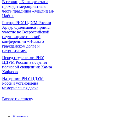
В столице Башкортостана
проходят мероприятия в
честь праздника «Маулид ан-
Наби»
Ректор РИУ ЦДУМ России
Артур Сулейманов принял
участие во Всероссийской
научно-практической
конференции «Ислам о
гражданском долге и
патриотизме»
Перед студентами РИУ
ЦДУМ России выступил
полковой священник Хамза
Хафизов
На здании РИУ ЦДУМ
России установлена
мемориальная доска
Возврат к списку
Новости