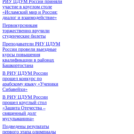
РИУ ЦДУМ России приняли
участие в круглом столе
«Исламский мир и Россия:
диалог и взаимодействие»
Первокурсникам
торжественно вручили
студенческие билеты
Преподаватели РИУ ЦДУМ
России провели выездные
курсы повышения
квалификации в районах
Башкортостана
В РИУ ЦДУМ России
прошел конкурс по
арабскому языку «Ученики
Сибавейхи»
В РИУ ЦДУМ России
прошел круглый стол
«Защита Отечества –
священный долг
мусульманина»
Подведены результаты
первого этапа олимпиады