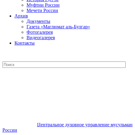
Муфтии России
Мечети России
Архив
Документы
Газета «Маглюмат аль-Булгар»
Фотогалерея
Видеогалерея
Контакты
Центральное духовное управление
мусульман России
Центральное духовное управление мусульман
России