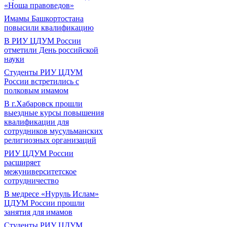
«Ноша правоведов»
Имамы Башкортостана
повысили квалификацию
В РИУ ЦДУМ России
отметили День российской
науки
Студенты РИУ ЦДУМ
России встретились с
полковым имамом
В г.Хабаровск прошли
выездные курсы повышения
квалификации для
сотрудников мусульманских
религиозных организаций
РИУ ЦДУМ России
расширяет
межуниверситетское
сотрудничество
В медресе «Нуруль Ислам»
ЦДУМ России прошли
занятия для имамов
Студенты РИУ ЦДУМ