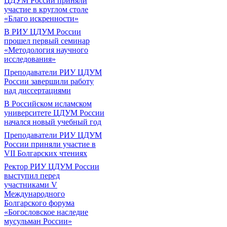
ЦДУМ России приняли
участие в круглом столе
«Благо искренности»
В РИУ ЦДУМ России
прошел первый семинар
«Методология научного
исследования»
Преподаватели РИУ ЦДУМ
России завершили работу
над диссертациями
В Российском исламском
университете ЦДУМ России
начался новый учебный год
Преподаватели РИУ ЦДУМ
России приняли участие в
VII Болгарских чтениях
Ректор РИУ ЦДУМ России
выступил перед
участниками V
Международного
Болгарского форума
«Богословское наследие
мусульман России»