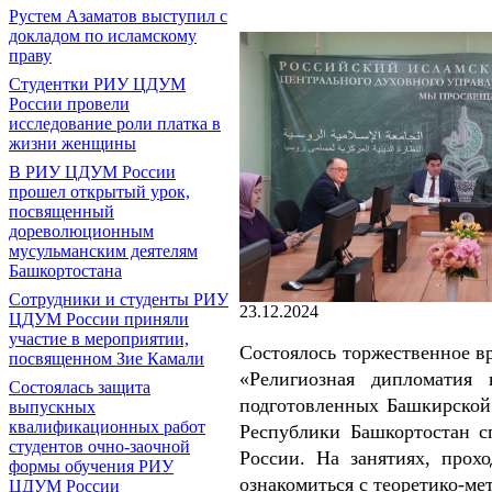
Рустем Азаматов выступил с
докладом по исламскому
праву
Студентки РИУ ЦДУМ
России провели
исследование роли платка в
жизни женщины
В РИУ ЦДУМ России
прошел открытый урок,
посвященный
дореволюционным
мусульманским деятелям
Башкортостана
Сотрудники и студенты РИУ
23.12.2024
ЦДУМ России приняли
участие в мероприятии,
Состоялось торжественное в
посвященном Зие Камали
«Религиозная дипломатия
Состоялась защита
подготовленных Башкирской
выпускных
квалификационных работ
Республики Башкортостан с
студентов очно-заочной
России. На занятиях, прох
формы обучения РИУ
ознакомиться с теоретико-м
ЦДУМ России