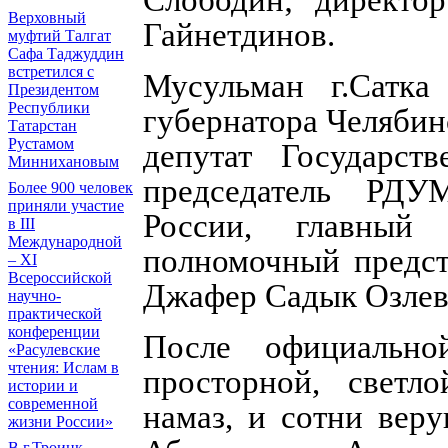
Верховный
Гайнетдинов.
муфтий Талгат
Сафа Таджуддин
встретился с
Мусульман г.Сатка 
Президентом
Республики
губернатора Челябин
Татарстан
Рустамом
депутат Государст
Миннихановым
председатель РД
Более 900 человек
приняли участие
России, главный
в III
Международной
полномочный предс
– XI
Всероссийской
Джафер Садык Озлеве
научно-
практической
конференции
После официально
«Расулевские
чтения: Ислам в
просторной, светл
истории и
современной
намаз, и сотни вер
жизни России»
В г.Троицк