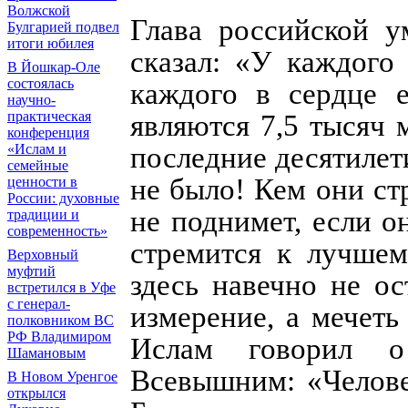
Волжской
Глава российской у
Булгарией подвел
итоги юбилея
сказал: «У каждого
В Йошкар-Оле
состоялась
каждого в сердце е
научно-
практическая
являются 7,5 тысяч 
конференция
последние десятилет
«Ислам и
семейные
не было! Кем они ст
ценности в
России: духовные
не поднимет, если о
традиции и
современность»
стремится к лучше
Верховный
муфтий
здесь навечно не ос
встретился в Уфе
с генерал-
измерение, а мечеть
полковником ВС
РФ Владимиром
Ислам говорил о
Шамановым
Всевышним: «Челове
В Новом Уренгое
открылся