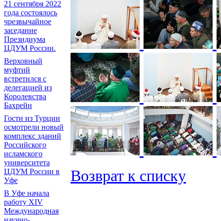
21 сентября 2022
года состоялось
чрезвычайное
заседание
Президиума
ЦДУМ России.
Верховный
муфтий
встретился с
делегацией из
Королевства
Бахрейн
Гости из Турции
осмотрели новый
комплекс зданий
Российского
исламского
университета
Возврат к списку
ЦДУМ России в
Уфе
В Уфе начала
работу XIV
Международная
научно-