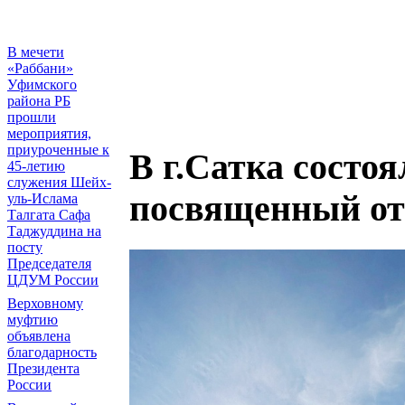
В мечети
«Раббани»
Уфимского
района РБ
прошли
мероприятия,
приуроченные к
В г.Сатка состо
45-летию
служения Шейх-
посвященный о
уль-Ислама
Талгата Сафа
Таджуддина на
посту
Председателя
ЦДУМ России
Верховному
муфтию
объявлена
благодарность
Президента
России