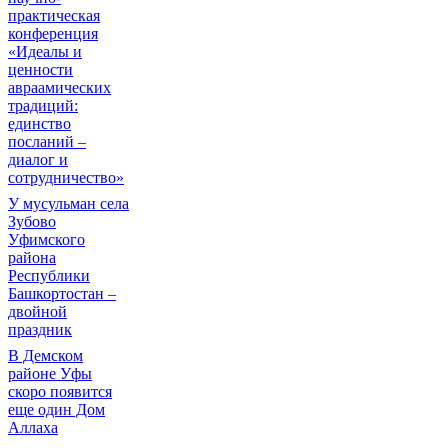
практическая
конференция
«Идеалы и
ценности
авраамических
традиций:
единство
посланий –
диалог и
сотрудничество»
У мусульман села
Зубово
Уфимского
района
Республики
Башкортостан –
двойной
праздник
В Демском
районе Уфы
скоро появится
еще один Дом
Аллаха