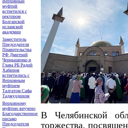
Верховный
муфтий
встретился с
ректором
Болгарской
исламской
академии
Заместитель
Председателя
Правительства
РФ Дмитрий
Чернышенко и
Глава РБ Радий
Хабиров
встретились с
Верховным
муфтием
Талгатом Сафа
Таджуддином
Верховному
муфтию вручено
В Челябинской об
Благодарственное
письмо
торжества, посвяще
Председателя