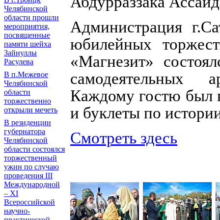
Абдурраззака Ассаид
Челябинской
области прошли
Администрация г.Са
мероприятия,
посвященные
юбилейных торжест
памяти шейха
Зайнуллы
«Магнезит» состоял
Расулева
самодеятельных а
В п.Межевое
Челябинской
Каждому гостю был 
области
торжественно
и буклеты по истории
открыли мечеть
В резиденции
губернатора
Смотреть здесь
Челябинской
области состоялся
торжественный
ужин по случаю
проведения III
Международной
– XI
Всероссийской
научно-
практической