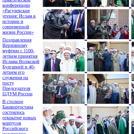
конференции
«Расулевские
чтения: Ислам в
истории и
современной
жизни России»
Поздравления
Верховному
муфтию с 1100-
летием принятия
Ислама Волжской
Булгарией и 40-
летием его
служения на
посту
Председателя
ЦДУМ России
В столице
Башкортостана
состоялось
открытие новых
корпусов
Российского
исламского