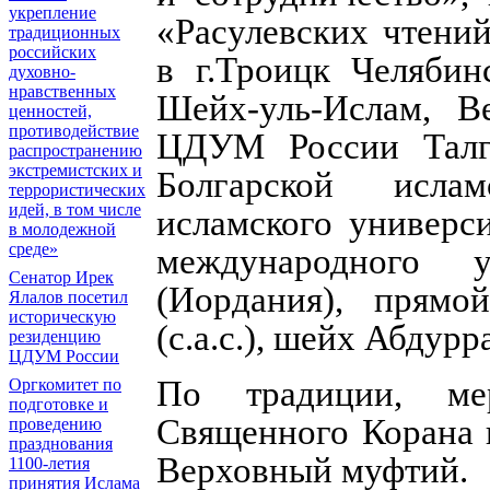
укрепление
«Расулевских чтений
традиционных
российских
в г.Троицк Челябин
духовно-
нравственных
Шейх-уль-Ислам, В
ценностей,
противодействие
ЦДУМ России Талг
распространению
экстремистских и
Болгарской ислам
террористических
идей, в том числе
исламского универс
в молодежной
среде»
международного у
Сенатор Ирек
(Иордания), прям
Ялалов посетил
историческую
(с.а.с.), шейх Абдурр
резиденцию
ЦДУМ России
По традиции, ме
Оргкомитет по
подготовке и
Священного Корана 
проведению
празднования
Верховный муфтий.
1100-летия
принятия Ислама