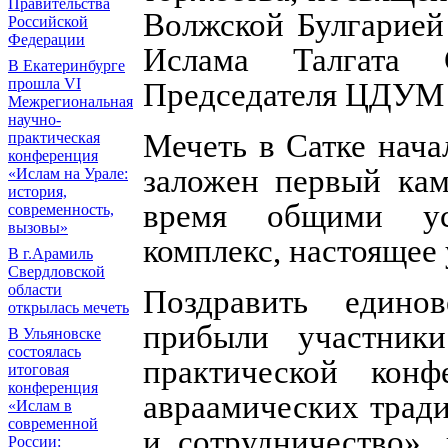
Правительства
Волжской Булгарией
Российской
Федерации
Ислама Талгата
В Екатеринбурге
прошла VI
Председателя ЦДУМ 
Межрегиональная
научно-
Мечеть в Сатке нача
практическая
конференция
заложен первый кам
«Ислам на Урале:
история,
время общими ус
современность,
вызовы»
комплекс, настоящее
В г.Арамиль
Свердловской
области
Поздравить едино
открылась мечеть
прибыли участник
В Ульяновске
состоялась
практической кон
итоговая
конференция
авраамических тради
«Ислам в
современной
и сотрудничество»,
России: