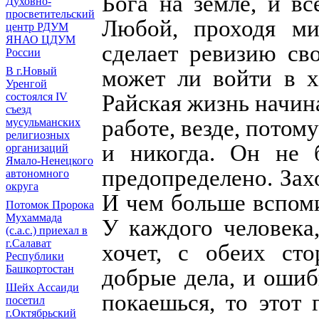
Бога на земле, и в
Духовно-
просветительский
Любой, проходя ми
центр РДУМ
ЯНАО ЦДУМ
сделает ревизию сво
России
В г.Новый
может ли войти в х
Уренгой
Райская жизнь начина
состоялся IV
съезд
работе, везде, пото
мусульманских
религиозных
и никогда. Он не б
организаций
Ямало-Ненецкого
предопределено. Зах
автономного
округа
И чем больше вспоми
Потомок Пророка
Мухаммада
У каждого человека,
(с.а.с.) приехал в
г.Салават
хочет, с обеих ст
Республики
Башкортостан
добрые дела, и ошиб
Шейх Ассаиди
покаешься, то этот 
посетил
г.Октябрьский