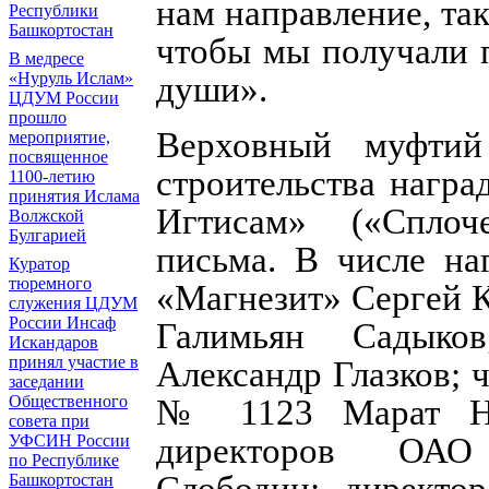
нам направление, та
Республики
Башкортостан
чтобы мы получали п
В медресе
«Нуруль Ислам»
души».
ЦДУМ России
прошло
Верховный муфтий
мероприятие,
посвященное
строительства нагр
1100-летию
принятия Ислама
Игтисам» («Сплоч
Волжской
Булгарией
письма. В числе на
Куратор
тюремного
«Магнезит» Сергей К
служения ЦДУМ
России Инсаф
Галимьян Садыков
Искандаров
принял участие в
Александр Глазков;
заседании
Общественного
№ 1123 Марат Наб
совета при
директоров ОАО
УФСИН России
по Республике
Слободин; директ
Башкортостан