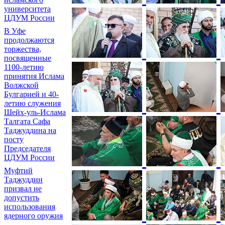
университета
ЦДУМ России
В Уфе
продолжаются
торжества,
посвященные
1100-летию
принятия Ислама
Волжской
Булгарией и 40-
летию служения
Шейх-уль-Ислама
Талгата Сафа
Таджуддина на
посту
Председателя
ЦДУМ России
Муфтий
Таджуддин
призвал не
допустить
использования
ядерного оружия