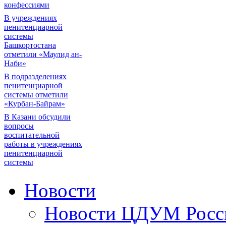
конфессиями
В учреждениях
пенитенциарной
системы
Башкортостана
отметили «Маулид ан-
Наби»
В подразделениях
пенитенциарной
системы отметили
«Курбан-Байрам»
В Казани обсудили
вопросы
воспитательной
работы в учреждениях
пенитенциарной
системы
Новости
Новости ЦДУМ Росс