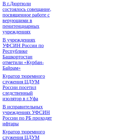
В г.Дюртюли
состоялось совещание,
посвященное работе с
верующими в
пенитенциарных
учреждениях
В учреждениях
УФСИН России по
Республике
Башкортостан
отметили «Курбан-
Байрам»
Куратор тюремного
служения ЦДУМ
России посетил
следственный
изолятор в г.Уфа
В исправительных
учреждениях УФСИН
России по РБ проходят
ифтары
Куратор тюремного
служения ЦДУМ