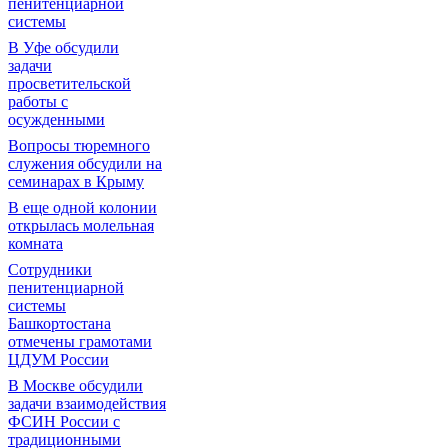
пенитенциарной
системы
В Уфе обсудили
задачи
просветительской
работы с
осужденными
Вопросы тюремного
служения обсудили на
семинарах в Крыму
В еще одной колонии
открылась молельная
комната
Сотрудники
пенитенциарной
системы
Башкортостана
отмечены грамотами
ЦДУМ России
В Москве обсудили
задачи взаимодействия
ФСИН России с
традиционными