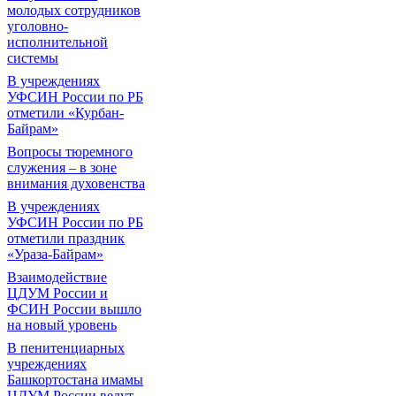
молодых сотрудников
уголовно-
исполнительной
системы
В учреждениях
УФСИН России по РБ
отметили «Курбан-
Байрам»
Вопросы тюремного
служения – в зоне
внимания духовенства
В учреждениях
УФСИН России по РБ
отметили праздник
«Ураза-Байрам»
Взаимодействие
ЦДУМ России и
ФСИН России вышло
на новый уровень
В пенитенциарных
учреждениях
Башкортостана имамы
ЦДУМ России ведут