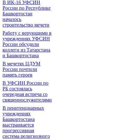
В ИК-16 УФСИН
России по Республике
Башкортостан
началось
строительство мечети
Работу с верующими в
учреждениях УФСИН
России обсудили
коллеги из Татарстана
и Башкортостана
В мечетях ЦДУМ
России почтили
память героев
В УФСИН России по
РБ состоялась
очередная встреча со
священнослужителями
В пенитенциарных
учреждениях
Башкортостана
выстраивается
прогрессивная
система религиозного