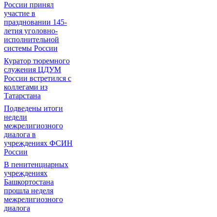
России принял
участие в
праздновании 145-
летия уголовно-
исполнительной
системы России
Куратор тюремного
служения ЦДУМ
России встретился с
коллегами из
Татарстана
Подведены итоги
недели
межрелигиозного
диалога в
учреждениях ФСИН
России
В пенитенциарных
учреждениях
Башкортостана
прошла неделя
межрелигиозного
диалога