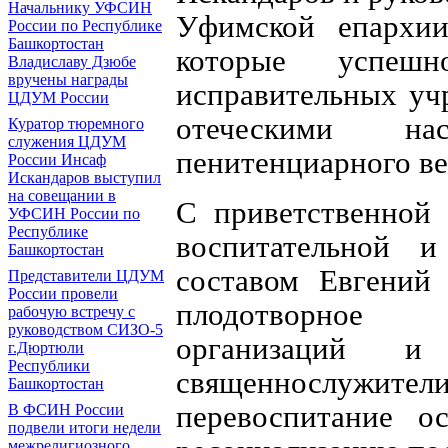
Начальнику УФСИН
Уфимской епархии
России по Республике
Башкортостан
которые успеш
Владиславу Дзюбе
вручены награды
исправительных учр
ЦДУМ России
отеческими на
Куратор тюремного
служения ЦДУМ
пенитенциарного ве
России Инсаф
Искандаров выступил
на совещании в
С приветственной 
УФСИН России по
Республике
воспитательной 
Башкортостан
составом Евгений
Представители ЦДУМ
России провели
плодотворное 
рабочую встречу с
руководством СИЗО-5
организаций
г.Дюртюли
Республики
священнослужит
Башкортостан
перевоспитание о
В ФСИН России
подвели итоги недели
межрелигиозного