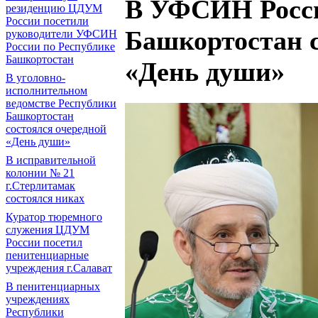
В УФСИН Росси
резиденцию ЦДУМ
России посетили
Башкортостан 
руководители УФСИН
России по Республике
Башкортостан
«День души»
В уголовно-
исполнительном
ведомстве Республики
Башкортостан
состоялся очередной
«День души»
В исправительной
колонии № 21
г.Стерлитамак
состоялся никах
Куратор тюремного
служения ЦДУМ
России посетил
пенитенциарные
учреждения г.Салават
В пенитенциарных
учреждениях
Республики