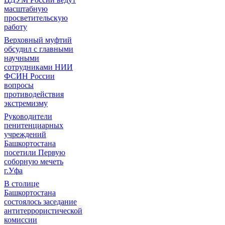
масштабную
просветительскую
работу
Верховный муфтий
обсудил с главными
научными
сотрудниками НИИ
ФСИН России
вопросы
противодействия
экстремизму
Руководители
пенитенциарных
учреждений
Башкортостана
посетили Первую
соборную мечеть
г.Уфа
В столице
Башкортостана
состоялось заседание
антитеррористической
комиссии