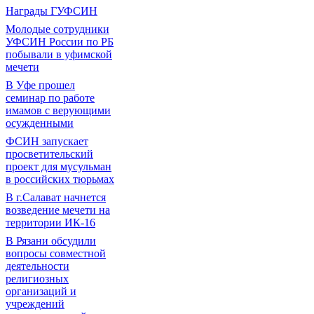
Награды ГУФСИН
Молодые сотрудники
УФСИН России по РБ
побывали в уфимской
мечети
В Уфе прошел
семинар по работе
имамов с верующими
осужденными
ФСИН запускает
просветительский
проект для мусульман
в российских тюрьмах
В г.Салават начнется
возведение мечети на
территории ИК-16
В Рязани обсудили
вопросы совместной
деятельности
религиозных
организаций и
учреждений