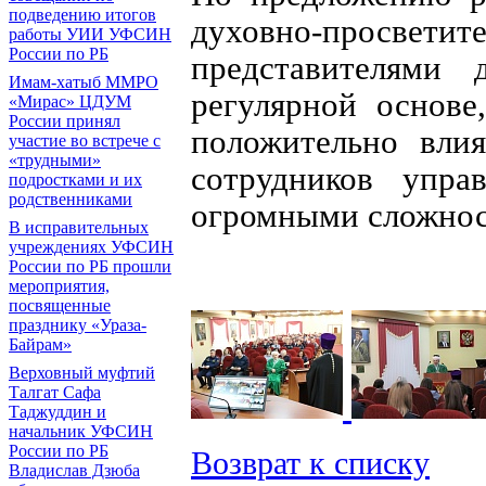
подведению итогов
духовно-просветит
работы УИИ УФСИН
России по РБ
представителями 
Имам-хатыб ММРО
регулярной основе
«Мирас» ЦДУМ
России принял
положительно влия
участие во встрече с
«трудными»
сотрудников упра
подростками и их
родственниками
огромными сложнос
В исправительных
учреждениях УФСИН
России по РБ прошли
мероприятия,
посвященные
празднику «Ураза-
Байрам»
Верховный муфтий
Талгат Сафа
Таджуддин и
начальник УФСИН
России по РБ
Возврат к списку
Владислав Дзюба