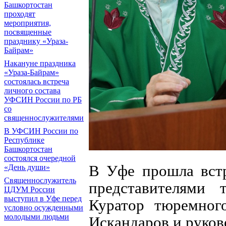
Башкортостан
проходят
мероприятия,
посвященные
празднику «Ураза-
Байрам»
Накануне праздника
«Ураза-Байрам»
состоялась встреча
личного состава
УФСИН России по РБ
со
священнослужителями
В УФСИН России по
Республике
Башкортостан
состоялся очередной
В Уфе прошла встр
«День души»
Священнослужитель
представителями 
ЦДУМ России
выступил в Уфе перед
Куратор тюремно
условно осужденными
молодыми людьми
Искандаров и руков