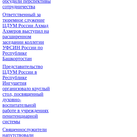
обсудили перспективы
сотрудничества
Ответственный за
тюремное служение
ЦДУМ России Ахмад
Ахмеров выступил на
расширенном
заседании коллегии
УФСИН России по
Республике
Башкортостан
Представительство
ЦДУМ России в
Республике
Ингушетия
организовало круглый
стол, посвященный
духовно-
воспитательной
работе в учреждениях
пенитенциарной
системы
Священнослужители
напутствовали