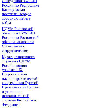
Сотрудники УФСИН
России по Республике
Башкортостан
посетили Первую
соборную мечеть
г.Уфа
ЦДУМ Ростовской
области и ГУФСИН
России по Ростовской
области заключили
Соглашение о
сотрудничестве
Куратор тюремного
служения ЦДУМ
России принял
участие в IX
Всероссийской
научно-практической
конференции Русской
Православной Церкви
и уголовно-
исполнительной
системы Российской
Федерации