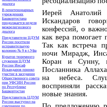
ресоциализацию пос
диалога
В пенитенциарных
Иерей Анатолий
учреждениях
Искандаров гово
Башкортостана
продолжается неделя
конфессий, о важн
межрелигиозного
диалога
как вера помогает 
Представители ЦДУМ
России посетили
Так как встреча п
исправительную
колонию № 9 в г.Уфа
ночи Мирадж, Инса
Куратор тюремного
Коран и Сунну, 
служения ЦДУМ
России Инсаф
Посланника Аллаха 
Искандаров принял
участие в заседании
на небеса. Слу
Общественного совета
при УФСИН России
восприняли расск
по Республике
Башкортостан
новые знания.
Представитель ЦДУМ
России выступил на
По предложению р
совещании по