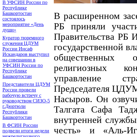
В УФСИН России по
Республике
В расширенном зас
Башкортостан
состоялось
РБ приняли участи
мероприятие «День
души»
Правительства РБ И
Куратор тюремного
служения ЦДУМ
государственной вл
России Инсаф
Искандаров выступил
общественных 
на совещании в
религиозных ко
УФСИН России по
Республике
управление ст
Башкортостан
Представители ЦДУМ
Председателя ЦДУМ
России провели
рабочую встречу с
Насыров. Он озвуч
руководством СИЗО-5
г.Дюртюли
Талгата Сафа Тад
Республики
внутренней службы
Башкортостан
В ФСИН России
честь» и «Аль-Иг
подвели итоги недели
межрелигиозного