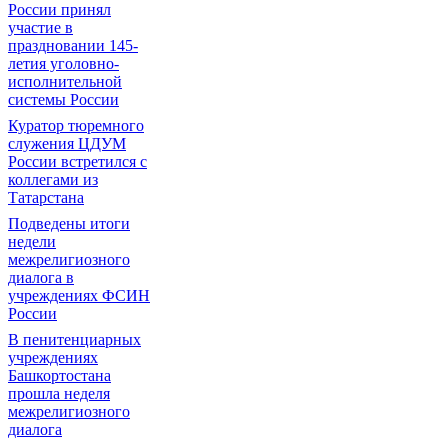
России принял
участие в
праздновании 145-
летия уголовно-
исполнительной
системы России
Куратор тюремного
служения ЦДУМ
России встретился с
коллегами из
Татарстана
Подведены итоги
недели
межрелигиозного
диалога в
учреждениях ФСИН
России
В пенитенциарных
учреждениях
Башкортостана
прошла неделя
межрелигиозного
диалога