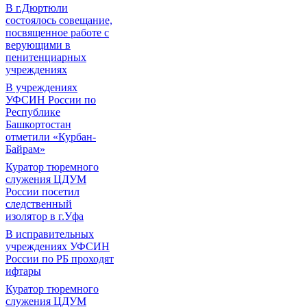
В г.Дюртюли
состоялось совещание,
посвященное работе с
верующими в
пенитенциарных
учреждениях
В учреждениях
УФСИН России по
Республике
Башкортостан
отметили «Курбан-
Байрам»
Куратор тюремного
служения ЦДУМ
России посетил
следственный
изолятор в г.Уфа
В исправительных
учреждениях УФСИН
России по РБ проходят
ифтары
Куратор тюремного
служения ЦДУМ