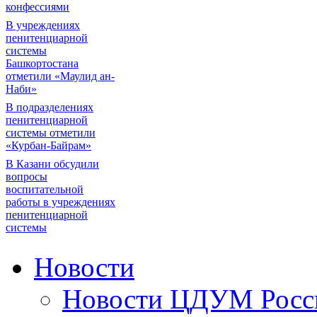
конфессиями
В учреждениях
пенитенциарной
системы
Башкортостана
отметили «Маулид ан-
Наби»
В подразделениях
пенитенциарной
системы отметили
«Курбан-Байрам»
В Казани обсудили
вопросы
воспитательной
работы в учреждениях
пенитенциарной
системы
Новости
Новости ЦДУМ Росс