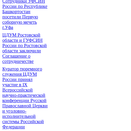
Сотрудники УФСИН
России по Республике
Башкортостан
посетили Первую
соборную мечеть
г.Уфа
ЦДУМ Ростовской
области и ГУФСИН
России по Ростовской
области заключили
Соглашение о
сотрудничестве
Куратор тюремного
служения ЦДУМ
России принял
участие в IX
Всероссийской
научно-практической
конференции Русской
Православной Церкви
и уголовно-
исполнительной
системы Российской
Федерации