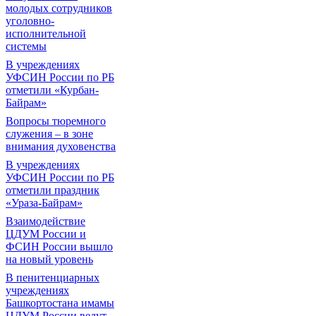
молодых сотрудников
уголовно-
исполнительной
системы
В учреждениях
УФСИН России по РБ
отметили «Курбан-
Байрам»
Вопросы тюремного
служения – в зоне
внимания духовенства
В учреждениях
УФСИН России по РБ
отметили праздник
«Ураза-Байрам»
Взаимодействие
ЦДУМ России и
ФСИН России вышло
на новый уровень
В пенитенциарных
учреждениях
Башкортостана имамы
ЦДУМ России ведут