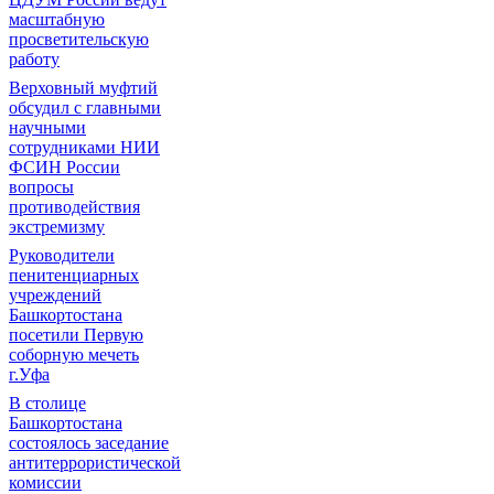
масштабную
просветительскую
работу
Верховный муфтий
обсудил с главными
научными
сотрудниками НИИ
ФСИН России
вопросы
противодействия
экстремизму
Руководители
пенитенциарных
учреждений
Башкортостана
посетили Первую
соборную мечеть
г.Уфа
В столице
Башкортостана
состоялось заседание
антитеррористической
комиссии