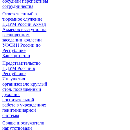
обсудили перспективы
сотрудничества
Ответственный за
тюремное служение
ЦДУМ России Ахмад
Ахмеров выступил на
расширенном
заседании коллегии
УФСИН России по
Республике
Башкортостан
Представительство
ЦДУМ России в
Республике
Ингушетия
организовало круглый
стол, посвященный
духовно-
воспитательной
работе в учреждениях
пенитенциарной
системы
Священнослужители
напутствовали