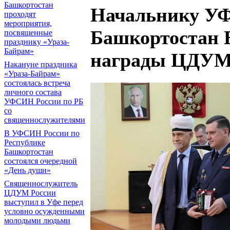
Башкортостан
Начальнику УФ
проходят
мероприятия,
Башкортостан 
посвященные
празднику «Ураза-
Байрам»
награды ЦДУМ
Накануне праздника
«Ураза-Байрам»
состоялась встреча
личного состава
УФСИН России по РБ
со
священнослужителями
В УФСИН России по
Республике
Башкортостан
состоялся очередной
«День души»
Священнослужитель
ЦДУМ России
выступил в Уфе перед
условно осужденными
молодыми людьми