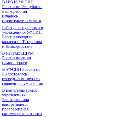
В ИК-16 УФСИН
России по Республике
Башкортостан
началось
строительство мечети
Работу с верующими в
учреждениях УФСИН
России обсудили
коллеги из Татарстана
и Башкортостана
В мечетях ЦДУМ
России почтили
память героев
В УФСИН России по
РБ состоялась
очередная встреча со
священнослужителями
В пенитенциарных
учреждениях
Башкортостана
выстраивается
прогрессивная
система религиозного