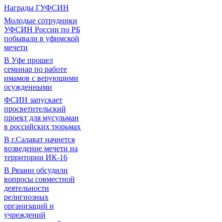
Награды ГУФСИН
Молодые сотрудники
УФСИН России по РБ
побывали в уфимской
мечети
В Уфе прошел
семинар по работе
имамов с верующими
осужденными
ФСИН запускает
просветительский
проект для мусульман
в российских тюрьмах
В г.Салават начнется
возведение мечети на
территории ИК-16
В Рязани обсудили
вопросы совместной
деятельности
религиозных
организаций и
учреждений