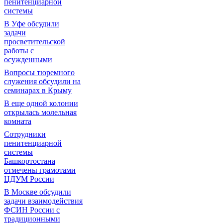
пенитенциарной
системы
В Уфе обсудили
задачи
просветительской
работы с
осужденными
Вопросы тюремного
служения обсудили на
семинарах в Крыму
В еще одной колонии
открылась молельная
комната
Сотрудники
пенитенциарной
системы
Башкортостана
отмечены грамотами
ЦДУМ России
В Москве обсудили
задачи взаимодействия
ФСИН России с
традиционными