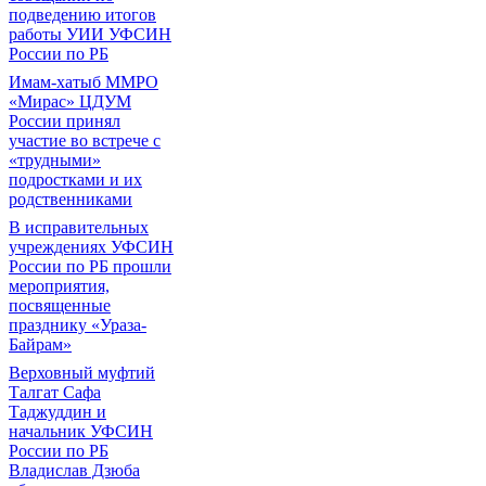
подведению итогов
работы УИИ УФСИН
России по РБ
Имам-хатыб ММРО
«Мирас» ЦДУМ
России принял
участие во встрече с
«трудными»
подростками и их
родственниками
В исправительных
учреждениях УФСИН
России по РБ прошли
мероприятия,
посвященные
празднику «Ураза-
Байрам»
Верховный муфтий
Талгат Сафа
Таджуддин и
начальник УФСИН
России по РБ
Владислав Дзюба