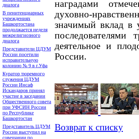
наградами отмеч
диалога
духовно-нравств
В пенитенциарных
учреждениях
значимый вклад в 
Башкортостана
продолжается неделя
последователями 
межрелигиозного
диалога
деятельное и пло
Представители ЦДУМ
России.
России посетили
исправительную
колонию № 9 в г.Уфа
Куратор тюремного
служения ЦДУМ
России Инсаф
Искандаров принял
участие в заседании
Общественного совета
при УФСИН России
по Республике
Башкортостан
Возврат к списку
Представитель ЦДУМ
России выступил на
совещании по