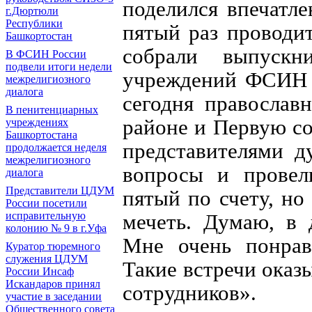
поделился впечатле
г.Дюртюли
Республики
пятый раз проводи
Башкортостан
собрали выпускн
В ФСИН России
подвели итоги недели
учреждений ФСИН Р
межрелигиозного
диалога
сегодня православ
В пенитенциарных
районе и Первую с
учреждениях
Башкортостана
представителями д
продолжается неделя
межрелигиозного
вопросы и провел
диалога
Представители ЦДУМ
пятый по счету, но
России посетили
мечеть. Думаю, в 
исправительную
колонию № 9 в г.Уфа
Мне очень понрави
Куратор тюремного
служения ЦДУМ
Такие встречи оказ
России Инсаф
Искандаров принял
сотрудников».
участие в заседании
Общественного совета