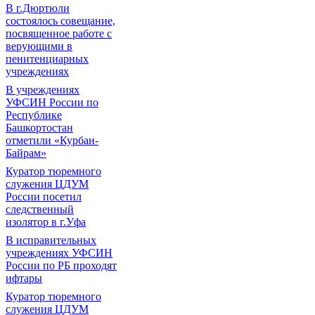
В г.Дюртюли
состоялось совещание,
посвященное работе с
верующими в
пенитенциарных
учреждениях
В учреждениях
УФСИН России по
Республике
Башкортостан
отметили «Курбан-
Байрам»
Куратор тюремного
служения ЦДУМ
России посетил
следственный
изолятор в г.Уфа
В исправительных
учреждениях УФСИН
России по РБ проходят
ифтары
Куратор тюремного
служения ЦДУМ