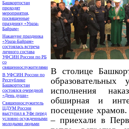
Башкортостан
проходят
мероприятия,
посвященные
празднику «Ураза-
Байрам»
Накануне праздника
«Ураза-Байрам»
состоялась встреча
личного состава
УФСИН России по РБ
со
священнослужителями
В столице Башкор
В УФСИН России по
образовательных 
Республике
Башкортостан
исполнения нака
состоялся очередной
«День души»
обширная и интер
Священнослужитель
посещение храмов.
ЦДУМ России
выступил в Уфе перед
– приехали в Пер
условно осужденными
молодыми людьми