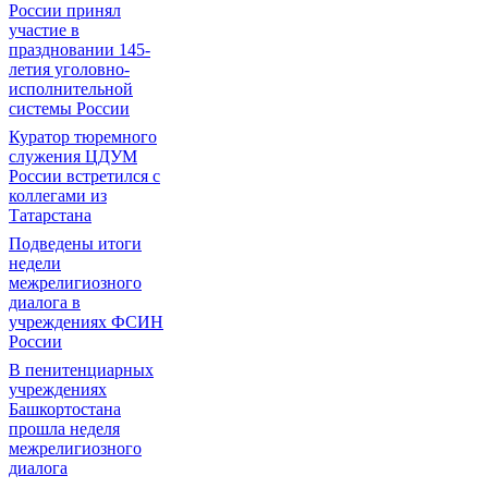
России принял
участие в
праздновании 145-
летия уголовно-
исполнительной
системы России
Куратор тюремного
служения ЦДУМ
России встретился с
коллегами из
Татарстана
Подведены итоги
недели
межрелигиозного
диалога в
учреждениях ФСИН
России
В пенитенциарных
учреждениях
Башкортостана
прошла неделя
межрелигиозного
диалога