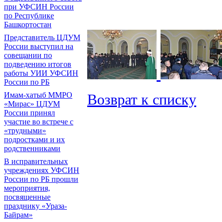
при УФСИН России
по Республике
Башкортостан
Представитель ЦДУМ
России выступил на
совещании по
подведению итогов
работы УИИ УФСИН
России по РБ
Имам-хатыб ММРО
Возврат к списку
«Мирас» ЦДУМ
России принял
участие во встрече с
«трудными»
подростками и их
родственниками
В исправительных
учреждениях УФСИН
России по РБ прошли
мероприятия,
посвященные
празднику «Ураза-
Байрам»