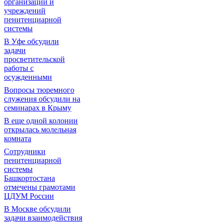
организаций и
учреждений
пенитенциарной
системы
В Уфе обсудили
задачи
просветительской
работы с
осужденными
Вопросы тюремного
служения обсудили на
семинарах в Крыму
В еще одной колонии
открылась молельная
комната
Сотрудники
пенитенциарной
системы
Башкортостана
отмечены грамотами
ЦДУМ России
В Москве обсудили
задачи взаимодействия