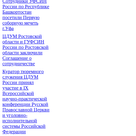
Сотрудники УФСИН
России по Республике
Башкортостан
посетили Первую
соборную мечеть
г.Уфа
ЦДУМ Ростовской
области и ГУФСИН
России по Ростовской
области заключили
Соглашение о
сотрудничестве
Куратор тюремного
служения ЦДУМ
России принял
участие в IX
Всероссийской
научно-практической
конференции Русской
Православной Церкви
и уголовно-
исполнительной
системы Российской
Федерации