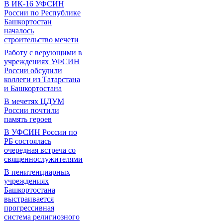
В ИК-16 УФСИН
России по Республике
Башкортостан
началось
строительство мечети
Работу с верующими в
учреждениях УФСИН
России обсудили
коллеги из Татарстана
и Башкортостана
В мечетях ЦДУМ
России почтили
память героев
В УФСИН России по
РБ состоялась
очередная встреча со
священнослужителями
В пенитенциарных
учреждениях
Башкортостана
выстраивается
прогрессивная
система религиозного