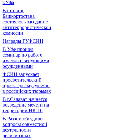
г.Уфа
В столице
Башкортостана
состоялось заседание
антитеррористической
комиссии
Награды ГУФСИН
В Уфе прошел
семинар по работе
имамов с верующими
осужденными
ФСИН запускает
просветительский
проект для мусульман
в российских тюрьмах
В г.Салават начнется
возведение мечети на
территории ИК-16
В Рязани обсудили
вопросы совместной
деятельности
религиозных