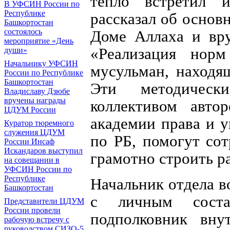
тепло встретил 
В УФСИН России по
Республике
рассказал об основ
Башкортостан
Доме Аллаха и вр
состоялось
мероприятие «День
«Реализация нор
души»
Начальнику УФСИН
мусульман, находя
России по Республике
Башкортостан
Эти методически
Владиславу Дзюбе
вручены награды
коллективом авто
ЦДУМ России
академии права и
Куратор тюремного
служения ЦДУМ
по РБ, помогут со
России Инсаф
Искандаров выступил
грамотно строить 
на совещании в
УФСИН России по
Республике
Начальник отдела в
Башкортостан
с личным сост
Представители ЦДУМ
России провели
подполковник вну
рабочую встречу с
руководством СИЗО-5