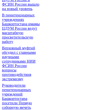
ФСИН России вышло
на новый уровень
В пенитенциарных
учреждениях
Башкортостана имамы
ЦДУМ России ведут
масштабную
просветительскую
работу
Верховный муфтий
обсудил с главными
научными
сотрудниками НИИ
ФСИН России
вопросы
противодействия
экстремизму
Руководители
пенитенциарных
учреждений
Башкортостана
посетили Первую
соборную мечеть