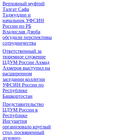
Верховный муфтий
Талгат Сафа
Таджуддин и
начальник УФСИН
России по РБ
Владислав Дзюба
обсудили перспективы
сотрудничества
Ответственный за
тюремное служение
ЦДУМ России Ахмад
Ахмеров выступил на
расширенном
заседании коллегии
УФСИН России по
Республике
Башкортостан
Представительство
ЦДУМ России в
Республике
Ингушетия
организовало круглый
стол, посвященный
духовно-