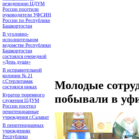
резиденцию ЦДУМ
России посетили
руководители УФСИН
России по Республике
Башкортостан
В уголовно-
исполнительном
ведомстве Республики
Башкортостан
состоялся очередной
«День души»
В исправительной
колонии № 21
г.Стерлитамак
Молодые сотру
состоялся никах
Куратор тюремного
побывали в уф
служения ЦДУМ
России посетил
пенитенциарные
учреждения г.Салават
В пенитенциарных
учреждениях
Республики