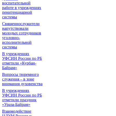
воспитательной
работе в учреждениях
пенитенциарной
системы
Священнослужители
напутствовали
молодых сотрудников
уголовно-
исполнительной
системы
В учреждениях
УФСИН России по РБ
отметили «Курбан-
Байрам»
Вопросы тюремного
служения – в зоне
внимания духовенства
В учреждениях
УФСИН России по РБ
отметили праздник
«Ураза-Байрам»
Взаимодействие
ЦДУМ России и