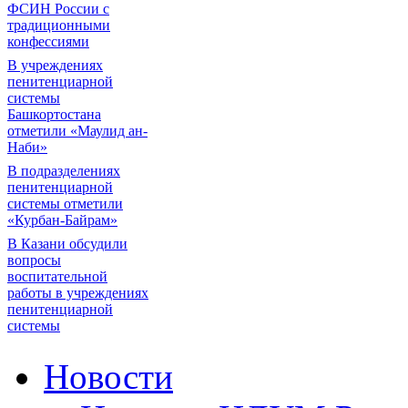
ФСИН России с
традиционными
конфессиями
В учреждениях
пенитенциарной
системы
Башкортостана
отметили «Маулид ан-
Наби»
В подразделениях
пенитенциарной
системы отметили
«Курбан-Байрам»
В Казани обсудили
вопросы
воспитательной
работы в учреждениях
пенитенциарной
системы
Новости