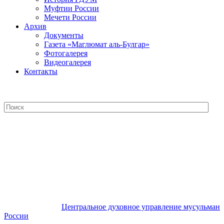
Муфтии России
Мечети России
Архив
Документы
Газета «Маглюмат аль-Булгар»
Фотогалерея
Видеогалерея
Контакты
Центральное духовное управление
мусульман России
Центральное духовное управление мусульман
России