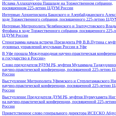
Ислама Аллахшукюра Пашазаде на Торжественном собрании,
посвященном 225-летию ЦДУМ России
Интервью Архиепископа Бакиского и Азербайджанского Алекс
ходе Торжественного собрания, посвященного 225-летию ЦДУ
Интервью Митрополита Челябинского и Златоустовского Влад
Феофана в ходе Торжественного собрания, посвященного 225-
ЦДУМ России
Стенограмма начала встречи Президента РФ В.В.Путина с му
духовных управлений мусульман России в Уфе
В Уфе прошла Международная научно-практическая конферен
и государство в России»
Слово председателя РДУМ РБ, муфтия Мухаммада Таджуддино
научно-практической конференции, посвященной 225-летию 
России
Выступление Митрополита Уфимского и Стерлитамакского Ни
научно-практической конференции, посвященной 225-летию 
России
Выступление Председателя ДУМ РБ, муфтия Нурмухамета Ниг
на научно-практической конференции, посвященной 225-лет
России
Приветственное слово генерального директора ИСЕСКО Абдул