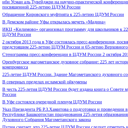
ибн Усман аль Тувейджри на научно-практической конференци
посвященной 225-летию ЦДУМ России
Обращение Кировского муфтията к 225-летию ЦДУМ России
В Демском районе Уфы открылась мечеть «Мадина»
ИКЦ «Килимово» организовал программу для школьников к 2
ЦДУМ России
2 октября 2013 года в Уфе состоялась пресс-конференция, посв
предстоящим 225-летию ЦДУМ России и 65-летию Верховного
Стенограмма пресс-конференции в ЦДУМ России 2 октября 201
Оренбургское магометанское духовное собрание: 225 лет истор
компромисса
225-летие ЦДУМ России. Здание Магометанского духовного с
В северных пределах исламской ойкумены
В честь 225-летия ЦДУМ России будет издана книга о Совете 
России
В Уфе состоялся очередной пленум ЦДУМ России
Указ Президента РБ Р.З.Хамитова о подготовки и проведении в
Республике Башкортостан празднования 225-летия образования 
Духовного Собрания Магометанского закона
Путин считает, что 225-летие ЦДУМ России следует отметить 