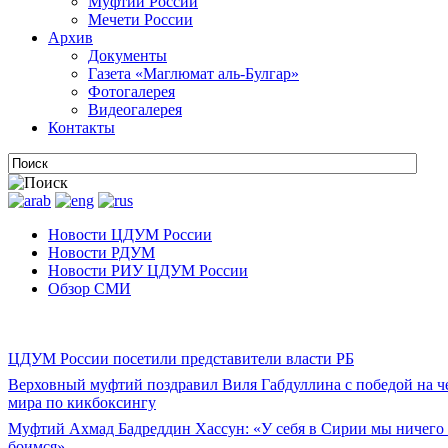
Муфтии России
Мечети России
Архив
Документы
Газета «Маглюмат аль-Булгар»
Фотогалерея
Видеогалерея
Контакты
Новости ЦДУМ России
Новости РДУМ
Новости РИУ ЦДУМ России
Обзор СМИ
ЦДУМ России посетили представители власти РБ
Верховный муфтий поздравил Виля Габдуллина с победой на 
мира по кикбоксингу
Муфтий Ахмад Бадреддин Хассун: «У себя в Сирии мы ничего
боимся»