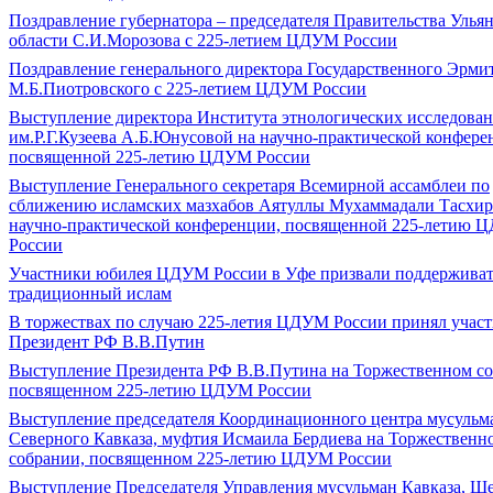
Поздравление губернатора ‒ председателя Правительства Улья
области С.И.Морозова с 225-летием ЦДУМ России
Поздравление генерального директора Государственного Эрми
М.Б.Пиотровского с 225-летием ЦДУМ России
Выступление директора Института этнологических исследова
им.Р.Г.Кузеева А.Б.Юнусовой на научно-практической конфере
посвященной 225-летию ЦДУМ России
Выступление Генерального секретаря Всемирной ассамблеи по
сближению исламских мазхабов Аятуллы Мухаммадали Тасхир
научно-практической конференции, посвященной 225-летию 
России
Участники юбилея ЦДУМ России в Уфе призвали поддерживат
традиционный ислам
В торжествах по случаю 225-летия ЦДУМ России принял участ
Президент РФ В.В.Путин
Выступление Президента РФ В.В.Путина на Торжественном со
посвященном 225-летию ЦДУМ России
Выступление председателя Координационного центра мусульм
Северного Кавказа, муфтия Исмаила Бердиева на Торжественн
собрании, посвященном 225-летию ЦДУМ России
Выступление Председателя Управления мусульман Кавказа, Ше