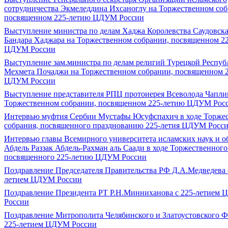
сотрудничества Экмеледдина Ихсаноглу на Торжественном соб
посвященном 225-летию ЦДУМ России
Выступление министра по делам Хаджа Королевства Саудовск
Бандара Хаджара на Торжественном собрании, посвященном 2
ЦДУМ России
Выступление зам.министра по делам религий Турецкой Респу
Мехмета Почаджи на Торжественном собрании, посвященном 
ЦДУМ России
Выступление представителя РПЦ протоиерея Всеволода Чапли
Торжественном собрании, посвященном 225-летию ЦДУМ Рос
Интервью муфтия Сербии Мустафы Юсуфспахич в ходе Торже
собрания, посвященного празднованию 225-летия ЦДУМ Росс
Интервью главы Всемирного университета исламских наук и о
Абдель Раззак Абдель-Рахман аль Саади в ходе Торжественного
посвященного 225-летию ЦДУМ России
Поздравление Председателя Правительства РФ Д.А.Медведева 
летием ЦДУМ России
Поздравление Президента РТ Р.Н.Минниханова с 225-летием
России
Поздравление Митрополита Челябинского и Златоустовского Ф
225-летием ЦДУМ России