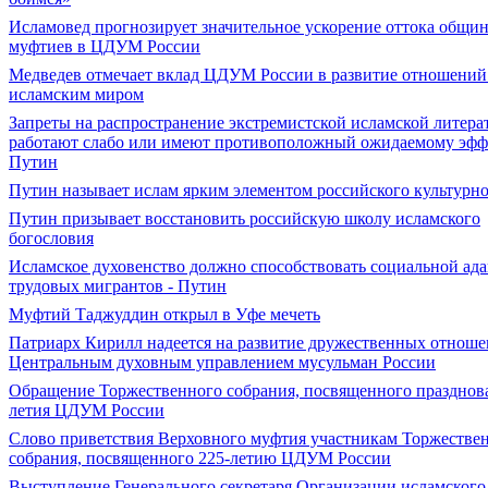
Исламовед прогнозирует значительное ускорение оттока общин
муфтиев в ЦДУМ России
Медведев отмечает вклад ЦДУМ России в развитие отношений
исламским миром
Запреты на распространение экстремистской исламской литера
работают слабо или имеют противоположный ожидаемому эффе
Путин
Путин называет ислам ярким элементом российского культурно
Путин призывает восстановить российскую школу исламского
богословия
Исламское духовенство должно способствовать социальной ад
трудовых мигрантов - Путин
Муфтий Таджуддин открыл в Уфе мечеть
Патриарх Кирилл надеется на развитие дружественных отноше
Центральным духовным управлением мусульман России
Обращение Торжественного собрания, посвященного празднов
летия ЦДУМ России
Слово приветствия Верховного муфтия участникам Торжестве
собрания, посвященного 225-летию ЦДУМ России
Выступление Генерального секретаря Организации исламского