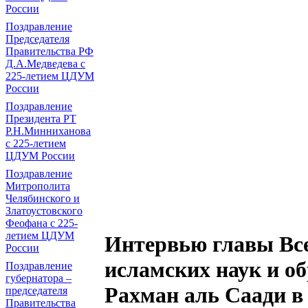
России
Поздравление
Председателя
Правительства РФ
Д.А.Медведева с
225-летием ЦДУМ
России
Поздравление
Президента РТ
Р.Н.Минниханова
с 225-летием
ЦДУМ России
Поздравление
Митрополита
Челябинского и
Златоустовского
Феофана с 225-
летием ЦДУМ
Интервью главы Вс
России
исламских наук и об
Поздравление
губернатора ‒
Рахман аль Саади в
председателя
Правительства