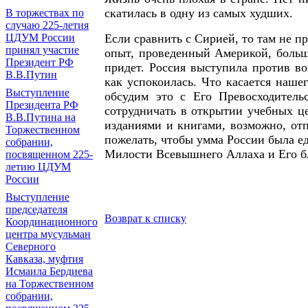
скатилась в одну из самых худших.
В торжествах по
случаю 225-летия
Если сравнить с Сирией, то там не п
ЦДУМ России
принял участие
опыт, проведенный Америкой, больш
Президент РФ
придет. Россия выступила против в
В.В.Путин
как успокоилась. Что касается наше
Выступление
обсудим это с Его Превосходител
Президента РФ
сотрудничать в открытии учебных ц
В.В.Путина на
изданиями и книгами, возможно, от
Торжественном
пожелать, чтобы умма России была е
собрании,
Милости Всевышнего Аллаха и Его б
посвященном 225-
летию ЦДУМ
России
Выступление
председателя
Возврат к списку
Координационного
центра мусульман
Северного
Кавказа, муфтия
Исмаила Бердиева
на Торжественном
собрании,