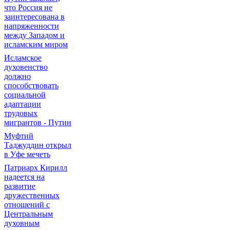
что Россия не
заинтересована в
напряженности
между Западом и
исламским миром
Исламское
духовенство
должно
способствовать
социальной
адаптации
трудовых
мигрантов - Путин
Муфтий
Таджуддин открыл
в Уфе мечеть
Патриарх Кирилл
надеется на
развитие
дружественных
отношений с
Центральным
духовным