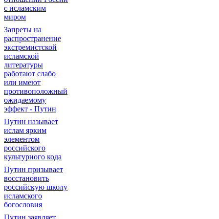
с исламским
миром
Запреты на
распространение
экстремистской
исламской
литературы
работают слабо
или имеют
противоположный
ожидаемому
эффект - Путин
Путин называет
ислам ярким
элементом
российского
культурного кода
Путин призывает
восстановить
российскую школу
исламского
богословия
Путин заявляет,