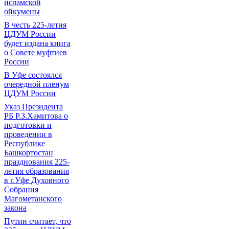
исламской
ойкумены
В честь 225-летия
ЦДУМ России
будет издана книга
о Совете муфтиев
России
В Уфе состоялся
очередной пленум
ЦДУМ России
Указ Президента
РБ Р.З.Хамитова о
подготовки и
проведении в
Республике
Башкортостан
празднования 225-
летия образования
в г.Уфе Духовного
Собрания
Магометанского
закона
Путин считает, что