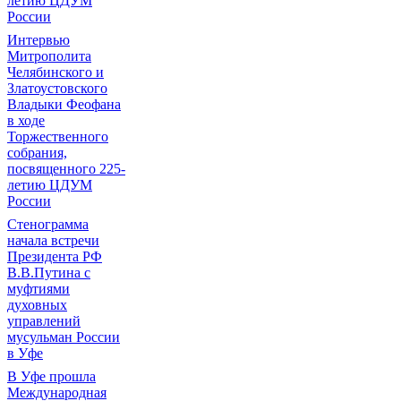
летию ЦДУМ
России
Интервью
Митрополита
Челябинского и
Златоустовского
Владыки Феофана
в ходе
Торжественного
собрания,
посвященного 225-
летию ЦДУМ
России
Стенограмма
начала встречи
Президента РФ
В.В.Путина с
муфтиями
духовных
управлений
мусульман России
в Уфе
В Уфе прошла
Международная