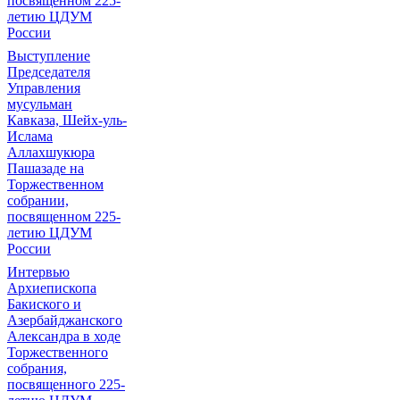
посвященном 225-
летию ЦДУМ
России
Выступление
Председателя
Управления
мусульман
Кавказа, Шейх-уль-
Ислама
Аллахшукюра
Пашазаде на
Торжественном
собрании,
посвященном 225-
летию ЦДУМ
России
Интервью
Архиепископа
Бакиского и
Азербайджанского
Александра в ходе
Торжественного
собрания,
посвященного 225-