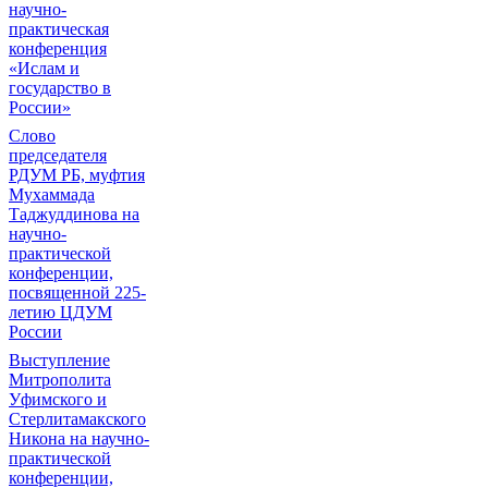
научно-
практическая
конференция
«Ислам и
государство в
России»
Слово
председателя
РДУМ РБ, муфтия
Мухаммада
Таджуддинова на
научно-
практической
конференции,
посвященной 225-
летию ЦДУМ
России
Выступление
Митрополита
Уфимского и
Стерлитамакского
Никона на научно-
практической
конференции,