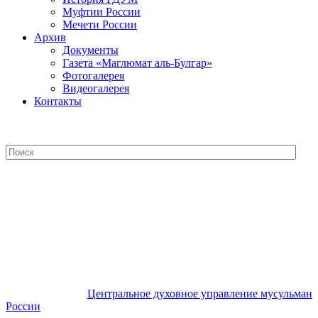
Муфтии России
Мечети России
Архив
Документы
Газета «Маглюмат аль-Булгар»
Фотогалерея
Видеогалерея
Контакты
Центральное духовное управление
мусульман России
Центральное духовное управление мусульман
России