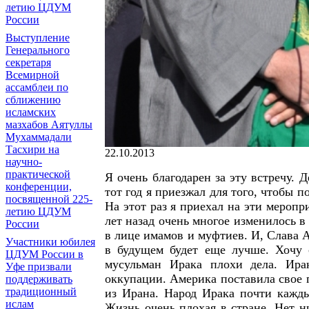
летию ЦДУМ
России
Выступление
Генерального
секретаря
Всемирной
ассамблеи по
сближению
исламских
мазхабов Аятуллы
Мухаммадали
Тасхири на
22.10.2013
научно-
практической
Я очень благодарен за эту встречу. 
конференции,
тот год я приезжал для того, чтобы п
посвященной 225-
На этот раз я приехал на эти меропр
летию ЦДУМ
лет назад очень многое изменилось в
России
в лице имамов и муфтиев. И, Слава А
Участники юбилея
в будущем будет еще лучше. Хочу 
ЦДУМ России в
мусульман Ирака плохи дела. Ирак
Уфе призвали
оккупации. Америка поставила свое п
поддерживать
традиционный
из Ирана. Народ Ирака почти кажды
ислам
Жизнь очень плохая в стране. Нет н