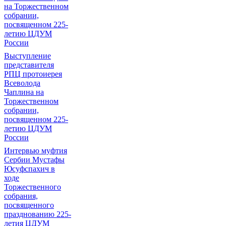
на Торжественном
собрании,
посвященном 225-
летию ЦДУМ
России
Выступление
представителя
РПЦ протоиерея
Всеволода
Чаплина на
Торжественном
собрании,
посвященном 225-
летию ЦДУМ
России
Интервью муфтия
Сербии Мустафы
Юсуфспахич в
ходе
Торжественного
собрания,
посвященного
празднованию 225-
летия ЦДУМ