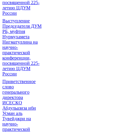
посвященной 225-
летию ЦДУМ
России
Выступление
Председателя ДУМ
РБ, муфтия
Нурмухамета
Нигматуллина на
научно-
практической
конференции,
посвященной 225-
летию ЦДУМ
России
Приветственное
слово
генерального
директора
ИСЕСКО
Абдульазиза ибн
Усман аль
Тувейджри на
научно-
практической