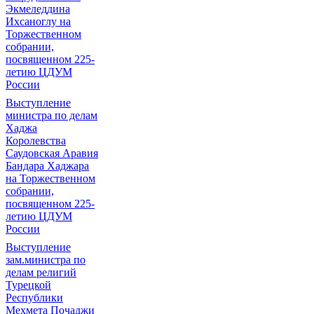
Экмеледдина
Ихсаноглу на
Торжественном
собрании,
посвященном 225-
летию ЦДУМ
России
Выступление
министра по делам
Хаджа
Королевства
Саудовская Аравия
Бандара Хаджара
на Торжественном
собрании,
посвященном 225-
летию ЦДУМ
России
Выступление
зам.министра по
делам религий
Турецкой
Республики
Мехмета Почаджи