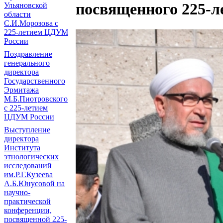
посвященного 225-
Ульяновской
области
С.И.Морозова с
225-летием ЦДУМ
России
Поздравление
генерального
директора
Государственного
Эрмитажа
М.Б.Пиотровского
с 225-летием
ЦДУМ России
Выступление
директора
Института
этнологических
исследований
им.Р.Г.Кузеева
А.Б.Юнусовой на
научно-
практической
конференции,
посвященной 225-