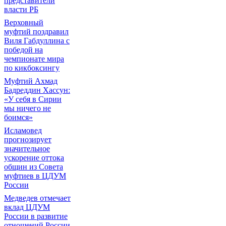
представители
власти РБ
Верховный
муфтий поздравил
Виля Габдуллина с
победой на
чемпионате мира
по кикбоксингу
Муфтий Ахмад
Бадреддин Хассун:
«У себя в Сирии
мы ничего не
боимся»
Исламовед
прогнозирует
значительное
ускорение оттока
общин из Совета
муфтиев в ЦДУМ
России
Медведев отмечает
вклад ЦДУМ
России в развитие
отношений России