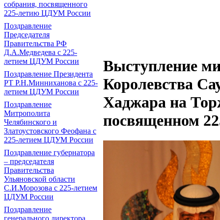
собрания, посвященного
225-летию ЦДУМ России
Поздравление
Председателя
Правительства РФ
Д.А.Медведева с 225-
летием ЦДУМ России
Выступление ми
Поздравление Президента
Королевства Са
РТ Р.Н.Минниханова с 225-
летием ЦДУМ России
Хаджара на Тор
Поздравление
Митрополита
посвященном 2
Челябинского и
Златоустовского Феофана с
225-летием ЦДУМ России
Поздравление губернатора
‒ председателя
Правительства
Ульяновской области
С.И.Морозова с 225-летием
ЦДУМ России
Поздравление
генерального директора