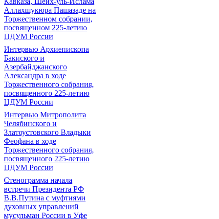
Кавказа, Шейх-уль-Ислама
Аллахшукюра Пашазаде на
Торжественном собрании,
посвященном 225-летию
ЦДУМ России
Интервью Архиепископа
Бакиского и
Азербайджанского
Александра в ходе
Торжественного собрания,
посвященного 225-летию
ЦДУМ России
Интервью Митрополита
Челябинского и
Златоустовского Владыки
Феофана в ходе
Торжественного собрания,
посвященного 225-летию
ЦДУМ России
Стенограмма начала
встречи Президента РФ
В.В.Путина с муфтиями
духовных управлений
мусульман России в Уфе