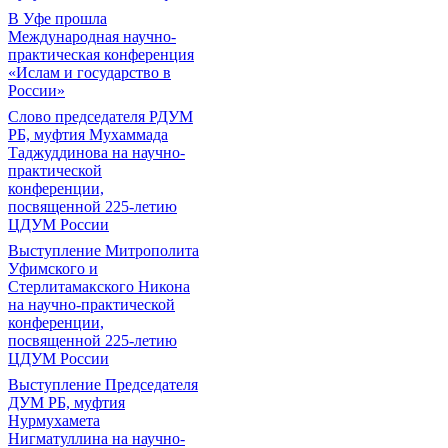
В Уфе прошла
Международная научно-
практическая конференция
«Ислам и государство в
России»
Слово председателя РДУМ
РБ, муфтия Мухаммада
Таджуддинова на научно-
практической
конференции,
посвященной 225-летию
ЦДУМ России
Выступление Митрополита
Уфимского и
Стерлитамакского Никона
на научно-практической
конференции,
посвященной 225-летию
ЦДУМ России
Выступление Председателя
ДУМ РБ, муфтия
Нурмухамета
Нигматуллина на научно-