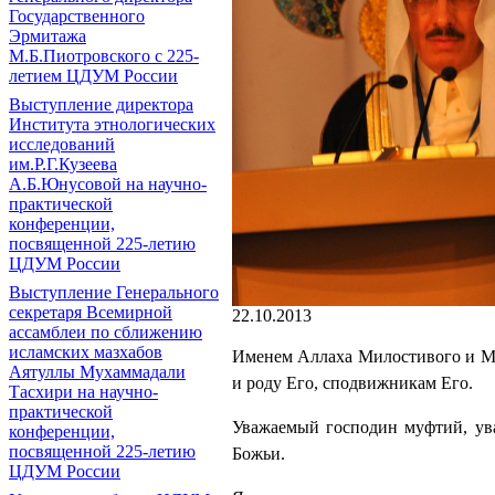
Государственного
Эрмитажа
М.Б.Пиотровского с 225-
летием ЦДУМ России
Выступление директора
Института этнологических
исследований
им.Р.Г.Кузеева
А.Б.Юнусовой на научно-
практической
конференции,
посвященной 225-летию
ЦДУМ России
Выступление Генерального
секретаря Всемирной
22.10.2013
ассамблеи по сближению
исламских мазхабов
Именем Аллаха Милостивого и Ми
Аятуллы Мухаммадали
и роду Его, сподвижникам Его.
Тасхири на научно-
практической
Уважаемый господин муфтий, ува
конференции,
посвященной 225-летию
Божьи.
ЦДУМ России