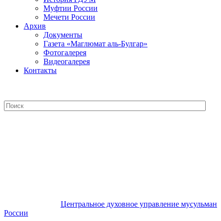
Муфтии России
Мечети России
Архив
Документы
Газета «Маглюмат аль-Булгар»
Фотогалерея
Видеогалерея
Контакты
Центральное духовное управление
мусульман России
Центральное духовное управление мусульман
России