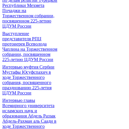
по делам религий Турецкой
Республики Мехмета
Почаджи на
Торжественном собрании,
посвященном 225-летию
ЦДУМ России
Выступление
представителя РПЦ
протоиерея Всеволода
Чаплина на Торжественном
собрании, посвященном
225-летию ЦДУМ России
Интервью муфтия Сербии
Мустафы Юсуфспахич в
ходе Торжественного
собрания, посвященного
празднованию 225-летия
ЦДУМ России
Интервью главы
Всемирного университета
исламских наук и
образования Абдель Раззак
Абдель-Рахман аль Саади в
ходе Торжественного