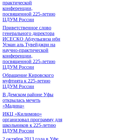
практической
конференции,
посвященной 225-летию
ЦДУМ России
Приветственное слово
генерального директора
ИСЕСКО Абдульазиза ибн
Усман аль Тувейджри на
научно-практической
конференции,
посвященной 225-летию
ЦДУМ России
Обращение Кировского
муфтията к 225-летию
ЦДУМ России
В Демском районе Уфы
открылась мечеть
«Мадина»
ИКЦ «Килимово»
организовал программу для
школьников к 225-летию
ЦДУМ России
2 октября 2013 года в Уфе