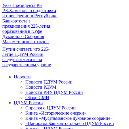
Указ Президента РБ
Р.З.Хамитова о подготовки
и проведении в Республике
Башкортостан
празднования 225-летия
образования в г.Уфе
Духовного Собрания
Магометанского закона
Путин считает, что 225-
летие ЦДУМ России
следует отметить на
государственном уровне
Новости
Новости ЦДУМ России
Новости РДУМ
Новости РИУ ЦДУМ России
Обзор СМИ
ЦДУМ России
Справка о ЦДУМ России
Книга «Исторические очерки»
Книга «Мусульманское духовное собрание»
«Панорама Башкортостана» о ЦДУМ России
Награды ЦДУМ России