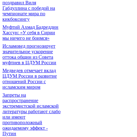
поздравил Виля
Габдуллина с победой на
чемпионате мира по
кикбоксингу
Муфтий Ахмад Бадреддин
Хассун: «У себя в Сирии
мы ничего не боимся»
Исламовед прогнозирует
значительное ускорение
оттока общин из Совета
муфтиев в ЦДУМ России
Медведев отмечает вклад
ЦДУМ России в развитие
отношений России с
исламским миром
Запреты на
распространение
экстремистской исламской
литературы работают слабо
или имеют
противоположный
ожидаемому эффект -
Путин