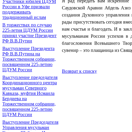
Я рад передать вам искренние 
Участники юбилея ЦДУМ
России в Уфе призвали
Саудовской Аравии Абдель Азиз 
поддерживать
создания Духовного управления 
традиционный ислам
рады присутствовать сегодня вме
В торжествах по случаю
нам счастья и благодать. И в за
225-летия ЦДУМ России
принял участие Президент
мусульманам России успехов в 
РФ В.В.Путин
благословения Всевышнего Твор
Выступление Президента
сувенир – это плащаница из Свя
РФ В.В.Путина на
Торжественном собрании,
посвященном 225-летию
ЦДУМ России
Возврат к списку
Выступление председателя
Координационного центра
мусульман Северного
Кавказа, муфтия Исмаила
Бердиева на
Торжественном собрании,
посвященном 225-летию
ЦДУМ России
Выступление Председателя
Управления мусульман