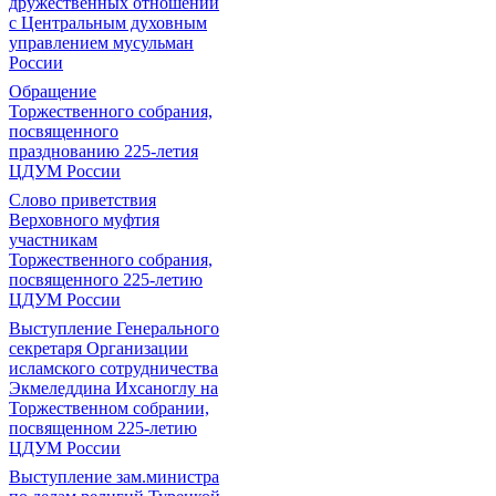
дружественных отношений
с Центральным духовным
управлением мусульман
России
Обращение
Торжественного собрания,
посвященного
празднованию 225-летия
ЦДУМ России
Слово приветствия
Верховного муфтия
участникам
Торжественного собрания,
посвященного 225-летию
ЦДУМ России
Выступление Генерального
секретаря Организации
исламского сотрудничества
Экмеледдина Ихсаноглу на
Торжественном собрании,
посвященном 225-летию
ЦДУМ России
Выступление зам.министра