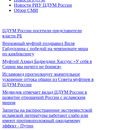
Новости РИУ ЦДУМ России
Обзор СМИ
ЦДУМ России посетили представители
власти РБ
Верховный муфтий поздравил Виля
Габдуллина с победой на чемпионате мира
по кикбоксингу
Муфтий Ахмад Бадреддин Хассун: «У себя в
Сирии мы ничего не боимся»
Исламовед прогнозирует значительное
ускорение оттока общин из Совета муфтиев в
ЦДУМ России
Медведев отмечает вклад ЦДУМ России в
развитие отношений России с исламским
миром
Запреты на распространение экстремистской
исламской литературы работают слабо или
имеют противоположный ожидаемому
эффект - Путин