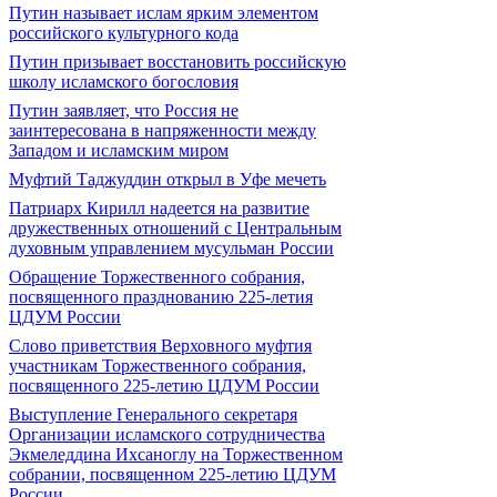
Путин называет ислам ярким элементом
российского культурного кода
Путин призывает восстановить российскую
школу исламского богословия
Путин заявляет, что Россия не
заинтересована в напряженности между
Западом и исламским миром
Муфтий Таджуддин открыл в Уфе мечеть
Патриарх Кирилл надеется на развитие
дружественных отношений с Центральным
духовным управлением мусульман России
Обращение Торжественного собрания,
посвященного празднованию 225-летия
ЦДУМ России
Слово приветствия Верховного муфтия
участникам Торжественного собрания,
посвященного 225-летию ЦДУМ России
Выступление Генерального секретаря
Организации исламского сотрудничества
Экмеледдина Ихсаноглу на Торжественном
собрании, посвященном 225-летию ЦДУМ
России