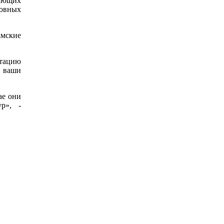
вающих
ховных
амские
птацию
 ваши
ае они
р», -