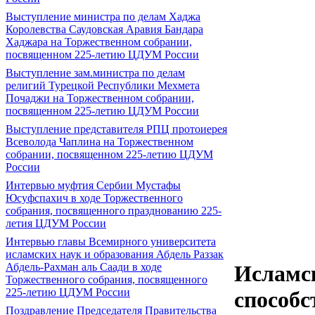
Выступление министра по делам Хаджа
Королевства Саудовская Аравия Бандара
Хаджара на Торжественном собрании,
посвященном 225-летию ЦДУМ России
Выступление зам.министра по делам
религий Турецкой Республики Мехмета
Почаджи на Торжественном собрании,
посвященном 225-летию ЦДУМ России
Выступление представителя РПЦ протоиерея
Всеволода Чаплина на Торжественном
собрании, посвященном 225-летию ЦДУМ
России
Интервью муфтия Сербии Мустафы
Юсуфспахич в ходе Торжественного
собрания, посвященного празднованию 225-
летия ЦДУМ России
Интервью главы Всемирного университета
исламских наук и образования Абдель Раззак
Абдель-Рахман аль Саади в ходе
Исламск
Торжественного собрания, посвященного
225-летию ЦДУМ России
способс
Поздравление Председателя Правительства