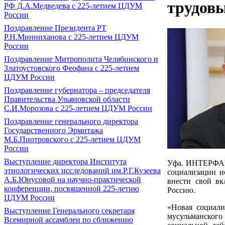
трудовы
РФ Д.А.Медведева с 225-летием ЦДУМ
России
Поздравление Президента РТ
Р.Н.Минниханова с 225-летием ЦДУМ
России
Поздравление Митрополита Челябинского и
Златоустовского Феофана с 225-летием
ЦДУМ России
Поздравление губернатора ‒ председателя
Правительства Ульяновской области
С.И.Морозова с 225-летием ЦДУМ России
Поздравление генерального директора
Государственного Эрмитажа
М.Б.Пиотровского с 225-летием ЦДУМ
России
Выступление директора Института
Уфа. ИНТЕРФАКС
этнологических исследований им.Р.Г.Кузеева
социализации и
А.Б.Юнусовой на научно-практической
внести свой вк
конференции, посвященной 225-летию
Россию.
ЦДУМ России
«Новая социали
Выступление Генерального секретаря
мусульманского
Всемирной ассамблеи по сближению