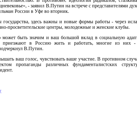
ствительностью. В противовес идеологии радикалов, сталки
невековье», - заявил В.Путин на встрече с представителями ду
льман России в Уфе во вторник.
 государства, здесь важны и новые формы работы - через исл
чно-просветительские центры, молодежные и женские клубы.
о может быть значим и ваш большой вклад в социальную ада
е приезжают в Россию жить и работать, многие из них -
подчеркнул В.Путин.
шать ваш голос, чувствовать ваше участие. В противном случ
ъектом пропаганды различных фундаменталистских структу
идент.
у