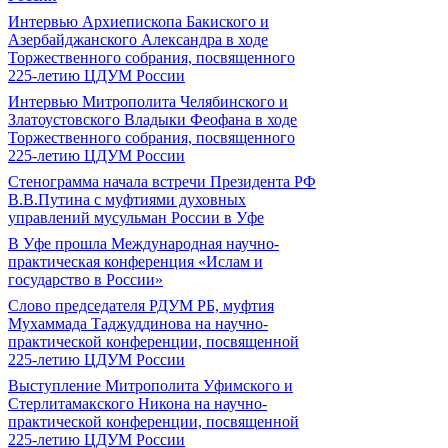
Интервью Архиепископа Бакиского и
Азербайджанского Александра в ходе
Торжественного собрания, посвященного
225-летию ЦДУМ России
Интервью Митрополита Челябинского и
Златоустовского Владыки Феофана в ходе
Торжественного собрания, посвященного
225-летию ЦДУМ России
Стенограмма начала встречи Президента РФ
В.В.Путина с муфтиями духовных
управлений мусульман России в Уфе
В Уфе прошла Международная научно-
практическая конференция «Ислам и
государство в России»
Слово председателя РДУМ РБ, муфтия
Мухаммада Таджуддинова на научно-
практической конференции, посвященной
225-летию ЦДУМ России
Выступление Митрополита Уфимского и
Стерлитамакского Никона на научно-
практической конференции, посвященной
225-летию ЦДУМ России