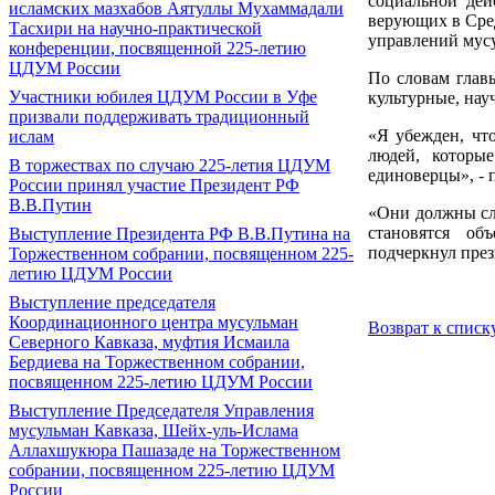
социальной дей
исламских мазхабов Аятуллы Мухаммадали
верующих в Сред
Тасхири на научно-практической
управлений мусу
конференции, посвященной 225-летию
ЦДУМ России
По словам главы
Участники юбилея ЦДУМ России в Уфе
культурные, нау
призвали поддерживать традиционный
«Я убежден, чт
ислам
людей, которы
В торжествах по случаю 225-летия ЦДУМ
единоверцы», - 
России принял участие Президент РФ
В.В.Путин
«Они должны слы
становятся об
Выступление Президента РФ В.В.Путина на
подчеркнул през
Торжественном собрании, посвященном 225-
летию ЦДУМ России
Выступление председателя
Координационного центра мусульман
Возврат к списк
Северного Кавказа, муфтия Исмаила
Бердиева на Торжественном собрании,
посвященном 225-летию ЦДУМ России
Выступление Председателя Управления
мусульман Кавказа, Шейх-уль-Ислама
Аллахшукюра Пашазаде на Торжественном
собрании, посвященном 225-летию ЦДУМ
России