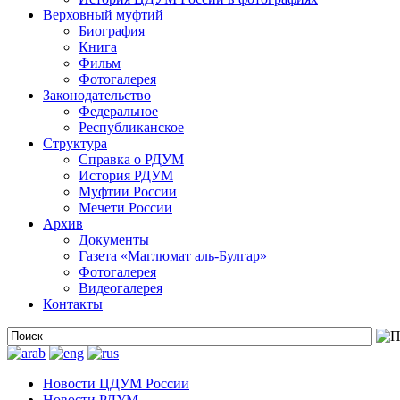
Верховный муфтий
Биография
Книга
Фильм
Фотогалерея
Законодательство
Федеральное
Республиканское
Структура
Справка о РДУМ
История РДУМ
Муфтии России
Мечети России
Архив
Документы
Газета «Маглюмат аль-Булгар»
Фотогалерея
Видеогалерея
Контакты
Новости ЦДУМ России
Новости РДУМ