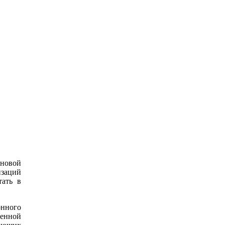
 новой
изаций
тать в
онного
менной