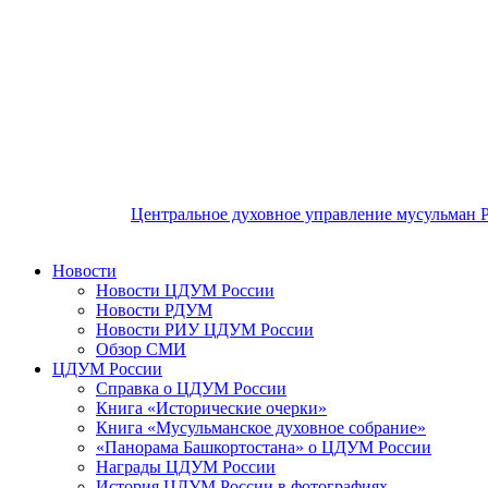
Центральное духовное управление мусульман 
Новости
Новости ЦДУМ России
Новости РДУМ
Новости РИУ ЦДУМ России
Обзор СМИ
ЦДУМ России
Справка о ЦДУМ России
Книга «Исторические очерки»
Книга «Мусульманское духовное собрание»
«Панорама Башкортостана» о ЦДУМ России
Награды ЦДУМ России
История ЦДУМ России в фотографиях