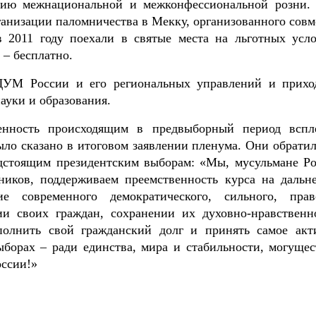
анию межнациональной и межконфессиональной розни.
анизации паломничества в Мекку, организованного совм
 2011 году поехали в святые места на льготных усло
 – бесплатно.
ЦДУМ России и его региональных управлений и прихо
ауки и образования.
енность происходящим в предвыборный период вспл
ыло сказано в итоговом заявлении пленума. Они обратил
едстоящим президентским выборам: «Мы, мусульмане Ро
ников, поддерживаем преемственность курса на дальн
е современного демократического, сильного, прав
чии своих граждан, сохранении их духовно-нравственн
полнить свой гражданский долг и принять самое акт
ыборах – ради единства, мира и стабильности, могущес
оссии!»