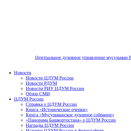
Центральное духовное управление мусульман 
Новости
Новости ЦДУМ России
Новости РДУМ
Новости РИУ ЦДУМ России
Обзор СМИ
ЦДУМ России
Справка о ЦДУМ России
Книга «Исторические очерки»
Книга «Мусульманское духовное собрание»
«Панорама Башкортостана» о ЦДУМ России
Награды ЦДУМ России
История ЦДУМ России в фотографиях