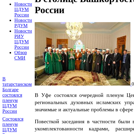
Новости
России
ЦДУМ
России
Новости
РДУМ
Новости
РИУ
ЦДУМ
России
Обзор
СМИ
В
0
татарстанском
Болгаре
В Уфе состоялся очередной пленум Цен
состоялся
пленум
региональных духовных исламских упр
ЦДУМ
значимые и актуальные проблемы в сфере
России
Состоялся
Повесткой заседания в частности были 
пленум
укомплектованности кадрами, расши
ЦДУМ