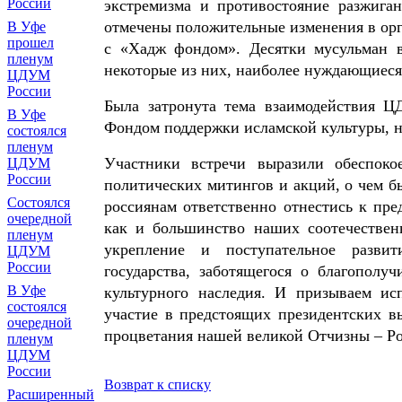
России
экстремизма и противостояние разжиг
отмечены положительные изменения в орг
В Уфе
прошел
с «Хадж фондом». Десятки мусульман в
пленум
некоторые из них, наиболее нуждающиеся
ЦДУМ
России
Была затронута тема взаимодействия 
В Уфе
Фондом поддержки исламской культуры, н
состоялся
пленум
Участники встречи выразили обеспоко
ЦДУМ
России
политических митингов и акций, о чем б
Состоялся
россиянам ответственно отнестись к пр
очередной
как и большинство наших соотечествен
пленум
укрепление и поступательное развити
ЦДУМ
России
государства, заботящегося о благополу
В Уфе
культурного наследия. И призываем ис
состоялся
участие в предстоящих президентских в
очередной
процветания нашей великой Отчизны – Р
пленум
ЦДУМ
России
Возврат к списку
Расширенный