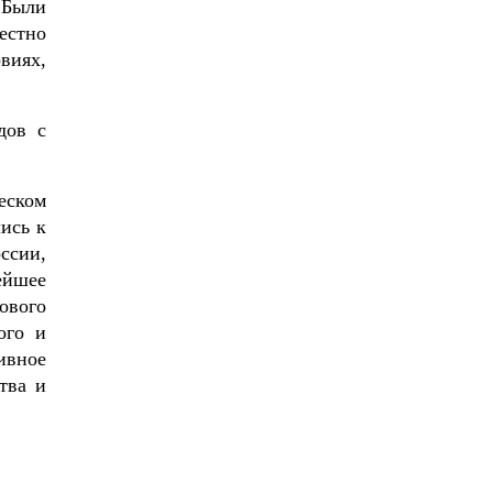
 Были
естно
виях,
дов с
еском
ись к
ссии,
ейшее
ового
ого и
ивное
тва и