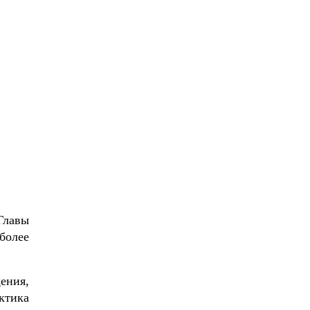
Главы
более
ения,
ктика