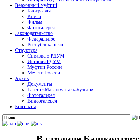
Верховный муфтий
Биография
Книга
Фильм
Фотогалерея
Законодательство
Федеральное
Республиканское
Структура
Справка о РДУМ
История РДУМ
Муфтии России
Мечети России
Архив
Документы
Газета «Маглюмат аль-Булгар»
Фотогалерея
Видеогалерея
Контакты
В столице Башкортос