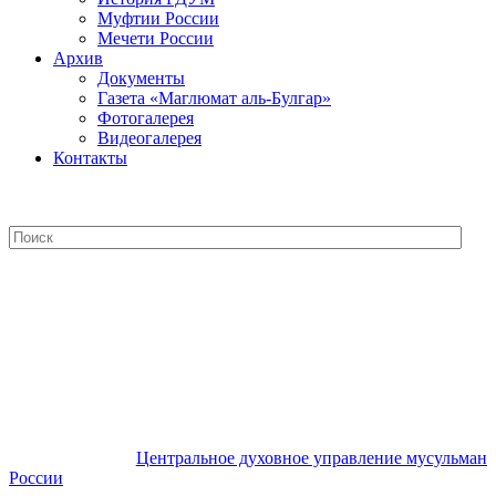
Муфтии России
Мечети России
Архив
Документы
Газета «Маглюмат аль-Булгар»
Фотогалерея
Видеогалерея
Контакты
Центральное духовное управление
мусульман России
Центральное духовное управление мусульман
России