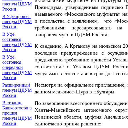
«Московский муфтият» из структуры Ц
пленум ЦДУМ
Президиума, утвержденным подписью 
России
называемого «Московского муфтията» на
В Уфе прошел
и посольства с заявлением, что «Мос
пленум ЦДУМ
России
требованиями переадресовывать на
В Уфе
направляемую в ЦДУМ России.
состоялся
пленум ЦДУМ
К сведению, А.Крганову на июльском 2
России
последнее предупреждение с осуждени
В Уфе
предъявлено требование привести Устав
состоялся
соответствие с Уставом ЦДУМ России
очередной
пленум ЦДУМ
мусульман в его составе в срок до 1 сентя
России
Несмотря на официальное приглашение,
Расширенный
пленум ЦДУМ
данном меджлисе-Шура в г.Булгары.
России
В столице
По завершении всестороннего обсуждени
Башкортостана
Ханты-Мансийского автономного округ
прошел
Пензинской области, муфтия Адельша
пленум ЦДУМ
России
единогласно принял решение: