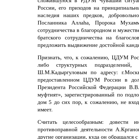
сложившуюся в РДУМ Чувашии ситуац
России, его приходов на принципиальн
наследия наших предков, добровольн
Посланника Аллаhа, Пророка Мухамм
сотрудничества в благородном и мужест
братского сотрудничества на благос
предложить выдвижение достойной канд
Признать, что, к сожалению, ЦДУМ Росс
либо структурных подразделений,
Ш.М.Кадыргуловым по адресу: г.Москв
предоставленном ЦДУМ России в долг
Президента Российской Федерации В.В
муфтият», зарегистрированный по подло
дом 5 до сих пор, к сожалению, не вх
имеет.
Считать целесообразным: довести
противоправной деятельности А.Кргано
другие организации, куда он обращался 