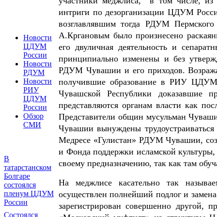
участники меджлиса, в том числе, из 
интриги по дезорганизации ЦДУМ России
возглавлявшим тогда РДУМ Пермского
А.Кргановым было произнесено раскаян
Новости
ЦДУМ
его двуличная деятельность и сепаратн
России
принципиально изменены и без утвер
Новости
РДУМ Чувашии и его приходов. Возраж
РДУМ
Новости
получившие образование в РИУ ЦДУМ 
РИУ
Чувашской Республики доказавшие пр
ЦДУМ
представляются органам власти как пос
России
Обзор
Представители общин мусульман Чуваши
СМИ
Чувашии вынуждены трудоустраиваться 
Медресе «Гулистан» РДУМ Чувашии, со
и Фонда поддержки исламской культуры, 
В
своему предназначению, так как там обуч
татарстанском
Болгаре
На меджлисе касательно так называе
состоялся
пленум ЦДУМ
осуществлен полнейший подлог и замена
России
зарегистрирован совершенно другой, п
Состоялся