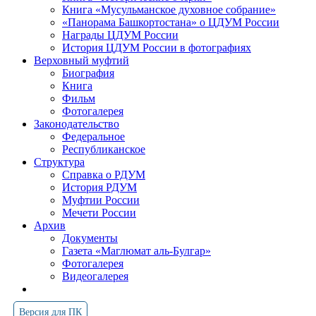
Книга «Мусульманское духовное собрание»
«Панорама Башкортостана» о ЦДУМ России
Награды ЦДУМ России
История ЦДУМ России в фотографиях
Верховный муфтий
Биография
Книга
Фильм
Фотогалерея
Законодательство
Федеральное
Республиканское
Структура
Справка о РДУМ
История РДУМ
Муфтии России
Мечети России
Архив
Документы
Газета «Маглюмат аль-Булгар»
Фотогалерея
Видеогалерея
Версия для ПК