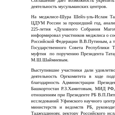
Соглашение дает возможность укрепить
деятельность мусульманских центров.
На меджлисе-Шура Шейх-уль-Ислам Тал
ЦДУМ России за прошедший год, анали
225-летия «Духовного Собрания Маг
информировал участников меджлиса о сос
Российской Федерации В.В.Путиным, а та
Государственного Совета Республики 
муфтия по поручению Президента Татар
М.Ш.Шаймиевым.
Выступившие участники дали удовлетво
деятельность Оргкомитета в ходе по
благодарность Администрации Президе
Башкортостан Р.З.Хамитовым, МИД РФ, 
отношениям при Президенте РБ В.П.Пятк
исследований Уфимского научного цент
министерств и ведомств РБ, руково
Таджуддинову, ректору Российского ис