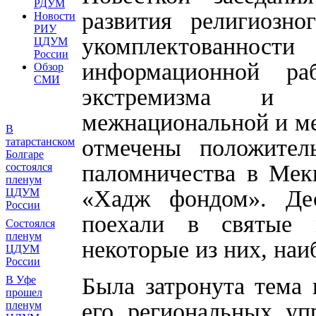
РДУМ
развития религиозно
Новости
РИУ
укомплектованно
ЦДУМ
России
информационной ра
Обзор
СМИ
экстремизма и п
межнациональной и м
В
отмечены положител
татарстанском
Болгаре
паломничества в Мекк
состоялся
пленум
«Хадж фондом». Де
ЦДУМ
России
поехали в святые 
Состоялся
пленум
некоторые из них, на
ЦДУМ
России
Была затронута тема
В Уфе
прошел
его региональных у
пленум