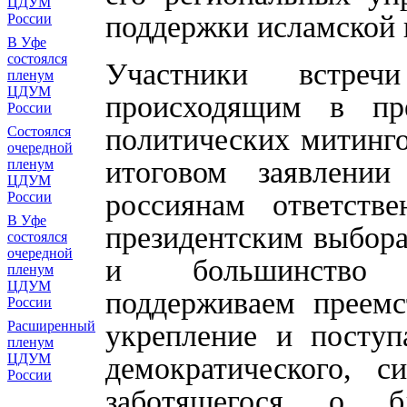
ЦДУМ
поддержки исламской к
России
В Уфе
состоялся
Участники встреч
пленум
ЦДУМ
происходящим в пр
России
политических митинго
Состоялся
очередной
итоговом заявлени
пленум
ЦДУМ
россиянам ответств
России
В Уфе
президентским выбора
состоялся
очередной
и большинство н
пленум
ЦДУМ
поддерживаем преемс
России
Расширенный
укрепление и поступ
пленум
ЦДУМ
демократического, си
России
заботящегося о б