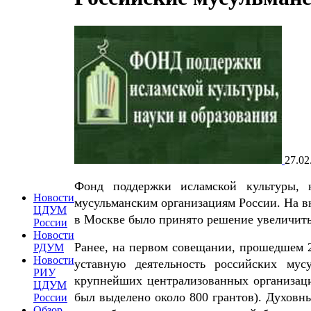
27.02
Фонд поддержки исламской культуры, 
Новости
мусульманским организациям России. На в
ЦДУМ
в Москве было принято решение увеличить 
России
Новости
Ранее, на первом совещании, прошедшем 2
РДУМ
Новости
уставную деятельность российских мус
РИУ
крупнейших централизованных организаций
ЦДУМ
был выделено около 800 грантов). Духов
России
Обзор