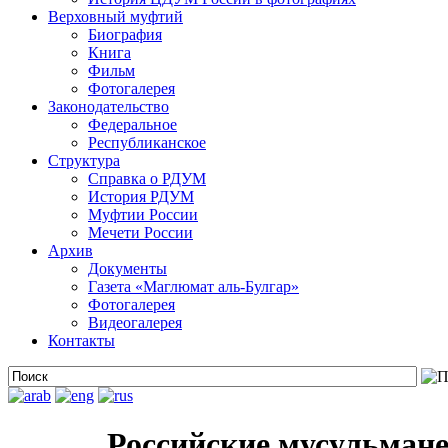
Верховный муфтий
Биография
Книга
Фильм
Фотогалерея
Законодательство
Федеральное
Республиканское
Структура
Справка о РДУМ
История РДУМ
Муфтии России
Мечети России
Архив
Документы
Газета «Маглюмат аль-Булгар»
Фотогалерея
Видеогалерея
Контакты
Российские мусульмане