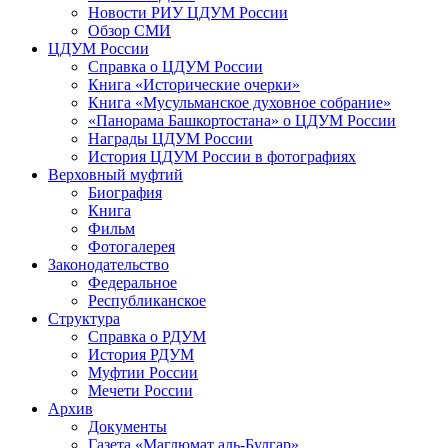
Новости РИУ ЦДУМ России
Обзор СМИ
ЦДУМ России
Справка о ЦДУМ России
Книга «Исторические очерки»
Книга «Мусульманское духовное собрание»
«Панорама Башкортостана» о ЦДУМ России
Награды ЦДУМ России
История ЦДУМ России в фотографиях
Верховный муфтий
Биография
Книга
Фильм
Фотогалерея
Законодательство
Федеральное
Республиканское
Структура
Справка о РДУМ
История РДУМ
Муфтии России
Мечети России
Архив
Документы
Газета «Маглюмат аль-Булгар»