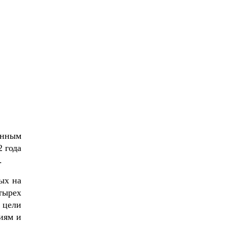
анным
 года
а.
ых на
тырех
 цели
иям и