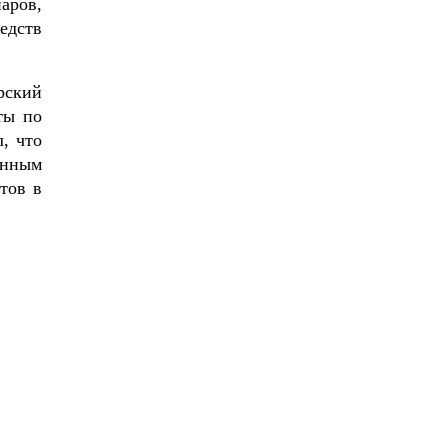
аров,
едств
рский
ты по
, что
онным
тов в