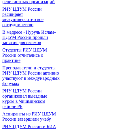
религиозных организаций
РИУ ЦДУМ России
расширяет
межуниверситетское
сотрудничество
В медресе «Нуруль Ислам»
ЦДУМ России прошли
занятия для имамов
Студенты РИУ ЦДУМ
России отчитались о
практике
Преподаватели и студенты
РИУ ЦДУМ России активно
участвуют в международных
форумах
РИУ ЦДУМ России
организовал выездные
курсы в Чишминском
районе РБ
Аспиранты из РИУ ЦДУМ
России завершили учебу
РИУ ЦДУМ России и БИА