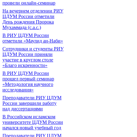
провели онлайн-семинар
На вечернем отделении РИУ
ЦДУМ России отметили
День рождения Пророка
Мухаммада (с.а.с.)
В РИУ ЦДУМ России
отметили «Маулид ан-Наби»
Сотрудники и студенты РИУ
ЦДУМ России приняли
участие в круглом столе
«Благо искренности»
В РИУ ЦДУМ России
прошел первый семинар
«Методология научного
исследования»
Преподаватели РИУ ЦДУМ
России завершили работу
над диссертациями
В Российском исламском
университете ЦДУМ России
начался новый учебный год
Преподаватели РИУ ЦДУМ