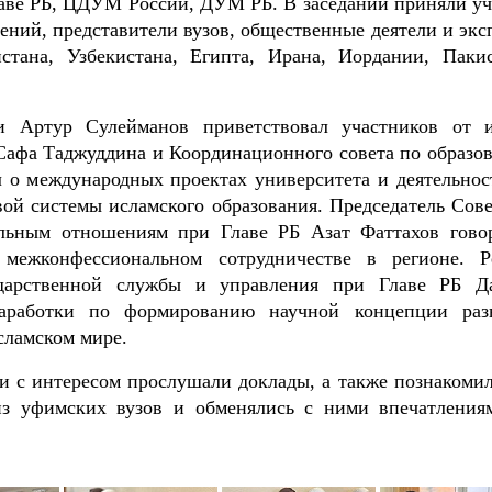
аве РБ, ЦДУМ России, ДУМ РБ. В заседании приняли уч
ений, представители вузов, общественные деятели и экс
стана, Узбекистана, Египта, Ирана, Иордании, Пакис
Артур Сулейманов приветствовал участников от 
Сафа Таджуддина и Координационного совета по образо
 о международных проектах университета и деятельнос
й системы исламского образования. Председатель Сове
альным отношениям при Главе РБ Азат Фаттахов гово
межконфессиональном сотрудничестве в регионе. Р
ударственной службы и управления при Главе РБ Д
наработки по формированию научной концепции раз
сламском мире.
 интересом прослушали доклады, а также познакомил
из уфимских вузов и обменялись с ними впечатления