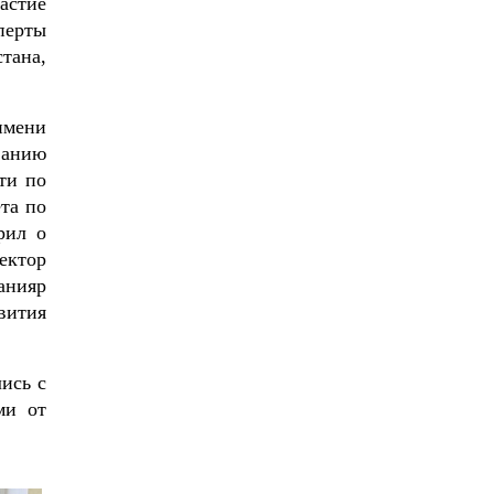
астие
перты
тана,
имени
ванию
ти по
та по
рил о
ектор
анияр
вития
ись с
ми от