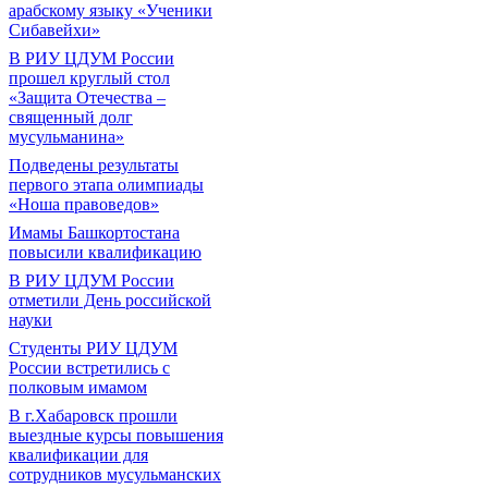
арабскому языку «Ученики
Сибавейхи»
В РИУ ЦДУМ России
прошел круглый стол
«Защита Отечества –
священный долг
мусульманина»
Подведены результаты
первого этапа олимпиады
«Ноша правоведов»
Имамы Башкортостана
повысили квалификацию
В РИУ ЦДУМ России
отметили День российской
науки
Студенты РИУ ЦДУМ
России встретились с
полковым имамом
В г.Хабаровск прошли
выездные курсы повышения
квалификации для
сотрудников мусульманских