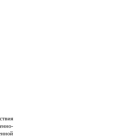
ствия
енно-
енной