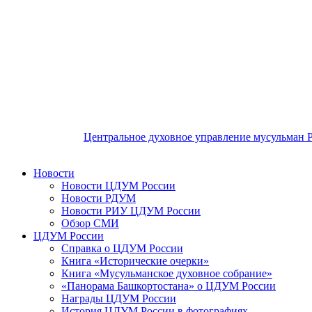
Центральное духовное управление мусульман 
Новости
Новости ЦДУМ России
Новости РДУМ
Новости РИУ ЦДУМ России
Обзор СМИ
ЦДУМ России
Справка о ЦДУМ России
Книга «Исторические очерки»
Книга «Мусульманское духовное собрание»
«Панорама Башкортостана» о ЦДУМ России
Награды ЦДУМ России
История ЦДУМ России в фотографиях