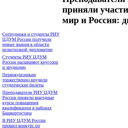
приняли участи
мир и Россия: 
Сотрудники и студенты РИУ
ЦДУМ России получили
новые знания в области
религиозной дипломатии
Студенты РИУ ЦДУМ
России расширяют кругозор
и эрудицию
Первокурсникам
торжественно вручили
студенческие билеты
Преподаватели РИУ ЦДУМ
России провели выездные
курсы повышения
квалификации в районах
Башкортостана
В РИУ ЦДУМ России
прошел конкурс по