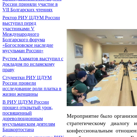
России приняли участие в
VII Болгарских чтениях
Ректор РИУ ЦДУМ России
выступил перед
участниками V
Международного
Болгарского форума
«Богословское наследие
мусульман России»
Рустем Азаматов выступил с
докладом по исламскому
праву
Студентки РИУ ЦДУМ
России провели
исследование роли платка в
жизни женщины
В РИУ ЦДУМ России
прошел открытый урок,
посвященный
Мероприятие было организо
дореволюционным
стратегическому диалогу 
мусульманским деятелям
Башкортостана
конфессиональным отношен