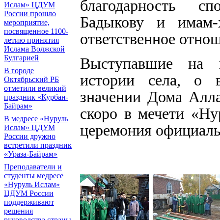
благодарность сп
Ислам» ЦДУМ
России прошло
Бадыкову и имам-
мероприятие,
посвященное 1100-
ответственное отнош
летию принятия
Ислама Волжской
Булгарией
Выступавшие на 
В городе
истории села, о 
Октябрьский РБ
отметили великий
значении Дома Алла
праздник «Курбан-
Байрам»
скоро в мечети «Ну
В медресе «Нуруль
церемония официаль
Ислам» ЦДУМ
России дружно
встретили праздник
«Ураза-Байрам»
Преподаватели и
студенты медресе
«Нуруль Ислам»
ЦДУМ России
поддерживают
решения
руководства страны