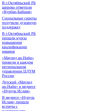
В г.Октябрьский РБ
широко отметили
«Курбан-Байрам»
Социальные сироты
получили духовную
поддержку
В г.Октябрьский РБ
прошли курсы
повышения
квалификации
имамов
«Маулид ан-Наби»
провели в каждом
региональном
управлении ЦДУМ
России
Детский «Маулид
ан-Наби» в медресе
«Нуруль Ислам»
В медресе «Нуруль
Ислам» прошла
встреча с
паломниками