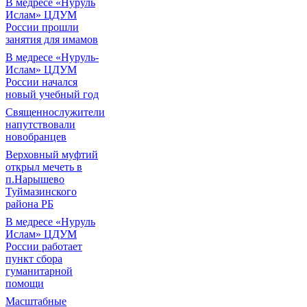
В медресе «Нуруль
Ислам» ЦДУМ
России прошли
занятия для имамов
В медресе «Нуруль-
Ислам» ЦДУМ
России начался
новый учебный год
Священнослужители
напутствовали
новобранцев
Верховный муфтий
открыл мечеть в
п.Нарышево
Туймазинского
района РБ
В медресе «Нуруль
Ислам» ЦДУМ
России работает
пункт сбора
гуманитарной
помощи
Масштабные