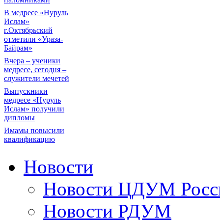
В медресе «Нуруль
Ислам»
г.Октябрьский
отметили «Ураза-
Байрам»
Вчера – ученики
медресе, сегодня –
служители мечетей
Выпускники
медресе «Нуруль
Ислам» получили
дипломы
Имамы повысили
квалификацию
Новости
Новости ЦДУМ Росс
Новости РДУМ