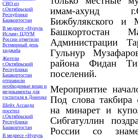
только местные му
СВО из
имам-ахунд г.О
г.Октябрьский
Республики
Бижбулякского и 
Башкортостан
В медресе «Нуруль
Башкортостан Ма
Ислам» ЦДУМ
России отметили
Администрации Тар
Всемирный день
Гульнур Музафаров
хиджаба
Жители
района Фидан Тим
г.Октябрьский
Республики
поселений.
Башкортостан
отправили
необходимые вещи и
Мероприятие начал
медикаменты для
Под слова такбира 
госпиталя в Донецке
Шейх Ассаиди
на минарет и купо
посетил
г.Октябрьский
Сибгатуллин позд
Республики
Башкортостан
России со знаме
В медресе «Нуруль