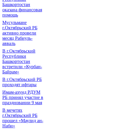
Башкортостан
оказана финансовая
помощь
Мусульмане
г.Октябрьский РБ
активно провели
месяц Рабиуль-
авваль
В г.Октябрьский
Республики
Башкортостан
встретили «Курбан-
Байрам»
В г.Октябрьский РБ
проходят ифтары
Имам-ахунд РДУМ
РБ принял участие в
праздновании 9 мая
В мечетях
г.Октябрьский РБ
прошел «Маулид ан-
Наби»