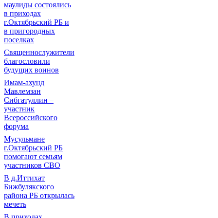
маулиды состоялись
в приходах
г.Октябрьский РБ и
в пригородных
поселках
Священнослужители
благословили
будущих воинов
Имам-ахунд
Мавлемзан
Сибгатуллин –
участник
Всероссийского
форума
Мусульмане
г.Октябрьский РБ
помогают семьям
участников СВО
В д.Иттихат
Бижбулякского
района РБ открылась
мечеть
В приходах