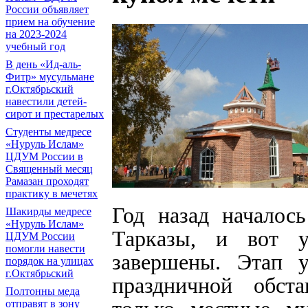
России объявляет
прием на обучение
на 2023-2024
учебный год
В день «Ид-аль-
Фитр» мусульмане
г.Октябрьский
навестили детей-
сирот и престарелых
Cтуденты медресе
«Нуруль Ислам»
ЦДУМ России в
Священный месяц
Рамазан проходят
практику в мечетях
Год назад началос
Шакирды медресе
«Нуруль Ислам»
Тарказы, и вот у
ЦДУМ России
помогли навести
завершены. Этап 
порядок на улицах
г.Октябрьский
праздничной обст
Полтонны меда
отправят в зону