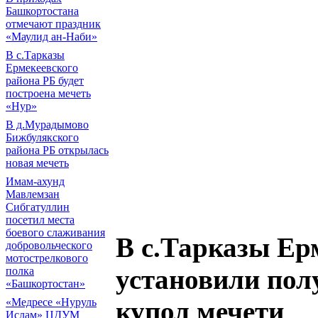
Башкортостана
отмечают праздник
«Маулид ан-Наби»
В с.Тарказы
Ермекеевского
района РБ будет
построена мечеть
«Нур»
В д.Мурадымово
Бижбулякского
района РБ открылась
новая мечеть
Имам-ахунд
Мавлемзан
Сибгатуллин
посетил места
боевого слаживания
В с.Тарказы Ер
добровольческого
мотострелкового
установили пол
полка
«Башкортостан»
«Медресе «Нуруль
купол мечети
Ислам» ЦДУМ