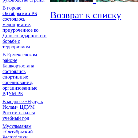
В городе
Возврат к списку
Октябрьский РБ
состоялось
мероприятие,
приуроченное ко
Дню солидарности в
борьбе с
терроризмом
В Ермекеевском
районе
Башкортостана
состоялись
спортивные
соревнования,
организованные
РДУМ РБ
В медресе «Нуруль
Ислам» ЦДУМ
России начался
учебный год
Мусульманам
г.Октябрьский
Республики