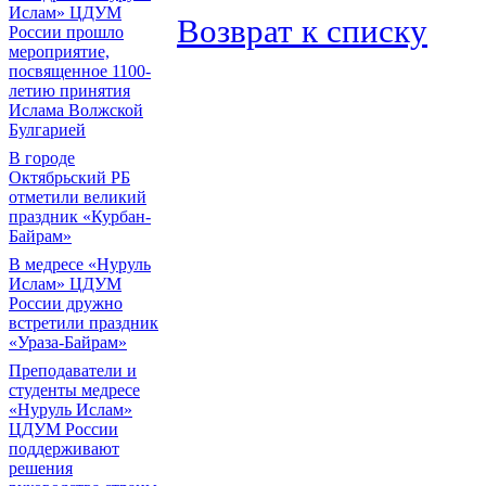
Ислам» ЦДУМ
Возврат к списку
России прошло
мероприятие,
посвященное 1100-
летию принятия
Ислама Волжской
Булгарией
В городе
Октябрьский РБ
отметили великий
праздник «Курбан-
Байрам»
В медресе «Нуруль
Ислам» ЦДУМ
России дружно
встретили праздник
«Ураза-Байрам»
Преподаватели и
студенты медресе
«Нуруль Ислам»
ЦДУМ России
поддерживают
решения