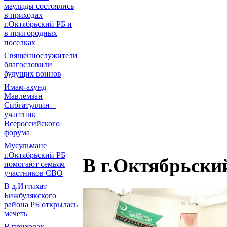
маулиды состоялись
в приходах
г.Октябрьский РБ и
в пригородных
поселках
Священнослужители
благословили
будущих воинов
Имам-ахунд
Мавлемзан
Сибгатуллин –
участник
Всероссийского
форума
Мусульмане
г.Октябрьский РБ
В г.Октябрьски
помогают семьям
участников СВО
В д.Иттихат
Бижбулякского
района РБ открылась
мечеть
В приходах