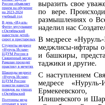
выразить свое уваж
России объявляет
прием на обучение
по вере. Происходит
на 2023-2024
учебный год
размышлениях о Все
В день «Ид-аль-
наделил нас Создате
Фитр» мусульмане
г.Октябрьский
навестили детей-
В медресе «Нуруль
сирот и престарелых
меджлисы-ифтары ор
Cтуденты медресе
«Нуруль Ислам»
и башкиры, предста
ЦДУМ России в
Священный месяц
таджики и другие.
Рамазан проходят
практику в мечетях
Шакирды медресе
С наступлением Свя
«Нуруль Ислам»
медресе «Нуруль-
ЦДУМ России
помогли навести
Ермекеевского, Т
порядок на улицах
г.Октябрьский
Илишевского и Шара
Полтонны меда
отправят в зону