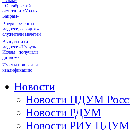
Ислам»
г.Октябрьский
отметили «Ураза-
Байрам»
Вчера – ученики
медресе, сегодня –
служители мечетей
Выпускники
медресе «Нуруль
Ислам» получили
дипломы
Имамы повысили
квалификацию
Новости
Новости ЦДУМ Росс
Новости РДУМ
Новости РИУ ЦДУМ 