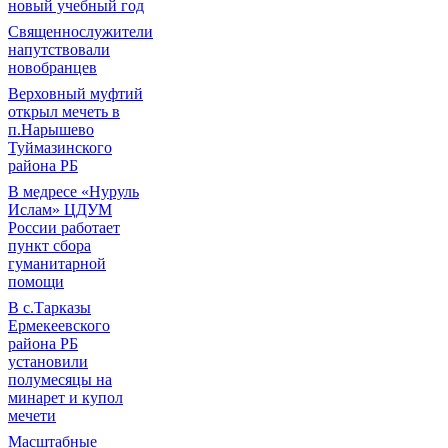
новый учебный год
Священнослужители
напутствовали
новобранцев
Верховный муфтий
открыл мечеть в
п.Нарышево
Туймазинского
района РБ
В медресе «Нуруль
Ислам» ЦДУМ
России работает
пункт сбора
гуманитарной
помощи
В с.Тарказы
Ермекеевского
района РБ
установили
полумесяцы на
минарет и купол
мечети
Масштабные