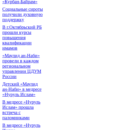
«Курбан-Байрам»
Социальные сироты
получили духовную
поддержку
В г.Октябрьский РБ
прошли курсы
повышения
квалификации
имамов
«Маулид ан-Наби»
провели в каждом
региональном
управлении ЦДУМ
России
Детский «Маулид
ан-Наби» в медресе
«Нуруль Ислам»
В медресе «Нуруль
Ислам» прошла
встреча с
паломниками
В медресе «Нуруль