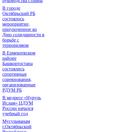
руководства страны
В городе
Октябрьский РБ
состоялось
мероприятие,
приуроченное ко
Дню солидарности в
борьбе с
терроризмом
В Ермекеевском
районе
Башкортостана
состоялись
спортивные
соревнования,
организованные
РДУМ РБ
В медресе «Нуруль
Ислам» ЦДУМ
России начался
учебный год
Мусульманам
г.Октябрьский
Республики