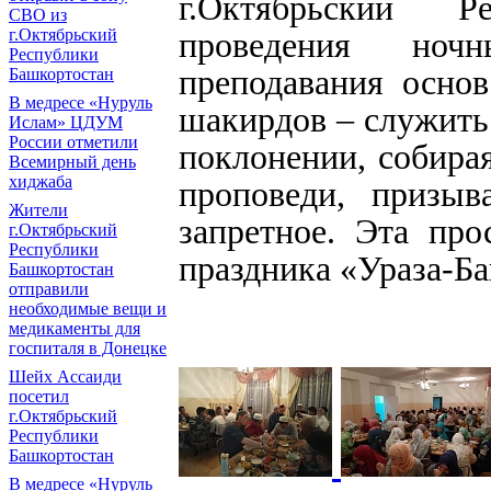
г.Октябрьский Р
СВО из
г.Октябрьский
проведения ноч
Республики
преподавания основ
Башкортостан
В медресе «Нуруль
шакирдов – служить
Ислам» ЦДУМ
России отметили
поклонении, собира
Всемирный день
хиджаба
проповеди, призыв
Жители
запретное. Эта про
г.Октябрьский
Республики
праздника «Ураза-Ба
Башкортостан
отправили
необходимые вещи и
медикаменты для
госпиталя в Донецке
Шейх Ассаиди
посетил
г.Октябрьский
Республики
Башкортостан
В медресе «Нуруль