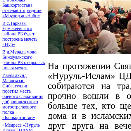
Башкортостана
отмечают праздник
«Маулид ан-Наби»
В с.Тарказы
Ермекеевского
района РБ будет
построена мечеть
«Нур»
В д.Мурадымово
Бижбулякского
района РБ открылась
На протяжении Свящ
новая мечеть
«Нуруль-Ислам» ЦД
Имам-ахунд
Мавлемзан
собираются на тр
Сибгатуллин
посетил места
прочно вошли в о
боевого слаживания
добровольческого
больше тех, кто ще
мотострелкового
полка
дома и в исламски
«Башкортостан»
друг друга на вече
«Медресе «Нуруль
Ислам» ЦДУМ