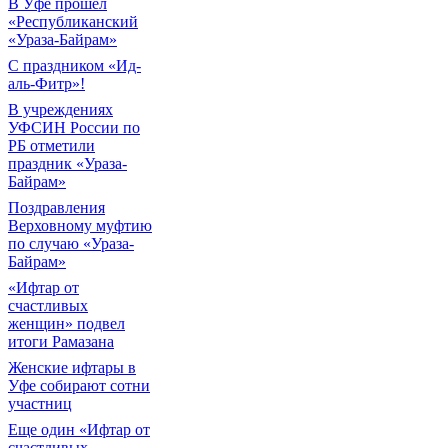
В Уфе прошел
«Республиканский
«Ураза-Байрам»
С праздником «Ид-
аль-Фитр»!
В учреждениях
УФСИН России по
РБ отметили
праздник «Ураза-
Байрам»
Поздравления
Верховному муфтию
по случаю «Ураза-
Байрам»
«Ифтар от
счастливых
женщин» подвел
итоги Рамазана
Женские ифтары в
Уфе собирают сотни
участниц
Еще один «Ифтар от
счастливых