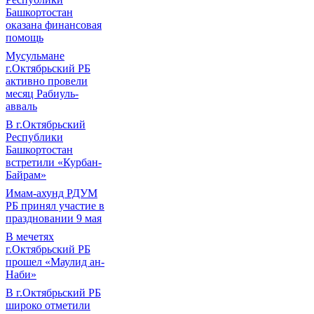
Башкортостан
оказана финансовая
помощь
Мусульмане
г.Октябрьский РБ
активно провели
месяц Рабиуль-
авваль
В г.Октябрьский
Республики
Башкортостан
встретили «Курбан-
Байрам»
Имам-ахунд РДУМ
РБ принял участие в
праздновании 9 мая
В мечетях
г.Октябрьский РБ
прошел «Маулид ан-
Наби»
В г.Октябрьский РБ
широко отметили