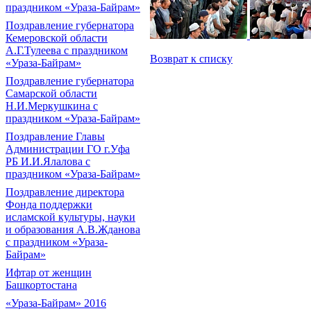
праздником «Ураза-Байрам»
Поздравление губернатора
Кемеровской области
А.Г.Тулеева с праздником
Возврат к списку
«Ураза-Байрам»
Поздравление губернатора
Самарской области
Н.И.Меркушкина с
праздником «Ураза-Байрам»
Поздравление Главы
Администрации ГО г.Уфа
РБ И.И.Ялалова с
праздником «Ураза-Байрам»
Поздравление директора
Фонда поддержки
исламской культуры, науки
и образования А.В.Жданова
с праздником «Ураза-
Байрам»
Ифтар от женщин
Башкортостана
«Ураза-Байрам» 2016