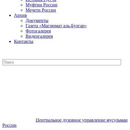
Муфтии России
Мечети России
Архив
Документы
Газета «Маглюмат аль-Булгар»
Фотогалерея
Видеогалерея
Контакты
Центральное духовное управление
мусульман России
Центральное духовное управление мусульман
России