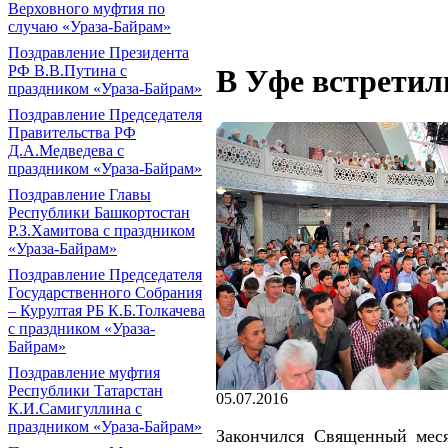
Верховного муфтия по
случаю «Ураза-Байрам»
Поздравление Президента
РФ В.В.Путина с
В Уфе встретил
праздником «Ураза-Байрам»
Поздравление Председателя
Правительства РФ
Д.А.Медведева с
праздником «Ураза-Байрам»
Поздравление Главы
Республики Башкортостан
Р.З.Хамитова с праздником
«Ураза-Байрам»
Поздравление Председателя
Государственного Собрания
– Курултая РБ К.Б.Толкачева
с праздником «Ураза-
Байрам»
Поздравление муфтия
Республики Татарстан
05.07.2016
К.И.Самигуллина с
праздником «Ураза-Байрам»
Закончился Священный меся