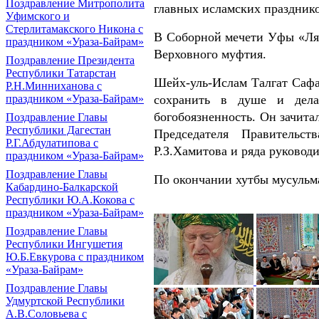
Поздравление Митрополита
главных исламских праздник
Уфимского и
Стерлитамакского Никона с
В Соборной мечети Уфы «Ля
праздником «Ураза-Байрам»
Верховного муфтия.
Поздравление Президента
Республики Татарстан
Шейх-уль-Ислам Талгат Сафа
Р.Н.Минниханова с
сохранить в душе и дела
праздником «Ураза-Байрам»
богобоязненность. Он зачит
Поздравление Главы
Республики Дагестан
Председателя Правительс
Р.Г.Абдулатипова с
Р.З.Хамитова и ряда руковод
праздником «Ураза-Байрам»
Поздравление Главы
По окончании хутбы мусульм
Кабардино-Балкарской
Республики Ю.А.Кокова с
праздником «Ураза-Байрам»
Поздравление Главы
Республики Ингушетия
Ю.Б.Евкурова с праздником
«Ураза-Байрам»
Поздравление Главы
Удмуртской Республики
А.В.Соловьева с