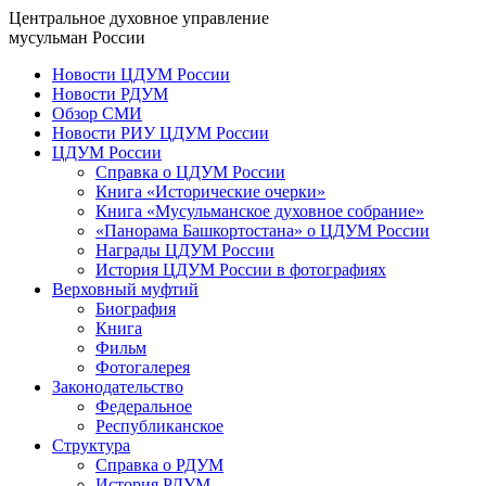
Центральное духовное управление
мусульман России
Новости ЦДУМ России
Новости РДУМ
Обзор СМИ
Новости РИУ ЦДУМ России
ЦДУМ России
Справка о ЦДУМ России
Книга «Исторические очерки»
Книга «Мусульманское духовное собрание»
«Панорама Башкортостана» о ЦДУМ России
Награды ЦДУМ России
История ЦДУМ России в фотографиях
Верховный муфтий
Биография
Книга
Фильм
Фотогалерея
Законодательство
Федеральное
Республиканское
Структура
Справка о РДУМ
История РДУМ