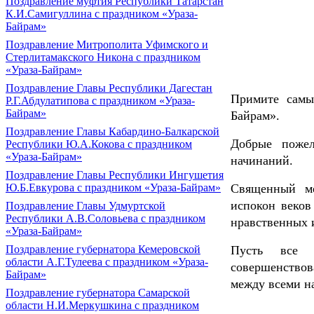
Поздравление муфтия Республики Татарстан
К.И.Самигуллина с праздником «Ураза-
Байрам»
Поздравление Митрополита Уфимского и
Стерлитамакского Никона с праздником
«Ураза-Байрам»
Поздравление Главы Республики Дагестан
Примите самы
Р.Г.Абдулатипова с праздником «Ураза-
Байрам»
Байрам».
Поздравление Главы Кабардино-Балкарской
Добрые пожел
Республики Ю.А.Кокова с праздником
«Ураза-Байрам»
начинаний.
Поздравление Главы Республики Ингушетия
Ю.Б.Евкурова с праздником «Ураза-Байрам»
Священный ме
испокон веков
Поздравление Главы Удмуртской
Республики А.В.Соловьева с праздником
нравственных 
«Ураза-Байрам»
Поздравление губернатора Кемеровской
Пусть все 
области А.Г.Тулеева с праздником «Ураза-
совершенство
Байрам»
между всеми н
Поздравление губернатора Самарской
области Н.И.Меркушкина с праздником