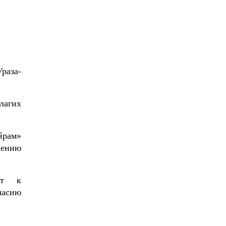
раза-
лагих
йрам»
лению
ут к
ласию