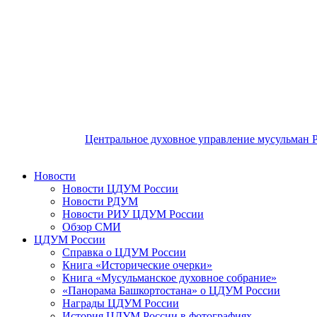
Центральное духовное управление мусульман 
Новости
Новости ЦДУМ России
Новости РДУМ
Новости РИУ ЦДУМ России
Обзор СМИ
ЦДУМ России
Справка о ЦДУМ России
Книга «Исторические очерки»
Книга «Мусульманское духовное собрание»
«Панорама Башкортостана» о ЦДУМ России
Награды ЦДУМ России
История ЦДУМ России в фотографиях