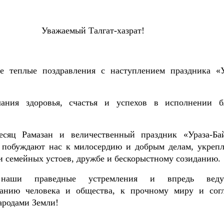
Уважаемый Талгат-хазрат!
е теплые поздравления с наступлением праздника «У
ания здоровья, счастья и успехов в исполнении б
сяц Рамазан и величественный праздник «Ураза-Ба
 побуждают нас к милосердию и добрым делам, укреп
и семейных устоев, дружбе и бескорыстному созиданию.
наши праведные устремления и впредь вед
ванию человека и общества, к прочному миру и сог
ародами Земли!