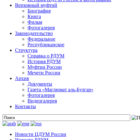
Верховный муфтий
Биография
Книга
Фильм
Фотогалерея
Законодательство
Федеральное
Республиканское
Структура
Справка о РДУМ
История РДУМ
Муфтии России
Мечети России
Архив
Документы
Газета «Маглюмат аль-Булгар»
Фотогалерея
Видеогалерея
Контакты
Новости ЦДУМ России
Новости РДУМ