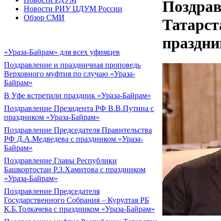
Поздрав
Новости РИУ ЦДУМ России
Обзор СМИ
Татарст
праздни
«Ураза-Байрам» для всех уфимцев
Поздравление и праздничная проповедь
Верховного муфтия по случаю «Ураза-
Байрам»
В Уфе встретили праздник «Ураза-Байрам»
Поздравление Президента РФ В.В.Путина с
праздником «Ураза-Байрам»
Поздравление Председателя Правительства
РФ Д.А.Медведева с праздником «Ураза-
Байрам»
Поздравление Главы Республики
Башкортостан Р.З.Хамитова с праздником
«Ураза-Байрам»
Поздравление Председателя
Государственного Собрания – Курултая РБ
К.Б.Толкачева с праздником «Ураза-Байрам»