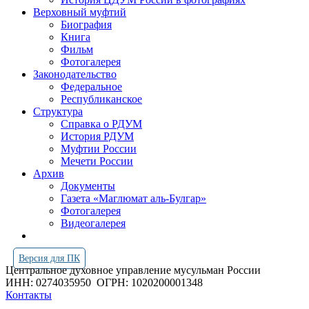
Верховный муфтий
Биография
Книга
Фильм
Фотогалерея
Законодательство
Федеральное
Республиканское
Структура
Справка о РДУМ
История РДУМ
Муфтии России
Мечети России
Архив
Документы
Газета «Маглюмат аль-Булгар»
Фотогалерея
Видеогалерея
Версия для ПК
Центральное духовное управление мусульман России
ИНН: 0274035950
ОГРН: 1020200001348
Контакты