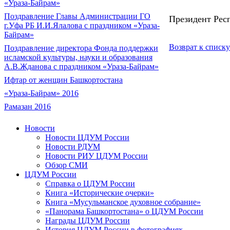
«Ураза-Байрам»
Поздравление Главы Администрации ГО
Президент Рес
г.Уфа РБ И.И.Ялалова с праздником «Ураза-
Байрам»
Возврат к списку
Поздравление директора Фонда поддержки
исламской культуры, науки и образования
А.В.Жданова с праздником «Ураза-Байрам»
Ифтар от женщин Башкортостана
«Ураза-Байрам» 2016
Рамазан 2016
Новости
Новости ЦДУМ России
Новости РДУМ
Новости РИУ ЦДУМ России
Обзор СМИ
ЦДУМ России
Справка о ЦДУМ России
Книга «Исторические очерки»
Книга «Мусульманское духовное собрание»
«Панорама Башкортостана» о ЦДУМ России
Награды ЦДУМ России
История ЦДУМ России в фотографиях