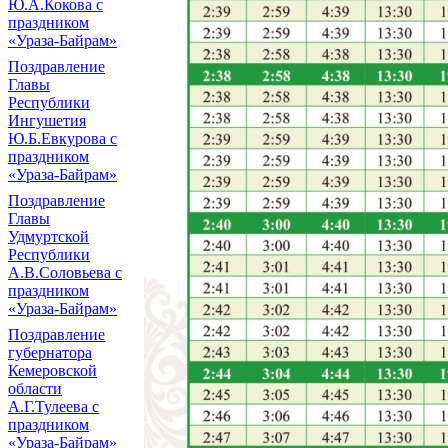
Ю.А.Кокова с
праздником
«Ураза-Байрам»
Поздравление
Главы
Республики
Ингушетия
Ю.Б.Евкурова с
праздником
«Ураза-Байрам»
Поздравление
Главы
Удмуртской
Республики
А.В.Соловьева с
праздником
«Ураза-Байрам»
Поздравление
губернатора
Кемеровской
области
А.Г.Тулеева с
праздником
«Ураза-Байрам»