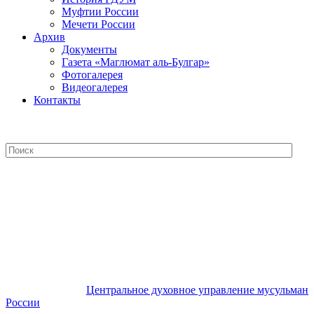
Муфтии России
Мечети России
Архив
Документы
Газета «Маглюмат аль-Булгар»
Фотогалерея
Видеогалерея
Контакты
Центральное духовное управление
мусульман России
Центральное духовное управление мусульман
России