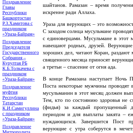
Поздравление
шайтанов. Рамазан – время получени
Главы
искренне ради Аллаха.
Республики
Башкортостан
Р.З.Хамитова с
Ураза для верующих – это возможност
праздником
С заходом солнца мусульмане проводят
«Ураза-Байрам»
с единоверцами. Мусульмане в этот м
Поздравление
навещают родных, друзей. Верующие 
Председателя
хороших дел, читают Коран, раздают
Государственного
Собрания –
священного месяца приносят верующим
Курултая РБ
а третьи – спасение от огня ада.
К.Б.Толкачева с
праздником
В конце Рамазана наступает Ночь П
«Ураза-Байрам»
Поста некоторые мужчины проводят в
Поздравление
муфтия
мусульманин в этот месяц должен вып
Республики
Тем, кто по состоянию здоровья не 
Татарстан
(фидья) за каждый пропущенный де
К.И.Самигуллина
с праздником
периодом и для выплаты закята – еж
«Ураза-Байрам»
нуждающихся. Завершится Пост пр
Поздравление
верующие с утра соберутся в мечет
Митрополита