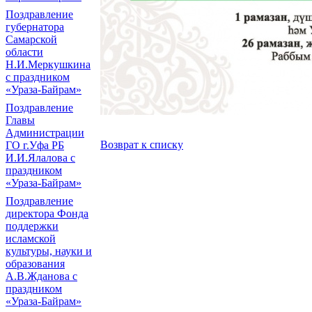
Поздравление
губернатора
Самарской
области
Н.И.Меркушкина
с праздником
«Ураза-Байрам»
Поздравление
Главы
Администрации
Возврат к списку
ГО г.Уфа РБ
И.И.Ялалова с
праздником
«Ураза-Байрам»
Поздравление
директора Фонда
поддержки
исламской
культуры, науки и
образования
А.В.Жданова с
праздником
«Ураза-Байрам»