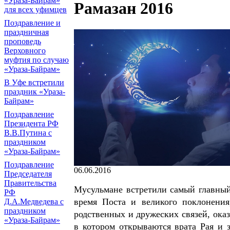
«Ураза-Байрам»
Рамазан 2016
для всех уфимцев
Поздравление и
праздничная
проповедь
Верховного
муфтия по случаю
«Ураза-Байрам»
В Уфе встретили
праздник «Ураза-
Байрам»
Поздравление
Президента РФ
В.В.Путина с
праздником
«Ураза-Байрам»
Поздравление
06.06.2016
Председателя
Правительства
Мусульмане встретили самый главный
РФ
время Поста и великого поклонения
Д.А.Медведева с
праздником
родственных и дружеских связей, ока
«Ураза-Байрам»
в котором открываются врата Рая и 