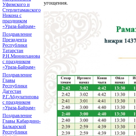
угощения.
Уфимского и
Стерлитамакского
Никона с
праздником
«Ураза-Байрам»
Поздравление
Президента
Республики
Татарстан
Р.Н.Минниханова
с праздником
«Ураза-Байрам»
Поздравление
Главы
Республики
Дагестан
Р.Г.Абдулатипова
с праздником
«Ураза-Байрам»
Поздравление
Главы Кабардино-
Балкарской
Республики