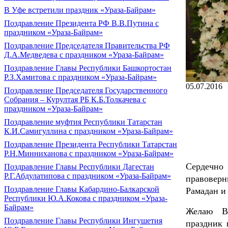
В Уфе встретили праздник «Ураза-Байрам»
Поздравление Президента РФ В.В.Путина с
праздником «Ураза-Байрам»
Поздравление Председателя Правительства РФ
Д.А.Медведева с праздником «Ураза-Байрам»
Поздравление Главы Республики Башкортостан
Р.З.Хамитова с праздником «Ураза-Байрам»
05.07.2016
Поздравление Председателя Государственного
Собрания – Курултая РБ К.Б.Толкачева с
праздником «Ураза-Байрам»
Поздравление муфтия Республики Татарстан
К.И.Самигуллина с праздником «Ураза-Байрам»
Поздравление Президента Республики Татарстан
Р.Н.Минниханова с праздником «Ураза-Байрам»
Сердечно
Поздравление Главы Республики Дагестан
Р.Г.Абдулатипова с праздником «Ураза-Байрам»
правоверн
Поздравление Главы Кабардино-Балкарской
Рамадан и
Республики Ю.А.Кокова с праздником «Ураза-
Байрам»
Желаю Ва
Поздравление Главы Республики Ингушетия
праздник 