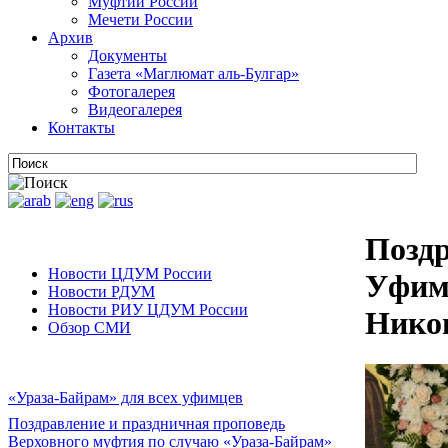
Муфтии России
Мечети России
Архив
Документы
Газета «Маглюмат аль-Булгар»
Фотогалерея
Видеогалерея
Контакты
Позд
Новости ЦДУМ России
Уфим
Новости РДУМ
Новости РИУ ЦДУМ России
Никон
Обзор СМИ
«Ураза-Байрам» для всех уфимцев
Поздравление и праздничная проповедь
Верховного муфтия по случаю «Ураза-Байрам»