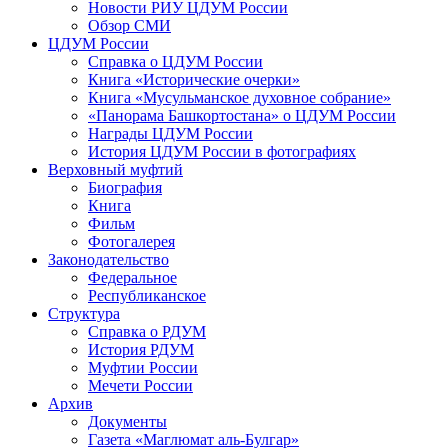
Новости РИУ ЦДУМ России
Обзор СМИ
ЦДУМ России
Справка о ЦДУМ России
Книга «Исторические очерки»
Книга «Мусульманское духовное собрание»
«Панорама Башкортостана» о ЦДУМ России
Награды ЦДУМ России
История ЦДУМ России в фотографиях
Верховный муфтий
Биография
Книга
Фильм
Фотогалерея
Законодательство
Федеральное
Республиканское
Структура
Справка о РДУМ
История РДУМ
Муфтии России
Мечети России
Архив
Документы
Газета «Маглюмат аль-Булгар»