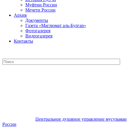
Муфтии России
Мечети России
Архив
Документы
Газета «Маглюмат аль-Булгар»
Фотогалерея
Видеогалерея
Контакты
Центральное духовное управление
мусульман России
Центральное духовное управление мусульман
России