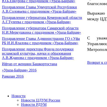
Ю.Б.Евкурова с праздником «Ураза-Байрам»
благослов
Поздравление Главы Удмуртской Республики
А.В.Соловьева с праздником «Ураза-Байрам»
Выражаю 
Поздравление губернатора Кемеровской области
между ЦД
А.Г.Тулеева с праздником «Ураза-Байрам»
Поздравление губернатора Самарской области
Н.И.Меркушкина с праздником «Ураза-Байрам»
С уваже
Поздравление Главы Администрации ГО г.Уфа
РБ И.И.Ялалова с праздником «Ураза-Байрам»
Управляю
Митропол
Поздравление директора Фонда поддержки
исламской культуры, науки и образования
А.В.Жданова с праздником «Ураза-Байрам»
Возврат к с
Ифтар от женщин Башкортостана
«Ураза-Байрам» 2016
Рамазан 2016
Новости
Новости ЦДУМ России
Новости РДУМ