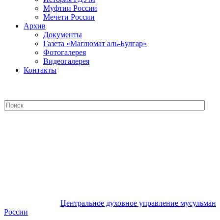
Муфтии России
Мечети России
Архив
Документы
Газета «Маглюмат аль-Булгар»
Фотогалерея
Видеогалерея
Контакты
Центральное духовное управление
мусульман России
Центральное духовное управление мусульман
России