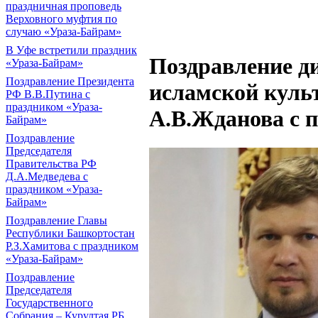
праздничная проповедь
Верховного муфтия по
случаю «Ураза-Байрам»
В Уфе встретили праздник
Поздравление д
«Ураза-Байрам»
Поздравление Президента
исламской культ
РФ В.В.Путина с
праздником «Ураза-
А.В.Жданова с 
Байрам»
Поздравление
Председателя
Правительства РФ
Д.А.Медведева с
праздником «Ураза-
Байрам»
Поздравление Главы
Республики Башкортостан
Р.З.Хамитова с праздником
«Ураза-Байрам»
Поздравление
Председателя
Государственного
Собрания – Курултая РБ