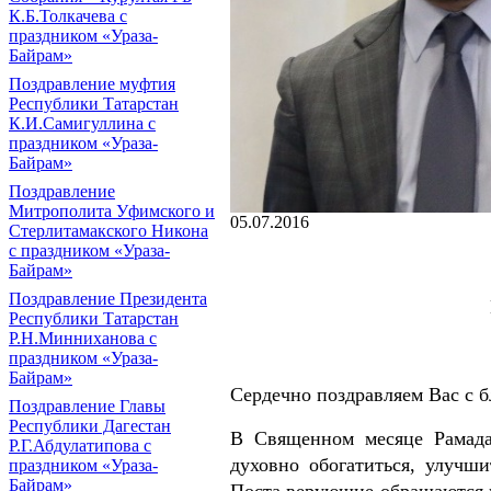
К.Б.Толкачева с
праздником «Ураза-
Байрам»
Поздравление муфтия
Республики Татарстан
К.И.Самигуллина с
праздником «Ураза-
Байрам»
Поздравление
Митрополита Уфимского и
05.07.2016
Стерлитамакского Никона
с праздником «Ураза-
Байрам»
Поздравление Президента
Республики Татарстан
Р.Н.Минниханова с
праздником «Ураза-
Байрам»
Сердечно поздравляем Вас с 
Поздравление Главы
Республики Дагестан
В Священном месяце Рамада
Р.Г.Абдулатипова с
духовно обогатиться, улучши
праздником «Ураза-
Байрам»