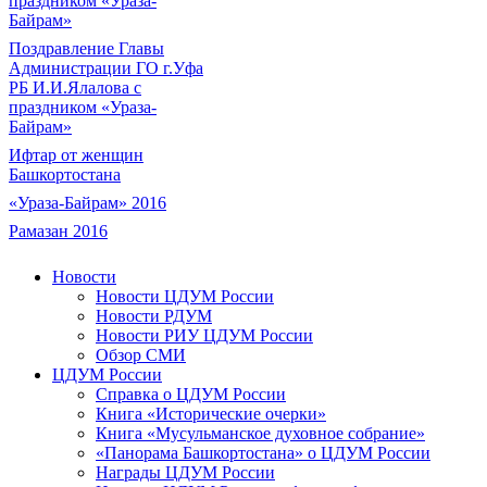
праздником «Ураза-
Байрам»
Поздравление Главы
Администрации ГО г.Уфа
РБ И.И.Ялалова с
праздником «Ураза-
Байрам»
Ифтар от женщин
Башкортостана
«Ураза-Байрам» 2016
Рамазан 2016
Новости
Новости ЦДУМ России
Новости РДУМ
Новости РИУ ЦДУМ России
Обзор СМИ
ЦДУМ России
Справка о ЦДУМ России
Книга «Исторические очерки»
Книга «Мусульманское духовное собрание»
«Панорама Башкортостана» о ЦДУМ России
Награды ЦДУМ России