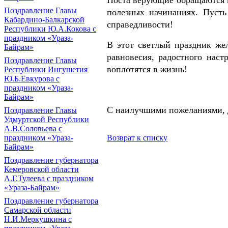
Поста верующие обращаются к
Поздравление Главы
полезных начинаниях. Пусть
Кабардино-Балкарской
справедливости!
Республики Ю.А.Кокова с
праздником «Ураза-
В этот светлый праздник же
Байрам»
равновесия, радостного наст
Поздравление Главы
воплотятся в жизнь!
Республики Ингушетия
Ю.Б.Евкурова с
праздником «Ураза-
Байрам»
С наилучшими пожеланиями, 
Поздравление Главы
Удмуртской Республики
А.В.Соловьева с
праздником «Ураза-
Возврат к списку
Байрам»
Поздравление губернатора
Кемеровской области
А.Г.Тулеева с праздником
«Ураза-Байрам»
Поздравление губернатора
Самарской области
Н.И.Меркушкина с