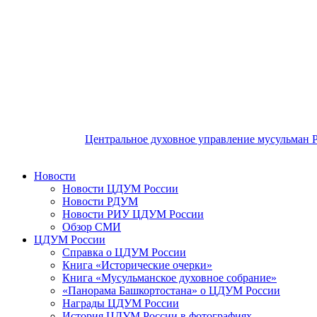
Центральное духовное управление мусульман 
Новости
Новости ЦДУМ России
Новости РДУМ
Новости РИУ ЦДУМ России
Обзор СМИ
ЦДУМ России
Справка о ЦДУМ России
Книга «Исторические очерки»
Книга «Мусульманское духовное собрание»
«Панорама Башкортостана» о ЦДУМ России
Награды ЦДУМ России
История ЦДУМ России в фотографиях