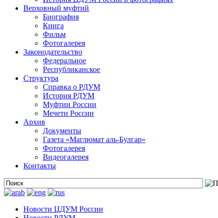
Верховный муфтий
Биография
Книга
Фильм
Фотогалерея
Законодательство
Федеральное
Республиканское
Структура
Справка о РДУМ
История РДУМ
Муфтии России
Мечети России
Архив
Документы
Газета «Маглюмат аль-Булгар»
Фотогалерея
Видеогалерея
Контакты
Новости ЦДУМ России
Новости РДУМ