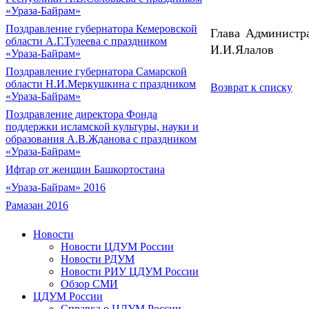
«Ураза-Байрам»
Поздравление губернатора Кемеровской
Глава Администра
области А.Г.Тулеева с праздником
И.И.Ялалов
«Ураза-Байрам»
Поздравление губернатора Самарской
области Н.И.Меркушкина с праздником
Возврат к списку
«Ураза-Байрам»
Поздравление директора Фонда
поддержки исламской культуры, науки и
образования А.В.Жданова с праздником
«Ураза-Байрам»
Ифтар от женщин Башкортостана
«Ураза-Байрам» 2016
Рамазан 2016
Новости
Новости ЦДУМ России
Новости РДУМ
Новости РИУ ЦДУМ России
Обзор СМИ
ЦДУМ России
Справка о ЦДУМ России