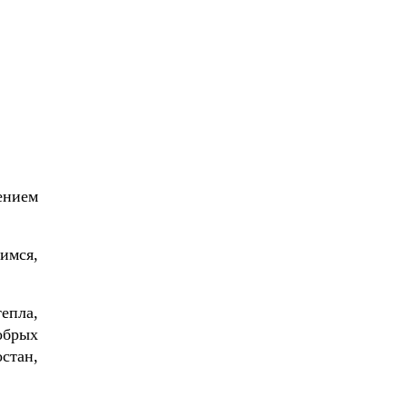
ением
имся,
епла,
обрых
стан,