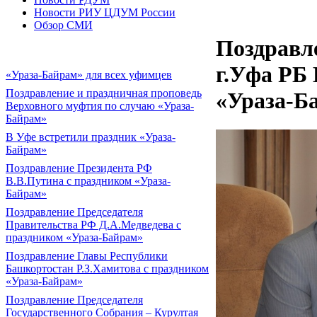
Новости РИУ ЦДУМ России
Обзор СМИ
Поздравл
г.Уфа РБ
«Ураза-Байрам» для всех уфимцев
Поздравление и праздничная проповедь
«Ураза-Б
Верховного муфтия по случаю «Ураза-
Байрам»
В Уфе встретили праздник «Ураза-
Байрам»
Поздравление Президента РФ
В.В.Путина с праздником «Ураза-
Байрам»
Поздравление Председателя
Правительства РФ Д.А.Медведева с
праздником «Ураза-Байрам»
Поздравление Главы Республики
Башкортостан Р.З.Хамитова с праздником
«Ураза-Байрам»
Поздравление Председателя
Государственного Собрания – Курултая