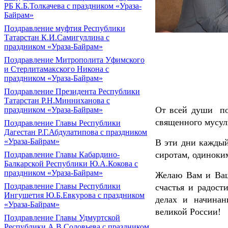
РБ К.Б.Толкачева с праздником «Ураза-
Байрам»
Поздравление муфтия Республики
Татарстан К.И.Самигуллина с
праздником «Ураза-Байрам»
Поздравление Митрополита Уфимского
и Стерлитамакского Никона с
праздником «Ураза-Байрам»
Поздравление Президента Республики
Татарстан Р.Н.Минниханова с
От всей души по
праздником «Ураза-Байрам»
священного мусул
Поздравление Главы Республики
Дагестан Р.Г.Абдулатипова с праздником
«Ураза-Байрам»
В эти дни кажды
сиротам, одиноки
Поздравление Главы Кабардино-
Балкарской Республики Ю.А.Кокова с
праздником «Ураза-Байрам»
Желаю Вам и Ваш
Поздравление Главы Республики
счастья и радост
Ингушетия Ю.Б.Евкурова с праздником
делах и начинан
«Ураза-Байрам»
великой России!
Поздравление Главы Удмуртской
Республики А.В.Соловьева с праздником