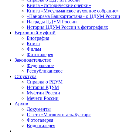
Книга «Исторические очерки»
Книга «Мусульманское духовное собрание»
«Панорама Башкортостана» о ЦДУМ России
Награды ЦДУМ России
История ЦДУМ России в фотографиях
Верховный муфтий
Биография
Книга
Фильм
Фотогалерея
Законодательство
Федеральное
Республиканское
Структура
Справка о РДУМ
История РДУМ
Муфтии России
Мечети России
Архив
Документы
Газета «Маглюмат аль-Булгар»
Фотогалерея
Видеогалерея