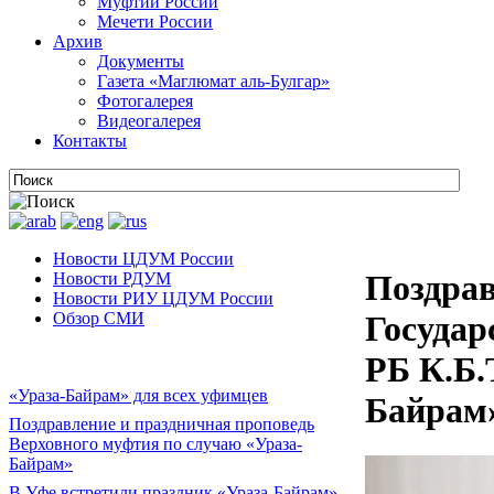
Муфтии России
Мечети России
Архив
Документы
Газета «Маглюмат аль-Булгар»
Фотогалерея
Видеогалерея
Контакты
Новости ЦДУМ России
Поздрав
Новости РДУМ
Новости РИУ ЦДУМ России
Обзор СМИ
Государ
РБ К.Б.
«Ураза-Байрам» для всех уфимцев
Байрам
Поздравление и праздничная проповедь
Верховного муфтия по случаю «Ураза-
Байрам»
В Уфе встретили праздник «Ураза-Байрам»