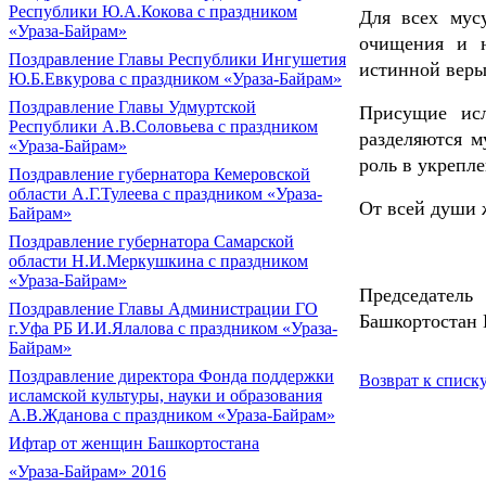
Республики Ю.А.Кокова с праздником
Для всех мус
«Ураза-Байрам»
очищения и н
Поздравление Главы Республики Ингушетия
истинной веры
Ю.Б.Евкурова с праздником «Ураза-Байрам»
Поздравление Главы Удмуртской
Присущие ис
Республики А.В.Соловьева с праздником
разделяются 
«Ураза-Байрам»
роль в укрепл
Поздравление губернатора Кемеровской
области А.Г.Тулеева с праздником «Ураза-
От всей души 
Байрам»
Поздравление губернатора Самарской
области Н.И.Меркушкина с праздником
«Ураза-Байрам»
Председател
Поздравление Главы Администрации ГО
Башкортостан 
г.Уфа РБ И.И.Ялалова с праздником «Ураза-
Байрам»
Поздравление директора Фонда поддержки
Возврат к списк
исламской культуры, науки и образования
А.В.Жданова с праздником «Ураза-Байрам»
Ифтар от женщин Башкортостана
«Ураза-Байрам» 2016