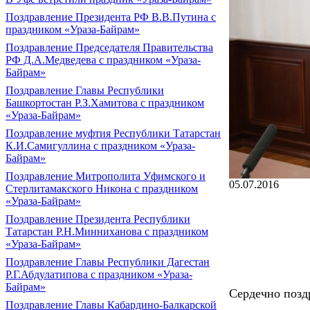
Поздравление Президента РФ В.В.Путина с
праздником «Ураза-Байрам»
Поздравление Председателя Правительства
РФ Д.А.Медведева с праздником «Ураза-
Байрам»
Поздравление Главы Республики
Башкортостан Р.З.Хамитова с праздником
«Ураза-Байрам»
Поздравление муфтия Республики Татарстан
К.И.Самигуллина с праздником «Ураза-
Байрам»
Поздравление Митрополита Уфимского и
05.07.2016
Стерлитамакского Никона с праздником
«Ураза-Байрам»
Поздравление Президента Республики
Татарстан Р.Н.Минниханова с праздником
«Ураза-Байрам»
Поздравление Главы Республики Дагестан
Р.Г.Абдулатипова с праздником «Ураза-
Байрам»
Сердечно позд
Поздравление Главы Кабардино-Балкарской