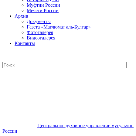
Муфтии России
Мечети России
Архив
Документы
Газета «Маглюмат аль-Булгар»
Фотогалерея
Видеогалерея
Контакты
Центральное духовное управление
мусульман России
Центральное духовное управление мусульман
России