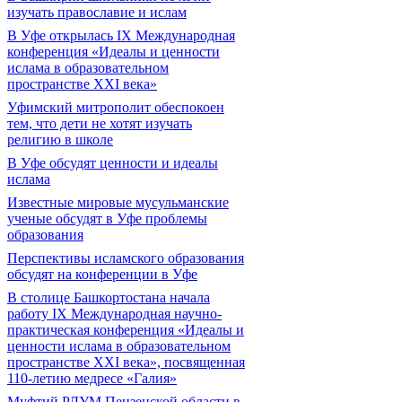
изучать православие и ислам
В Уфе открылась IX Международная
конференция «Идеалы и ценности
ислама в образовательном
пространстве XXI века»
Уфимский митрополит обеспокоен
тем, что дети не хотят изучать
религию в школе
В Уфе обсудят ценности и идеалы
ислама
Известные мировые мусульманские
ученые обсудят в Уфе проблемы
образования
Перспективы исламского образования
обсудят на конференции в Уфе
В столице Башкортостана начала
работу IX Международная научно-
практическая конференция «Идеалы и
ценности ислама в образовательном
пространстве XXI века», посвященная
110-летию медресе «Галия»
Муфтий РДУМ Пензенской области в