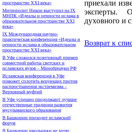
приехали изв
пространстве XXI века»
эксперты. 
Митрополит Никон выступил на IX
МНПК «Идеалы и ценности ислама в
духовного и с
образовательном пространстве XXI
века»
IX Международная научно-
практическая конференция «Идеалы и
Возврат к спи
ценности ислама в образовательном
пространстве XXI века»
В Уфе сложился позитивный пример
совместной работы светских и
исламских вузов – Минобрнауки РФ
Исламская конференция в Уфе
поможет сплотить верующих против
распространения экстремизма –
Верховный муфтий
В Уфе успешно продолжают лучшие
отечественные традиции развития
мусульманского образования
В Башкирии проходит исламский
форум
В Башкирии школьники не хотят