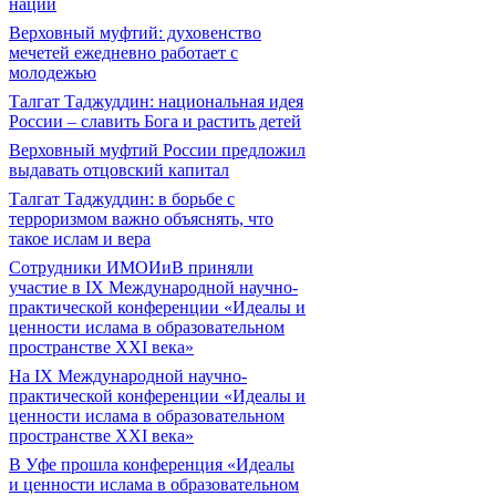
нации
Верховный муфтий: духовенство
мечетей ежедневно работает с
молодежью
Талгат Таджуддин: национальная идея
России – славить Бога и растить детей
Верховный муфтий России предложил
выдавать отцовский капитал
Талгат Таджуддин: в борьбе с
терроризмом важно объяснять, что
такое ислам и вера
Сотрудники ИМОИиВ приняли
участие в IX Международной научно-
практической конференции «Идеалы и
ценности ислама в образовательном
пространстве XXI века»
На IX Международной научно-
практической конференции «Идеалы и
ценности ислама в образовательном
пространстве XXI века»
В Уфе прошла конференция «Идеалы
и ценности ислама в образовательном