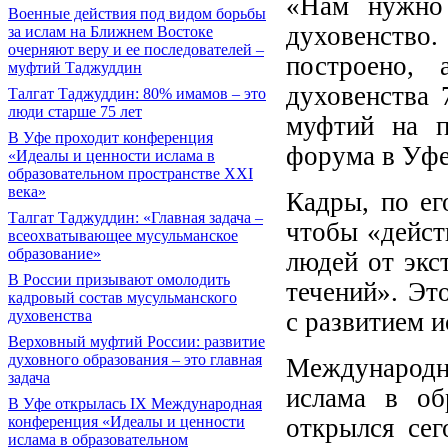
«Нам нужно 
Военные действия под видом борьбы
духовенств
за ислам на Ближнем Востоке
очерняют веру и ее последователей –
построено, 
муфтий Таджуддин
духовенства 
Талгат Таджуддин: 80% имамов – это
люди старше 75 лет
муфтий на п
В Уфе проходит конференция
форума в Уфе
«Идеалы и ценности ислама в
образовательном пространстве XXI
века»
Кадры, по ег
Талгат Таджуддин: «Главная задача –
чтобы «дейст
всеохватывающее мусульманское
образование»
людей от экс
В России призывают омолодить
течений». Эт
кадровый состав мусульманского
с развитием и
духовенства
Верховный муфтий России: развитие
духовного образования – это главная
Международн
задача
ислама в об
В Уфе открылась IX Международная
открылся сег
конференция «Идеалы и ценности
ислама в образовательном