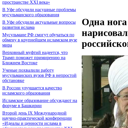
пространстве XXI века»
В Уфе обсудили насущные проблемы
мусульманского образования
Одна нога
В Уфе обсудили актуальные вопросы
развития ислама
нарисова
Мусульмане РФ смогут обучаться по
обмену в крупнейшем исламском вузе
российско
мира
Верховный муфтий надеется, что
Трамп поможет примирению на
Ближнем Востоке
Ученые похвалили работу
мусульманских вузов РФ в непростой
обстановке
В России улучшается качество
исламского образования
Исламское образование обсуждают на
форуме в Башкирии
Второй день IX Международной
научно-практической конференции
«Идеалы и ценности ислама в