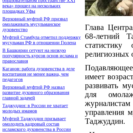
образовательном пространстве XXI
века» прошел на нескольких
площадках Уфы
Верховный муфтий РФ призвал
омолаживать мусульманское
Глава Центра
духовенство
68-летний 
Муфтий Стамбула отметил поддержку
мусульман РФ в отношении Гюлена
статистику 
В Башкирии сетуют на низкую
религиозных 
популярность курсов основ ислама и
православия
Подавляющее
Каганов: работа духовенства в деле
воспитания не менее важна, чем
имеет возрас
педагогов
развивать му
Верховный муфтий РФ назвал
для омолаж
развитие духовного образования
главной задачей
журналист
Таджуддин: в России не хватает
управления 
молодых имамов
Муфтий Таджуддин призывает
Таджуддин.
омолодить кадровый состав
исламского духовенства в России