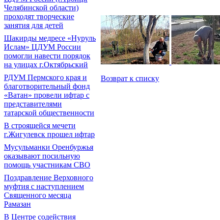
Челябинской области)
проходят творческие
занятия для детей
Шакирды медресе «Нуруль
Ислам» ЦДУМ России
помогли навести порядок
на улицах г.Октябрьский
РДУМ Пермского края и
Возврат к списку
благотворительный фонд
«Ватан» провели ифтар с
представителями
татарской общественности
В строящейся мечети
г.Жигулевск прошел ифтар
Мусульманки Оренбуржья
оказывают посильную
помощь участникам СВО
Поздравление Верховного
муфтия с наступлением
Священного месяца
Рамазан
В Центре содействия