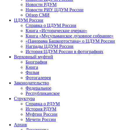
Новости РДУМ
Новости РИУ ЦДУМ России
Обзор СМИ
ЦДУМ России
Справка о ЦДУМ России
Книга «Исторические очерки»
Книга «Мусульманское духовное собрание»
«Панорама Башкортостана» о ЦДУМ России
Награды ЦДУМ России
История ЦДУМ России в фотографиях
Верховный муфтий
Биография
Книга
Фильм
Фотогалерея
Законодательство
Федеральное
Республиканское
Структура
Справка о РДУМ
История РДУМ
Муфтии России
Мечети России
Архив
Документы