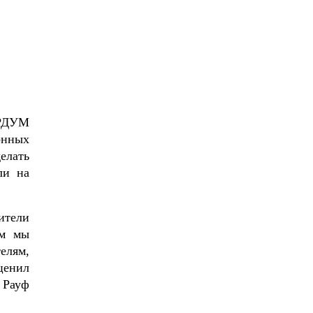
 РДУМ
онных
елать
ли на
ители
ом мы
елям,
ценил
 Рауф