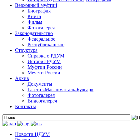
Верховный муфтий
Биография
Книга
Фильм
Фотогалерея
Законодательство
Федеральное
Республиканское
Структура
Справка о РДУМ
История РДУМ
Муфтии России
Мечети России
Архив
Документы
Газета «Маглюмат аль-Булгар»
Фотогалерея
Видеогалерея
Контакты
Новости ЦДУМ
России