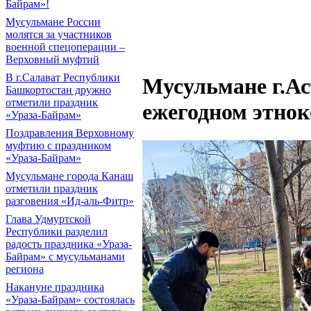
Байрам»!
Мусульмане России
молятся за участников
военной спецоперации –
Верховный муфтий
В г.Салават Республики
Мусульмане г.Ас
Башкортостан дружно
отметили праздник
ежегодном этно
«Ураза-Байрам»
Поздравления Верховному
муфтию с праздником
«Ураза-Байрам»
Мусульмане города Канаш
отметили праздник
разговения «Ид-аль-Фитр»
Глава Удмуртской
Республики разделил
радость праздника «Ураза-
Байрам» с мусульманами
региона
Накануне праздника
«Ураза-Байрам» состоялась