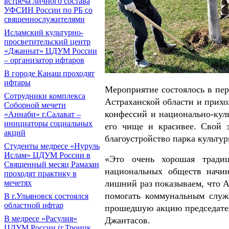
встреча личного состава
УФСИН России по РБ со
священнослужителями
Исламский культурно-
просветительский центр
«Джаннат» ЦДУМ России
– организатор ифтаров
В городе Канаш проходят
ифтары
Мероприятие состоялось в пе
Сотрудники комплекса
Астраханской области и прихо
Соборной мечети
конфессий и национально-кул
«Аннаби» г.Салават –
инициаторы социальных
его чище и красивее. Свой 
акций
благоустройство парка культу
Cтуденты медресе «Нуруль
Ислам» ЦДУМ России в
«Это очень хорошая традиц
Священный месяц Рамазан
национальных обществ начи
проходят практику в
мечетях
лишний раз показываем, что А
помогать коммунальным служ
В г.Ульяновск состоялся
областной ифтар
прошедшую акцию председате
В медресе «Расулия»
Джантасов.
ЦДУМ России (г.Троицк