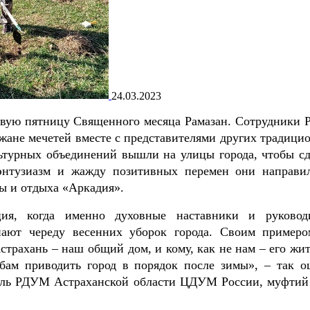
24.03.2023
рвую пятницу Священного месяца Рамазан. Сотрудники
жане мечетей вместе с представителями других традици
ьтурных объединений вышли на улицы города, чтобы сд
энтузиазм и жажду позитивных перемен они направи
ры и отдыха «Аркадия».
ия, когда именно духовные наставники и руковод
нают череду весенних уборок города. Своим пример
страхань – наш общий дом, и кому, как не нам – его жит
бам приводить город в порядок после зимы», – так о
ль РДУМ Астраханской области ЦДУМ России, муфтий