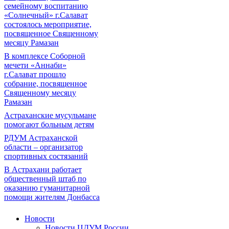
семейному воспитанию
«Солнечный» г.Салават
состоялось мероприятие,
посвященное Священному
месяцу Рамазан
В комплексе Соборной
мечети «Аннаби»
г.Салават прошло
собрание, посвященное
Священному месяцу
Рамазан
Астраханские мусульмане
помогают больным детям
РДУМ Астраханской
области – организатор
спортивных состязаний
В Астрахани работает
общественный штаб по
оказанию гуманитарной
помощи жителям Донбасса
Новости
Новости ЦДУМ России