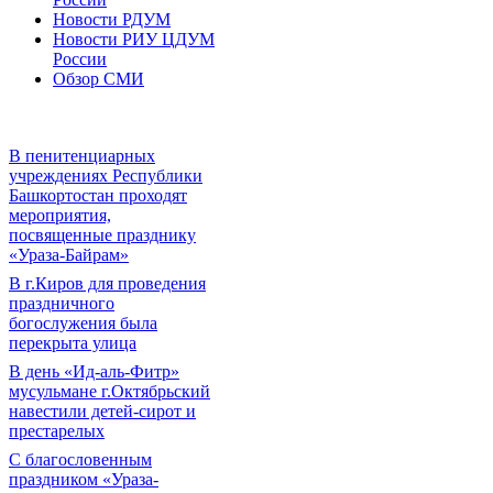
Новости РДУМ
Новости РИУ ЦДУМ
России
Обзор СМИ
В пенитенциарных
учреждениях Республики
Башкортостан проходят
мероприятия,
посвященные празднику
«Ураза-Байрам»
В г.Киров для проведения
праздничного
богослужения была
перекрыта улица
В день «Ид-аль-Фитр»
мусульмане г.Октябрьский
навестили детей-сирот и
престарелых
С благословенным
праздником «Ураза-