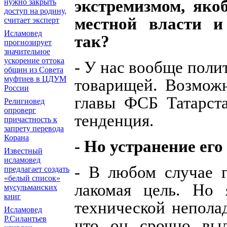
экстремизмом, яко
нужно закрыть
доступ на родину,
местной власти и
считает эксперт
Исламовед
так?
прогнозирует
значительное
ускорение оттока
- У нас вообще поли
общин из Совета
муфтиев в ЦДУМ
товарищей. Возможн
России
главы ФСБ Татарста
Религиовед
опроверг
тенденция.
причастность к
запрету перевода
Корана
- Но устранение ег
Известный
исламовед
- В любом случае 
предлагает создать
«белый список»
лакомая цель. Но 
мусульманских
книг
технической неполад
Исламовед
Р.Силантьев
что он срочно выл