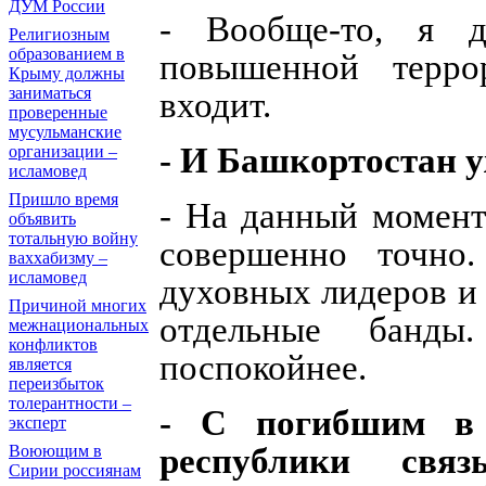
ДУМ России
- Вообще-то, я 
Религиозным
образованием в
повышенной террор
Крыму должны
заниматься
входит.
проверенные
мусульманские
- И Башкортостан 
организации –
исламовед
Пришло время
- На данный момент
объявить
тотальную войну
совершенно точно
ваххабизму –
исламовед
духовных лидеров и 
Причиной многих
отдельные банды
межнациональных
конфликтов
поспокойнее.
является
переизбыток
толерантности –
- С погибшим в 
эксперт
республики свя
Воюющим в
Сирии россиянам