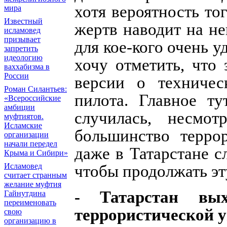
хотя вероятность тог
мира
Известный
жертв наводит на не
исламовед
призывает
для кое-кого очень у
запретить
идеологию
хочу отметить, что 
ваххабизма в
России
версии о техничес
Роман Силантьев:
пилота. Главное ту
«Всероссийские
амбиции
случилась, несмо
муфтиятов.
Исламские
большинство терро
организации
начали передел
даже в Татарстане 
Крыма и Сибири»
Исламовед
чтобы продолжать эт
считает странным
желание муфтия
- Татарстан вы
Гайнутдина
переименовать
террористической 
свою
организацию в