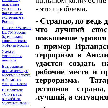
большом количестве 
призывает
- это проблема.
ужесточить
наказание за
экстремизм в
- Странно, но ведь
России
что лучший спос
В честь 225-летия
ЦДУМ России
повышение уровня 
будет издана
книга о Совете
в пример Ирландс
муфтиев России
Умма со
терроризм в Англи
смещенным
центром
удастся создать н
Выпускники
рабочие места и пр
исламского вуза
Москвы не хотят
терроризма. Тат
работать по
специальности
регионов страны
Р.Силантьев:
«Считать ли
лучший, а ситуация
ваххабитов
мусульманами?»