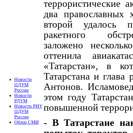
террористические а
два православных 
второй удалось п
ракетного обстр
заложено нескольк
оттенила авиаката
«Татарстан», в ко
Татарстана и глава
Новости
Антонов. Исламовед
ЦДУМ
России
этом году Татарста
Новости
РДУМ
повышенной террори
Новости РИУ
ЦДУМ
России
- В Татарстане на
Обзор СМИ
попыток терактов 