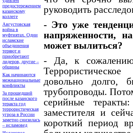
удивлен
предостережением
руководить расследо
казанскому
коллеге
- Это уже тенденц
Августовская
война в
напряженности, н
муфтиятах. Одни
исламские
может вылиться?
объединения
теряют и
приобретают
- Да, к сожалению
лидеров, другие –
общины
Террористическое
Как начинаются
довольно долго, б
межнациональные
конфликты
трубопроводы. Потом
За прошедший
после казанского
серийные теракты
теракта год
террористическая
заместителя и сейч
угроза в России
заметно снизилась
короткий период в
– исламовед
Исламовед