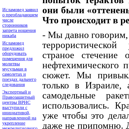
они были «оттенен
Исламовед заявил
о преобладающем
Что происходит в р
числе
сторонников
запрета ношения
- Мы давно говорим,
никаба
террористической 
Исламовед
предложил
страное стечение о
оборудовать
помещения для
нефтехимического п
молитвы
мусульман в
сюжет. Мы привыкл
самолетах и
поездах дальнего
только в Израиле, 
следования
Экспертный и
самодельные рак
Правозащитный
центры ВРНС
использовались. К
выступили с
уже чтобы это делал
инициативой,
направленной на
даже не припомню. Д
укрепление
межрелигиозного