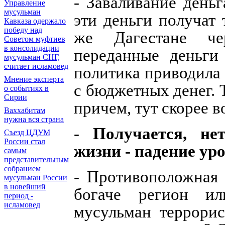
- Заваливание деньг
Управление
мусульман
эти деньги получат
Кавказа одержало
победу над
же Дагестане ч
Советом муфтиев
в консолидации
переданные деньги
мусульман СНГ,
считает исламовед
политика приводила 
Мнение эксперта
с бюджетных денег. 
о событиях в
Сирии
причем, тут скорее 
Ваххабитам
нужна вся страна
- Получается, не
Съезд ЦДУМ
России стал
жизни - падение ур
самым
представительным
собранием
- Противоположная 
мусульман России
в новейший
богаче регион и
период -
исламовед
мусульман террорис