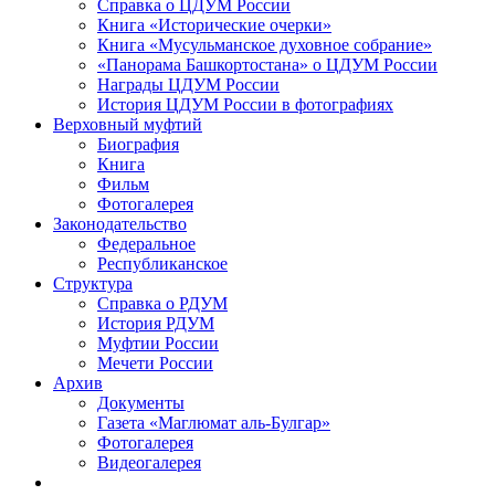
Справка о ЦДУМ России
Книга «Исторические очерки»
Книга «Мусульманское духовное собрание»
«Панорама Башкортостана» о ЦДУМ России
Награды ЦДУМ России
История ЦДУМ России в фотографиях
Верховный муфтий
Биография
Книга
Фильм
Фотогалерея
Законодательство
Федеральное
Республиканское
Структура
Справка о РДУМ
История РДУМ
Муфтии России
Мечети России
Архив
Документы
Газета «Маглюмат аль-Булгар»
Фотогалерея
Видеогалерея