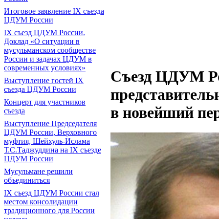
Итоговое заявление IX съезда
ЦДУМ России
IX съезд ЦДУМ России.
Доклад «О ситуации в
мусульманском сообществе
России и задачах ЦДУМ в
современных условиях»
Съезд ЦДУМ Ро
Выступление гостей IX
съезда ЦДУМ России
представитель
Концерт для участников
в новейший пер
съезда
Выступление Председателя
ЦДУМ России, Верховного
муфтия, Шейхуль-Ислама
Т.С.Таджуддина на IX съезде
ЦДУМ России
Мусульмане решили
объединиться
IX съезд ЦДУМ России стал
местом консолидации
традиционного для России