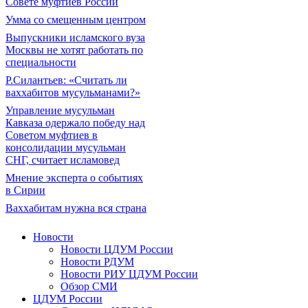
Совете муфтиев России
Умма со смещенным центром
Выпускники исламского вуза
Москвы не хотят работать по
специальности
Р.Силантьев: «Считать ли
ваххабитов мусульманами?»
Управление мусульман
Кавказа одержало победу над
Советом муфтиев в
консолидации мусульман
СНГ, считает исламовед
Мнение эксперта о событиях
в Сирии
Ваххабитам нужна вся страна
Новости
Новости ЦДУМ России
Новости РДУМ
Новости РИУ ЦДУМ России
Обзор СМИ
ЦДУМ России