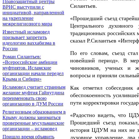
Правозащитный центры
Силантьев.
ВРНС выступили с
инициативой, направленной
«Прошедший съезд старейше
на укрепление
межрелигиозного мира
Центрального духовного
Известный исламовед
традиционных российских м
призывает запретить
сказал Р.Силантьев «Интерф
идеологию ваххабизма в
России
По его словам, съезд ста
Роман Силантьев:
новейший период». В мер
«Всероссийские амбиции
чиновников, ученых и жу
муфтиятов. Исламские
организации начали передел
вопросы и приняли сильный
Крыма и Сибири»
Исламовед считает странным
Как отметил собеседник а
желание муфтия Гайнутдина
обеспокоенность усиливше
переименовать свою
пути корректировки госуда
организацию в ДУМ России
Религиозным образованием в
«Радостно видеть, что ЦД
Крыму должны заниматься
Прошедший съезд показал,
проверенные мусульманские
организации – исламовед
история ЦДУМ на них не з
Пришло время объявить
духовное управление, два 