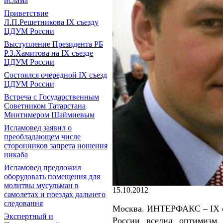
ислама
Приветствие
Л.П.Решетникова IX съезду
ЦДУМ России
Выступление Президента РБ
Р.З.Хамитова на IX съезде
ЦДУМ России
Состоялся очередной IX съезд
ЦДУМ России
Встреча с Государственным
Советником Татарстана
Минтимером Шаймиевым
Исламовед заявил о
преобладающем числе
сторонников запрета ношения
никаба
Исламовед предложил
оборудовать помещения для
молитвы мусульман в
15.10.2012
самолетах и поездах дальнего
следования
Москва. ИНТЕРФАКС – IX с
Экспертный и
России вселил оптимизм 