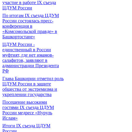
участие в работе IX съезда
ЦДУМ России
По итогам IX съезда ЦДУМ
России состоялась пресс-
конференция в
«Комсомольской правде» в
Башкортостане»
ЦДУМ России -
единственный в России
муфтият, где нет имамов-
салафитов, заявляют в
администрации Президента
РФ
Глава Башкирии отметил роль
ЦДУМ России в защите
общества от экстремизма и
укреплении государства
Посещение высокими
гостями IX съезда ЦДУМ
России медресе «Нуруль
Ислам»
Итоги IX cъезда ЦДУМ
России