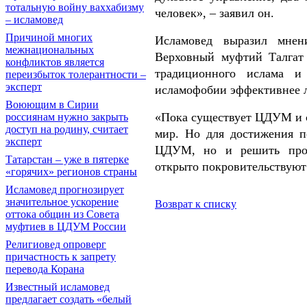
тотальную войну ваххабизму
человек», – заявил он.
– исламовед
Причиной многих
Исламовед выразил мнен
межнациональных
Верховный муфтий Талгат
конфликтов является
традиционного ислама и 
переизбыток толерантности –
эксперт
исламофобии эффективнее 
Воюющим в Сирии
«Пока существует ЦДУМ и 
россиянам нужно закрыть
доступ на родину, считает
мир. Но для достижения п
эксперт
ЦДУМ, но и решить проб
Татарстан – уже в пятерке
открыто покровительствуют 
«горячих» регионов страны
Исламовед прогнозирует
значительное ускорение
Возврат к списку
оттока общин из Совета
муфтиев в ЦДУМ России
Религиовед опроверг
причастность к запрету
перевода Корана
Известный исламовед
предлагает создать «белый