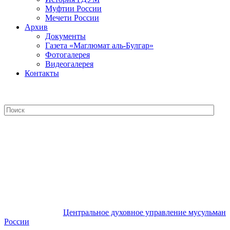
Муфтии России
Мечети России
Архив
Документы
Газета «Маглюмат аль-Булгар»
Фотогалерея
Видеогалерея
Контакты
Центральное духовное управление
мусульман России
Центральное духовное управление мусульман
России