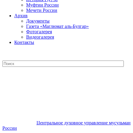
Муфтии России
Мечети России
Архив
Документы
Газета «Маглюмат аль-Булгар»
Фотогалерея
Видеогалерея
Контакты
Центральное духовное управление
мусульман России
Центральное духовное управление мусульман
России