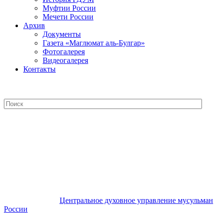
Муфтии России
Мечети России
Архив
Документы
Газета «Маглюмат аль-Булгар»
Фотогалерея
Видеогалерея
Контакты
Центральное духовное управление
мусульман России
Центральное духовное управление мусульман
России