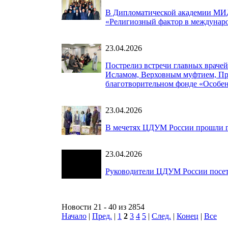
В Дипломатической академии МИ
«Религиозный фактор в междунар
23.04.2026
Пострелиз встречи главных врачей
Исламом, Верховным муфтием, Пр
благотворительном фонде «Особе
23.04.2026
В мечетях ЦДУМ России прошли 
23.04.2026
Руководители ЦДУМ России посет
Новости 21 - 40 из 2854
Начало
|
Пред.
|
1
2
3
4
5
|
След.
|
Конец
|
Все