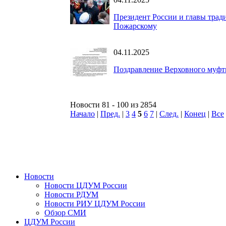
Президент России и главы тра
Пожарскому
04.11.2025
Поздравление Верховного муфт
Новости 81 - 100 из 2854
Начало
|
Пред.
|
3
4
5
6
7
|
След.
|
Конец
|
Все
Новости
Новости ЦДУМ России
Новости РДУМ
Новости РИУ ЦДУМ России
Обзор СМИ
ЦДУМ России