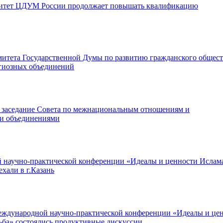
ситет ЦДУМ России продолжает повышать квалификацию
итета Государственной Думы по развитию гражданского общест
гиозных объединений
ь заседание Совета по межнациональным отношениям и
ми объединениями
научно-практической конференции «Идеалы и ценности Ислам
хали в г.Казань
еждународной научно-практической конференции «Идеалы и це
ьба» состоялись продуктивные дискуссии