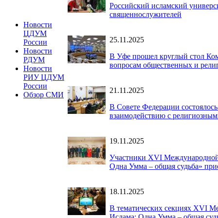
Российский исламский универ
священнослужителей
Новости
ЦДУМ
25.11.2025
России
Новости
В Уфе прошел круглый стол Ком
РДУМ
вопросам общественных и рели
Новости
РИУ ЦДУМ
России
21.11.2025
Обзор СМИ
В Совете Федерации состоялос
взаимодействию с религиозны
19.11.2025
Участники XVI Международной 
Одна Умма – общая судьба» прие
18.11.2025
В тематических секциях XVI М
Ислама: Одна Умма – общая суд