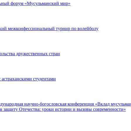
льный форум «Мусульманский мир»
кий межконфессиональный турнир по волейболу
ольства дружественных стран
 астраханскими студентами
еждународная научно-богословская конференция «Вклад мусульма
и защиту Отечества: уроки истории и вызовы современности»