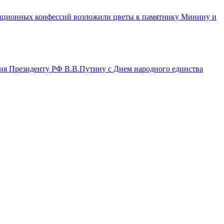
диционных конфессий возложили цветы к памятнику Минину и
ия Президенту РФ В.В.Путину с Днем народного единства