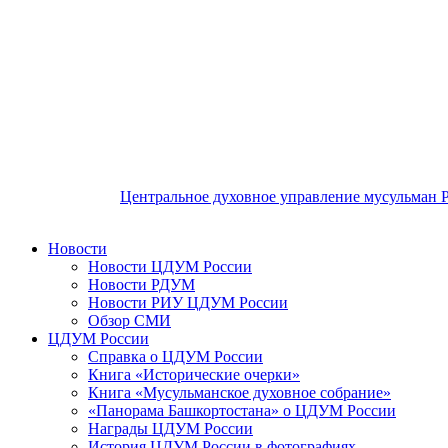
Центральное духовное управление мусульман 
Новости
Новости ЦДУМ России
Новости РДУМ
Новости РИУ ЦДУМ России
Обзор СМИ
ЦДУМ России
Справка о ЦДУМ России
Книга «Исторические очерки»
Книга «Мусульманское духовное собрание»
«Панорама Башкортостана» о ЦДУМ России
Награды ЦДУМ России
История ЦДУМ России в фотографиях