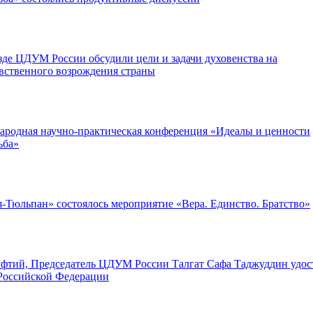
де ЦДУМ России обсудили цели и задачи духовенства на
вственного возрождения страны
ародная научно-практическая конференция «Идеалы и ценности
ьба»
-Тюльпан» состоялось мероприятие «Вера. Единство. Братство»
фтий, Председатель ЦДУМ России Талгат Сафа Таджуддин удос
Российской Федерации