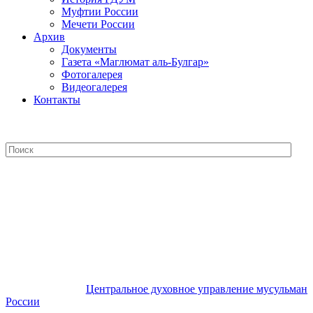
Муфтии России
Мечети России
Архив
Документы
Газета «Маглюмат аль-Булгар»
Фотогалерея
Видеогалерея
Контакты
Центральное духовное управление
мусульман России
Центральное духовное управление мусульман
России