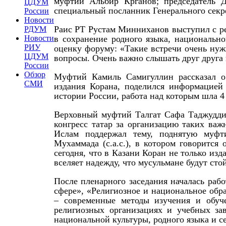
муфтий Альбир Крганов; председатель 
ЦДУМ
специальный посланник Генерального сек
России
Новости
Раис РТ Рустам Минниханов выступил с ре
РДУМ
Новости
в сохранение родного языка, национальн
РИУ
оценку форуму: «Такие встречи очень ну
ЦДУМ
вопросы. Очень важно слышать друг друга 
России
Обзор
Муфтий Камиль Самигуллин рассказал о
СМИ
издания Корана, поделился информацией
истории России, работа над которым шла 4 
Верховный муфтий Талгат Сафа Таджудди
конгресс татар за организацию таких ва
Ислам поддержал тему, поднятую муф
Мухаммада (с.а.с.), в котором говоритс
сегодня, что в Казани Коран не только изд
вселяет надежду, что мусульмане будут сто
После пленарного заседания началась раб
сфере», «Религиозное и национальное обра
– современные методы изучения и обуч
религиозных организациях и учебных за
национальной культуры, родного языка и 