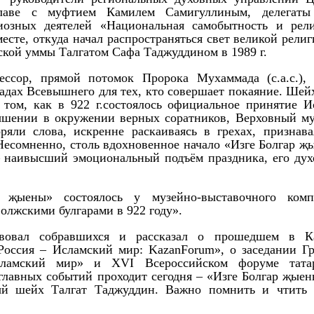
лаве с муфтием Камилем Самигуллиным, делегат
иозных деятелей «Национальная самобытность и рели
есте, откуда начал распространяться свет великой рели
ской уммы Талгатом Сафа Таджуддином в 1989 г.
ссор, прямой потомок Пророка Мухаммада (с.а.с.),
адах Всевышнего для тех, кто совершает покаяние. Шейх
том, как в 922 г.состоялось официальное принятие И
вышении в окружении верных соратников, Верховный м
яли слова, искренне раскаиваясь в грехах, признава
Несомненно, столь вдохновенное начало «Изге Болгар җ
 – наивысший эмоциональный подъём праздника, его дух
 җыены» состоялось у музейно-выставочного комп
олжскими булгарами в 922 году».
вовал собравшихся и рассказал о прошедшем в К
оссия – Исламский мир: KazanForum», о заседании Г
Исламский мир» и ХVI Всероссийском форуме тата
 главных событий проходит сегодня – «Изге Болгар җыен
мый шейх Талгат Таджуддин. Важно помнить и чтить