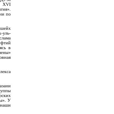
ы XVI
гия».
гии по
 шейх
-уль-
слама
уфтий
ясь в
ыены»
овная
лекса
азани
руппы
рских
ы». У
 наши