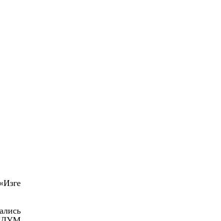
«Изге
ались
 ЦДУМ