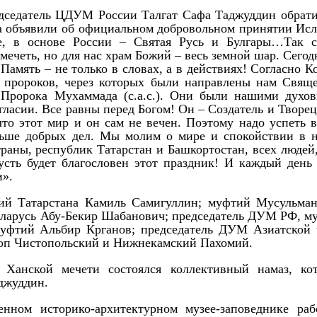
дседатель ЦДУМ России Талгат Сафа Таджуддин обрати
да объявили об официальном добровольном принятии Исл
ле, в основе России – Святая Русь и Булгары…Так с
 мечеть, но для нас храм Божий – весь земной шар. Сего
амять – не только в словах, а в действиях! Согласно К
 пророков, через которых были направлены нам Свящ
 Пророка Мухаммада (с.а.с.). Они были нашими духо
ласии. Все равны перед Богом! Он – Создатель и Творец
что этот мир и он сам не вечен. Поэтому надо успеть в
льше добрых дел. Мы молим о мире и спокойствии в 
раны, республик Татарстан и Башкортостан, всех людей,
усть будет благословен этот праздник! И каждый день 
и».
ий Татарстана Камиль Самигуллин; муфтий Мусульман
Беларусь Абу-Бекир Шабанович; председатель ДУМ РФ, м
муфтий Альбир Крганов; председатель ДУМ Азиатской 
оп Чистопольский и Нижнекамский Пахомий.
 Ханской мечети состоялся коллективный намаз, ко
джуддин.
енном историко-архитектурном музее-заповеднике раб