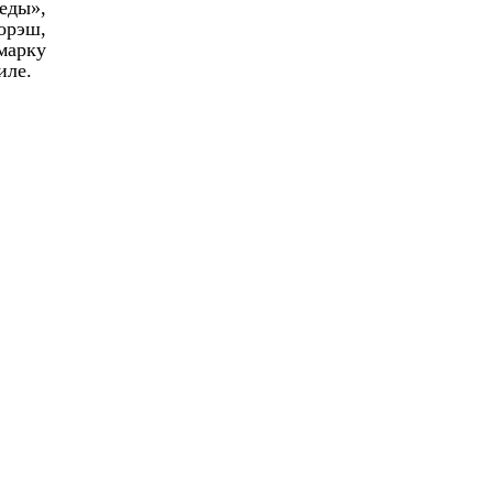
еды»,
орэш,
марку
иле.