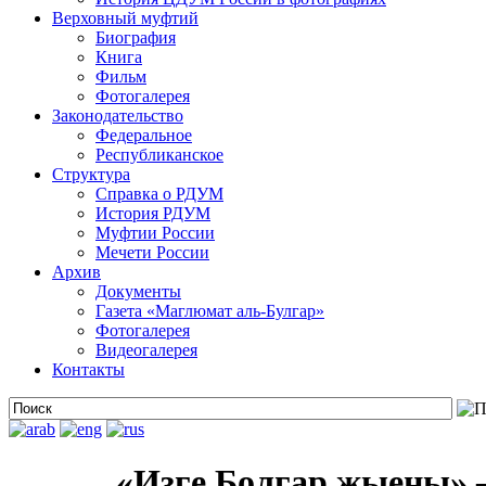
Верховный муфтий
Биография
Книга
Фильм
Фотогалерея
Законодательство
Федеральное
Республиканское
Структура
Справка о РДУМ
История РДУМ
Муфтии России
Мечети России
Архив
Документы
Газета «Маглюмат аль-Булгар»
Фотогалерея
Видеогалерея
Контакты
«Изге Болгар җыены» –