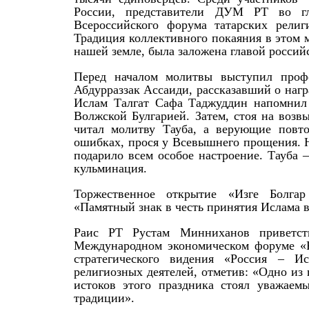
России, представители ДУМ РТ во г
Всероссийского форума татарских религ
Традиция коллективного покаяния в этом м
нашей земле, была заложена главой россий
Перед началом молитвы выступил профе
Абдурраззак Ассаиди, рассказавший о нагр
Ислам Талгат Сафа Таджуддин напомнил 
Волжской Булгарией. Затем, стоя на воз
читал молитву Тауба, а верующие повтор
ошибках, прося у Всевышнего прощения. 
подарило всем особое настроение. Тауба
кульминация.
Торжественное открытие «Изге Болгар
«Памятный знак в честь принятия Ислама в
Раис РТ Рустам Минниханов приветст
Международном экономическом форуме «Р
стратегического видения «Россия – 
религиозных деятелей, отметив: «Одно из
истоков этого праздника стоял уважае
традиции».