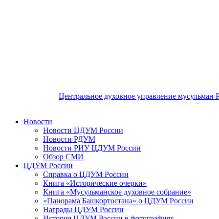
Центральное духовное управление мусульман 
Новости
Новости ЦДУМ России
Новости РДУМ
Новости РИУ ЦДУМ России
Обзор СМИ
ЦДУМ России
Справка о ЦДУМ России
Книга «Исторические очерки»
Книга «Мусульманское духовное собрание»
«Панорама Башкортостана» о ЦДУМ России
Награды ЦДУМ России
История ЦДУМ России в фотографиях