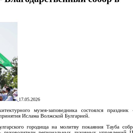
17.05.2026
хитектурного музея-заповедника состоялся праздник 
принятия Ислама Волжской Булгарией.
лгарского городища на молитву покаяния Тауба собр
 – руководители региональных духовных управлений