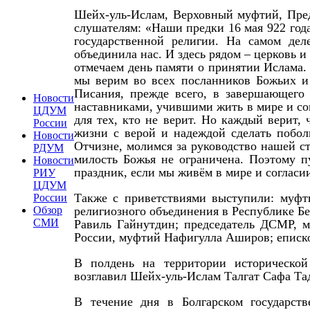
Шейх-уль-Ислам, Верховный муфтий, Пре
слушателям: «Наши предки 16 мая 922 го
государственной религии. На самом де
объединила нас. И здесь рядом – церковь и
отмечаем день памяти о принятии Ислама. П
мы верим во всех посланников Божьих и
Писания, прежде всего, в завершающего
Новости
наставниками, учившими жить в мире и сог
ЦДУМ
для тех, кто не верит. Но каждый верит, 
России
жизни с верой и надеждой сделать побо
Новости
Отчизне, молимся за руководство нашей ст
РДУМ
милость Божья не ограничена. Поэтому п
Новости
праздник, если мы живём в мире и согласи
РИУ
ЦДУМ
Также с приветствиями выступили: муфт
России
Обзор
религиозного объединения в Республике 
СМИ
Равиль Гайнутдин; председатель ДСМР, 
России, муфтий Нафигулла Аширов; еписк
В полдень на территории исторической
возглавил Шейх-уль-Ислам Талгат Сафа Та
В течение дня в Болгарском государств