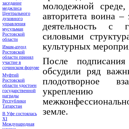
заседание
молодежной среде,
меджлиса
авторитета воина –
Центрального
духовного
деятельность с 
управления
мусульман
силовыми структур
Ростовской
области
культурных меропри
Имам-ахунд
Ростовской
области принял
После подписания
участие в
сочинском форуме
обсудили ряд важн
Муфтий
плодотворное вза
Ростовской
области удостоен
укреплению 
государственной
награды
межконфессиональн
Республики
Татарстан
земле.
В Уфе состоялась
XI
Международная