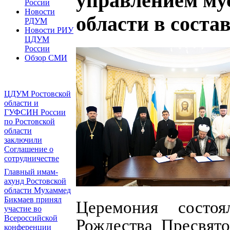
управлением му
России
Новости
области в сост
РДУМ
Новости РИУ
ЦДУМ
России
Обзор СМИ
ЦДУМ Ростовской
области и
ГУФСИН России
по Ростовской
области
заключили
Соглашение о
сотрудничестве
Главный имам-
ахунд Ростовской
области Мухаммед
Бикмаев принял
Церемония состо
участие во
Всероссийской
Рождества Пресвято
конференции