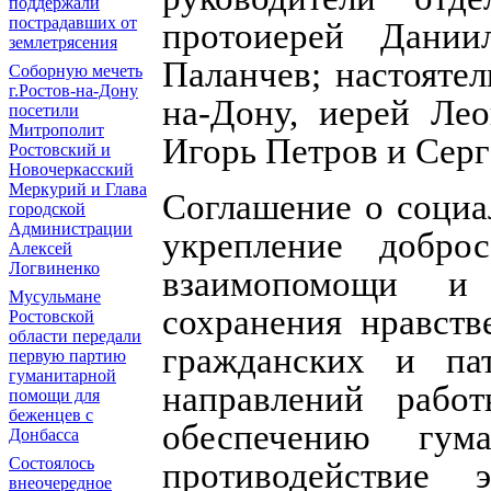
поддержали
пострадавших от
протоиерей Дани
землетрясения
Паланчев; настоятел
Соборную мечеть
г.Ростов-на-Дону
на-Дону, иерей Лео
посетили
Митрополит
Игорь Петров и Серг
Ростовский и
Новочеркасский
Меркурий и Глава
Соглашение о социа
городской
Администрации
укрепление доброс
Алексей
Логвиненко
взаимопомощи и 
Мусульмане
сохранения нравств
Ростовской
области передали
гражданских и пат
первую партию
гуманитарной
направлений рабо
помощи для
беженцев с
обеспечению гум
Донбасса
Состоялось
противодействие
внеочередное