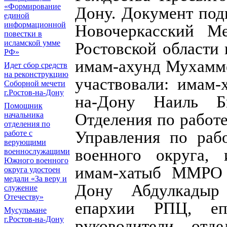
«Формирование
Дону. Документ под
единой
информационной
Новочеркасский М
повестки в
исламской умме
Ростовской области
РФ»
имам-ахунд Мухамме
Идет сбор средств
на реконструкцию
участвовали: имам-
Соборной мечети
г.Ростов-на-Дону
на-Дону Наиль Б
Помощник
Отделения по рабо
начальника
отделения по
Управления по раб
работе с
верующими
военного округа, 
военнослужащими
Южного военного
имам-хатыб ММРО Л
округа удостоен
медали «За веру и
Дону Абдулкадыр
служение
Отечеству»
епархии РПЦ, еп
Мусульмане
г.Ростов-на-Дону
руководители отд