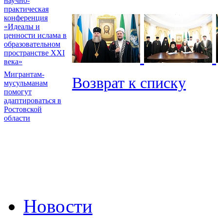
научно-
практическая
конференция
«Идеалы и
ценности ислама в
образовательном
пространстве XXI
века»
Мигрантам-
Возврат к списку
мусульманам
помогут
адаптироваться в
Ростовской
области
Новости