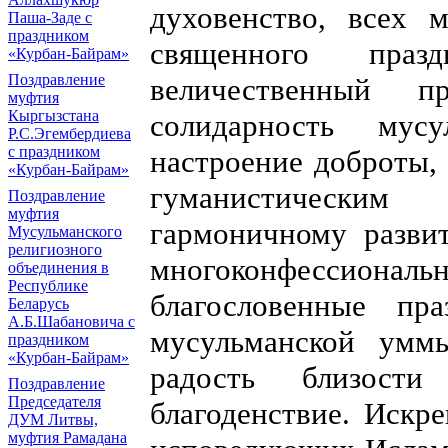
духовенство, всех 
Паша-Заде с
праздником
священного праз
«Курбан-Байрам»
Поздравление
величественный п
муфтия
Кыргызстана
солидарность мус
Р.С.Эгембердиева
с праздником
настроение доброты,
«Курбан-Байрам»
гуманистически
Поздравление
муфтия
гармоничному разви
Мусульманского
религиозного
многоконфессиона
объединения в
Республике
благословенные пр
Беларусь
А.Б.Шабановича с
мусульманской умм
праздником
«Курбан-Байрам»
радость близост
Поздравление
Председателя
благоденствие. Искр
ДУМ Литвы,
муфтия Рамадана