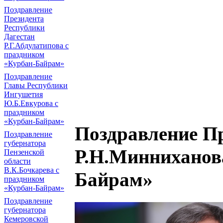
Поздравление
Президента
Республики
Дагестан
Р.Г.Абдулатипова с
праздником
«Курбан-Байрам»
Поздравление
Главы Республики
Ингушетия
Ю.Б.Евкурова с
праздником
«Курбан-Байрам»
Поздравление П
Поздравление
губернатора
Р.Н.Минниханов
Пензенской
области
В.К.Бочкарева с
Байрам»
праздником
«Курбан-Байрам»
Поздравление
губернатора
Кемеровской