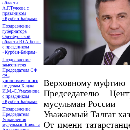
области
А.Г.Тулеева с
праздником
«Курбан-Байрам»
Поздравление
губернатора
Оренбургской
области Ю.А.Берга
с праздником
«Курбан-Байрам»
Поздравление
заместителя
Председателя СФ
ФС,
Верховному муфтию
уполномоченного
по делам Хаджа
Председателю Цент
И.М.-С.Умаханова
с праздником
мусульман России
«Курбан-Байрам»
Поздравление
Уважаемый Талгат ха
Председателя
Управления
От имени татарстанц
мусульман Кавказа
Аллахшукюр