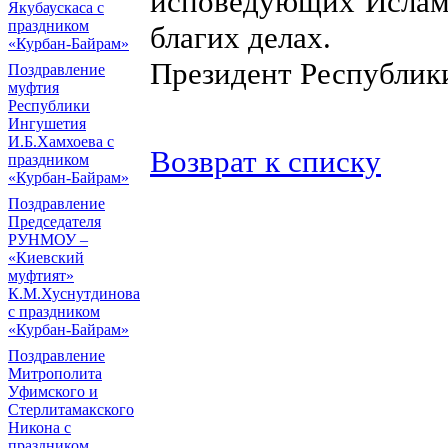
исповедующих Ислам, 
Якубаускаса с
праздником
благих делах.
«Курбан-Байрам»
Президент Республик
Поздравление
муфтия
Республики
Ингушетия
И.Б.Хамхоева с
Возврат к списку
праздником
«Курбан-Байрам»
Поздравление
Председателя
РУНМОУ –
«Киевский
муфтият»
К.М.Хуснутдинова
с праздником
«Курбан-Байрам»
Поздравление
Митрополита
Уфимского и
Стерлитамакского
Никона с
праздником