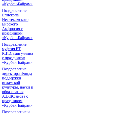
«Курбан-Байрам»
Поздравление
Епископа
Нефтекамского,
Бирского
Амфросия с
праздником
«Курбан-Байрам»
Поздравление
муфтия РТ
К.И.Самигуллина
с праздником
«Курбан-Байрам»
Поздравление
директора Фонда
поддержки
исламской
культуры, науки и
образования
А.В.Жданова с
праздником
«Курбан-Байрам»
Поздравление и