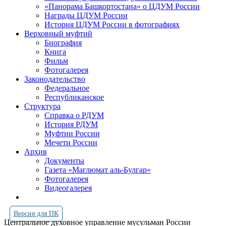
«Панорама Башкортостана» о ЦДУМ России
Награды ЦДУМ России
История ЦДУМ России в фотографиях
Верховный муфтий
Биография
Книга
Фильм
Фотогалерея
Законодательство
Федеральное
Республиканское
Структура
Справка о РДУМ
История РДУМ
Муфтии России
Мечети России
Архив
Документы
Газета «Маглюмат аль-Булгар»
Фотогалерея
Видеогалерея
Версия для ПК
Центральное духовное управление мусульман России