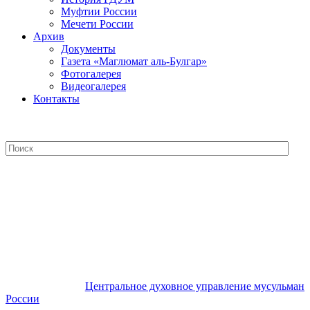
Муфтии России
Мечети России
Архив
Документы
Газета «Маглюмат аль-Булгар»
Фотогалерея
Видеогалерея
Контакты
Центральное духовное управление
мусульман России
Центральное духовное управление мусульман
России