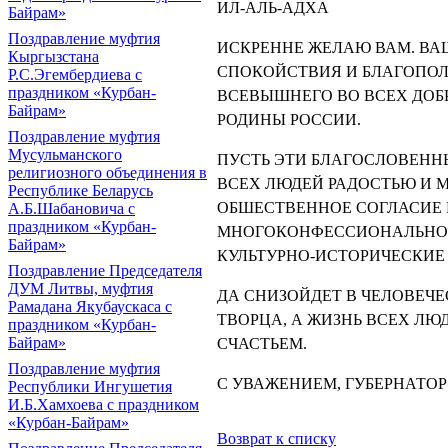
ИЛ-АЛЬ-АДХА
Байрам»
Поздравление муфтия
ИСКРЕННЕ ЖЕЛАЮ ВАМ. ВА
Кыргызстана
СПОКОЙСТВИЯ И БЛАГОПОЛ
Р.С.Эгембердиева с
праздником «Курбан-
ВСЕВЫШНЕГО ВО ВСЕХ ДОБ
Байрам»
РОДИНЫ РОССИИ.
Поздравление муфтия
Мусульманского
ПУСТЬ ЭТИ БЛАГОСЛОВЕНН
религиозного объединения в
ВСЕХ ЛЮДЕЙ РАДОСТЬЮ И 
Республике Беларусь
ОБШЕСТВЕННОЕ СОГЛАСИЕ
А.Б.Шабановича с
праздником «Курбан-
МНОГОКОНФЕССИОНАЛЬНОМ
Байрам»
КУЛЬТУРНО-ИСТОРИЧЕСКИЕ
Поздравление Председателя
ДУМ Литвы, муфтия
ДА СНИЗОЙДЕТ В ЧЕЛОВЕЧ
Рамадана Якубаускаса с
TBOPЦA, А ЖИЗНЬ ВСЕХ ЛЮ
праздником «Курбан-
Байрам»
СЧАСТЬЕМ.
Поздравление муфтия
С УВАЖЕНИЕМ, ГУБЕРНАТОР
Республики Ингушетия
И.Б.Хамхоева с праздником
«Курбан-Байрам»
Возврат к списку