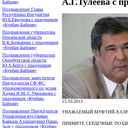
А.Г.Тулеева с 
Байрам»
Поздравление Главы
Республики Ингушетия
Ю.Б.Евкурова с праздником
«Курбан-Байрам»
Поздравление губернатора
Пензенской области
В.К.Бочкарева с праздником
«Курбан-Байрам»
Поздравление губернатора
Оренбургской области
Ю.А.Берга с праздником
«Курбан-Байрам»
Поздравление заместителя
Председателя СФ ФС,
уполномоченного по делам
Хаджа И.М.-С.Умаханова с
праздником «Курбан-
15.10.2013
Байрам»
Поздравление Председателя
УВАЖАЕМЫЙ МУФТИЙ-ХАЗРА
Управления мусульман
Кавказа Аллахшукюр Паша-
ПРИМИТЕ СЕРДЕЧНЫЕ ПОЗД
Заде с праздником «Курбан-