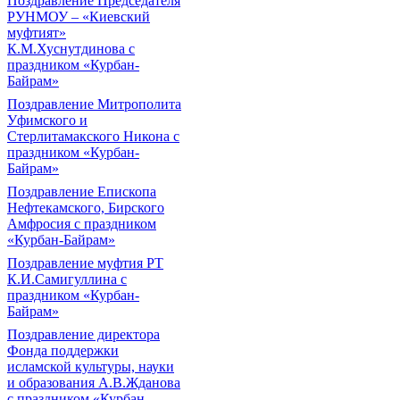
Поздравление Председателя
РУНМОУ – «Киевский
муфтият»
К.М.Хуснутдинова с
праздником «Курбан-
Байрам»
Поздравление Митрополита
Уфимского и
Стерлитамакского Никона с
праздником «Курбан-
Байрам»
Поздравление Епископа
Нефтекамского, Бирского
Амфросия с праздником
«Курбан-Байрам»
Поздравление муфтия РТ
К.И.Самигуллина с
праздником «Курбан-
Байрам»
Поздравление директора
Фонда поддержки
исламской культуры, науки
и образования А.В.Жданова
с праздником «Курбан-