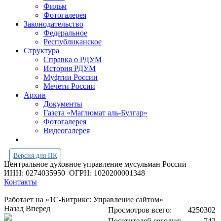
Фильм
Фотогалерея
Законодательство
Федеральное
Республиканское
Структура
Справка о РДУМ
История РДУМ
Муфтии России
Мечети России
Архив
Документы
Газета «Маглюмат аль-Булгар»
Фотогалерея
Видеогалерея
Версия для ПК
Центральное духовное управление мусульман России
ИНН: 0274035950
ОГРН: 1020200001348
Контакты
Работает на «1С-Битрикс: Управление сайтом»
Назад
Вперед
Просмотров всего:
4250302
Посетителей сегодня:
742