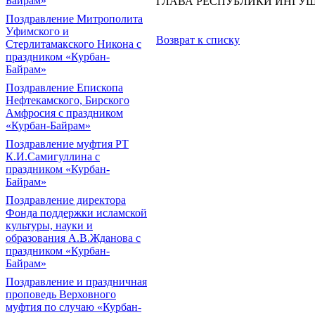
Байрам»
ГЛАВА РЕСПУБЛИКИ ИНГУШ
Поздравление Митрополита
Уфимского и
Возврат к списку
Стерлитамакского Никона с
праздником «Курбан-
Байрам»
Поздравление Епископа
Нефтекамского, Бирского
Амфросия с праздником
«Курбан-Байрам»
Поздравление муфтия РТ
К.И.Самигуллина с
праздником «Курбан-
Байрам»
Поздравление директора
Фонда поддержки исламской
культуры, науки и
образования А.В.Жданова с
праздником «Курбан-
Байрам»
Поздравление и праздничная
проповедь Верховного
муфтия по случаю «Курбан-