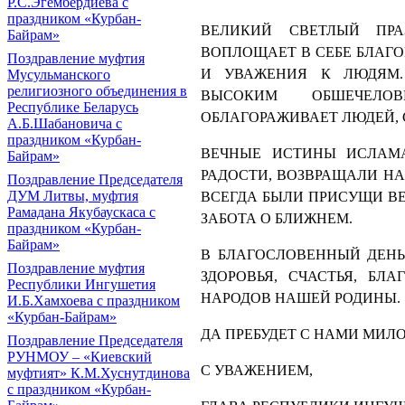
Р.С.Эгембердиева с
праздником «Курбан-
ВЕЛИКИЙ СВЕТЛЫЙ ПР
Байрам»
ВОПЛОЩАЕТ В СЕБЕ БЛАГ
Поздравление муфтия
И УВАЖЕНИЯ К ЛЮДЯМ.
Мусульманского
религиозного объединения в
ВЫСОКИМ ОБШЕЧЕЛОВ
Республике Беларусь
ОБЛАГОРАЖИВАЕТ ЛЮДЕЙ, 
А.Б.Шабановича с
праздником «Курбан-
ВЕЧНЫЕ ИСТИНЫ ИСЛАМ
Байрам»
РАДОСТИ, ВОЗВРАЩАЛИ НА
Поздравление Председателя
ДУМ Литвы, муфтия
ВСЕГДА БЫЛИ ПРИСУЩИ ВЕ
Рамадана Якубаускаса с
ЗАБОТА О БЛИЖНЕМ.
праздником «Курбан-
Байрам»
В БЛАГОСЛОВЕННЫЙ ДЕНЬ
Поздравление муфтия
ЗДОРОВЬЯ, СЧАСТЬЯ, Б
Республики Ингушетия
НАРОДОВ НАШЕЙ РОДИНЫ.
И.Б.Хамхоева с праздником
«Курбан-Байрам»
ДА ПРЕБУДЕТ С НАМИ МИЛ
Поздравление Председателя
РУНМОУ – «Киевский
С УВАЖЕНИЕМ,
муфтият» К.М.Хуснутдинова
с праздником «Курбан-