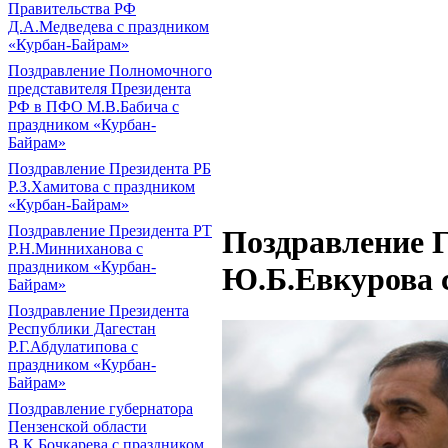
Правительства РФ
Д.А.Медведева с праздником
«Курбан-Байрам»
Поздравление Полномочного
представителя Президента
РФ в ПФО М.В.Бабича с
праздником «Курбан-
Байрам»
Поздравление Президента РБ
Р.З.Хамитова с праздником
«Курбан-Байрам»
Поздравление Президента РТ
Поздравление 
Р.Н.Минниханова с
праздником «Курбан-
Ю.Б.Евкурова 
Байрам»
Поздравление Президента
Республики Дагестан
Р.Г.Абдулатипова с
праздником «Курбан-
Байрам»
Поздравление губернатора
Пензенской области
В.К.Бочкарева с праздником