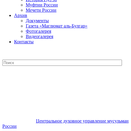
Муфтии России
Мечети России
Архив
Документы
Газета «Маглюмат аль-Булгар»
Фотогалерея
Видеогалерея
Контакты
Центральное духовное управление
мусульман России
Центральное духовное управление мусульман
России