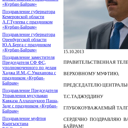
«Курбан-Байрам»
Поздравление губернатора
Кемеровской области
А.Г.Тулеева с праздником
«Курбан-Байрам»
Поздравление губернатора
Оренбургской области
Ю.А.Берга с праздником
«Курбан-Байрам»
15.10.2013
Поздравление заместителя
ПРАВИТЕЛЬСТВЕННАЯ ТЕЛ
Председателя СФ ФС,
уполномоченного по делам
Хаджа И.М.-С.Умаханова с
ВЕРХОВНОМУ МУФТИЮ,
праздником «Курбан-
Байрам»
ПРЕДСЕДАТЕЛЮ ЦЕНТРАЛЬ
Поздравление Председателя
Управления мусульман
Т.С.ТАДЖУДДИНУ
Кавказа Аллахшукюр Паша-
Заде с праздником «Курбан-
ГЛУБОКОУВАЖАЕМЫЙ ТАЛГ
Байрам»
Поздравление муфтия
СЕРДЕЧНО ПОЗДРАВЛЯЮ В
Кыргызстана
БАЙРАМ!