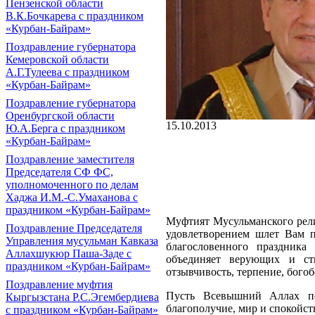
Пензенской области
В.К.Бочкарева с праздником
«Курбан-Байрам»
Поздравление губернатора
Кемеровской области
А.Г.Тулеева с праздником
«Курбан-Байрам»
Поздравление губернатора
Оренбургской области
15.10.2013
Ю.А.Берга с праздником
«Курбан-Байрам»
Поздравление заместителя
Председателя СФ ФС,
уполномоченного по делам
Хаджа И.М.-С.Умаханова с
праздником «Курбан-Байрам»
Муфтият Мусульманского рели
Поздравление Председателя
удовлетворением шлет Вам 
Управления мусульман Кавказа
благословенного праздника
Аллахшукюр Паша-Заде с
объединяет верующих и ст
праздником «Курбан-Байрам»
отзывчивость, терпение, богоб
Поздравление муфтия
Пусть Всевышний Аллах по
Кыргызстана Р.С.Эгембердиева
благополучие, мир и спокойст
с праздником «Курбан-Байрам»