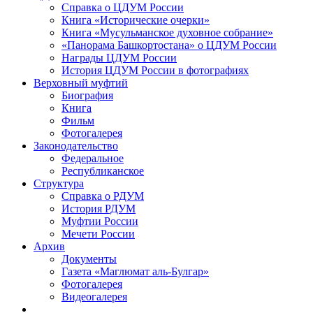
Справка о ЦДУМ России
Книга «Исторические очерки»
Книга «Мусульманское духовное собрание»
«Панорама Башкортостана» о ЦДУМ России
Награды ЦДУМ России
История ЦДУМ России в фотографиях
Верховный муфтий
Биография
Книга
Фильм
Фотогалерея
Законодательство
Федеральное
Республиканское
Структура
Справка о РДУМ
История РДУМ
Муфтии России
Мечети России
Архив
Документы
Газета «Маглюмат аль-Булгар»
Фотогалерея
Видеогалерея