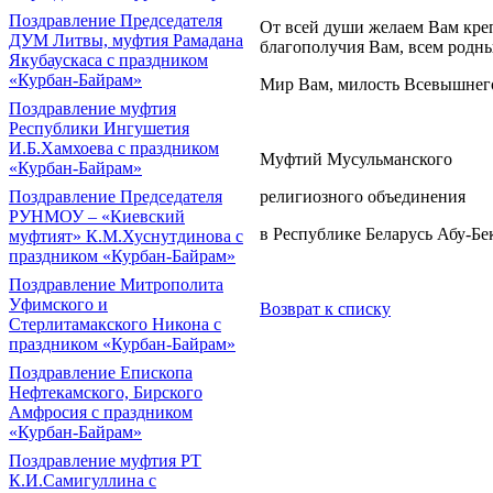
Поздравление Председателя
От всей души желаем Вам креп
ДУМ Литвы, муфтия Рамадана
благополучия Вам, всем родны
Якубаускаса с праздником
«Курбан-Байрам»
Мир Вам, милость Всевышнего
Поздравление муфтия
Республики Ингушетия
И.Б.Хамхоева с праздником
Муфтий Мусульманского
«Курбан-Байрам»
религиозного объединения
Поздравление Председателя
РУНМОУ – «Киевский
в Республике Беларусь Абу-Б
муфтият» К.М.Хуснутдинова с
праздником «Курбан-Байрам»
Поздравление Митрополита
Уфимского и
Возврат к списку
Стерлитамакского Никона с
праздником «Курбан-Байрам»
Поздравление Епископа
Нефтекамского, Бирского
Амфросия с праздником
«Курбан-Байрам»
Поздравление муфтия РТ
К.И.Самигуллина с