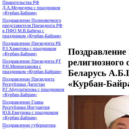
Правительства РФ
Д.А.Медведева с праздником
«Курбан-Байрам»
Поздравление Полномочного
представителя Президента РФ
в ПФО М.В.Бабича с
праздником «Курбан-Байрам»
Поздравление Президента РБ
Р.З.Хамитова с праздником
Поздравление
«Курбан-Байрам»
религиозного 
Поздравление Президента РТ
Р.Н.Минниханова с
Беларусь А.Б.
праздником «Курбан-Байрам»
Поздравление Президента
«Курбан-Байр
Республики Дагестан
Р.Г.Абдулатипова с праздником
«Курбан-Байрам»
Поздравление Главы
Республики Ингушетия
Ю.Б.Евкурова с праздником
«Курбан-Байрам»
Поздравление губернатора