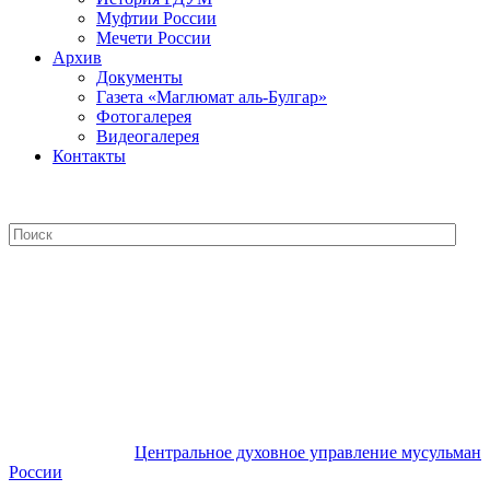
Муфтии России
Мечети России
Архив
Документы
Газета «Маглюмат аль-Булгар»
Фотогалерея
Видеогалерея
Контакты
Центральное духовное управление
мусульман России
Центральное духовное управление мусульман
России