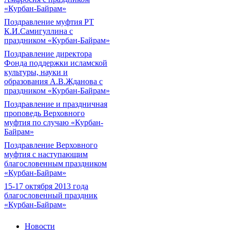
«Курбан-Байрам»
Поздравление муфтия РТ
К.И.Самигуллина с
праздником «Курбан-Байрам»
Поздравление директора
Фонда поддержки исламской
культуры, науки и
образования А.В.Жданова с
праздником «Курбан-Байрам»
Поздравление и праздничная
проповедь Верховного
муфтия по случаю «Курбан-
Байрам»
Поздравление Верховного
муфтия с наступающим
благословенным праздником
«Курбан-Байрам»
15-17 октября 2013 года
благословенный праздник
«Курбан-Байрам»
Новости