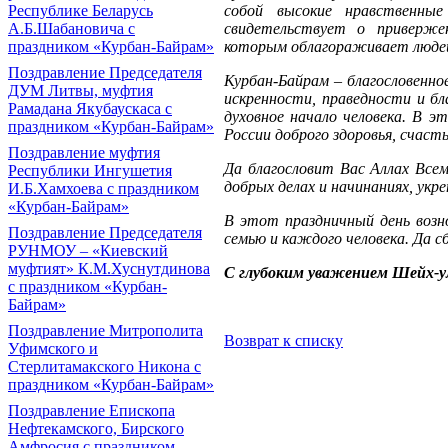
собой высокие нравственны
Республике Беларусь
свидетельствует о приверже
А.Б.Шабановича с
которым облагораживает людей
праздником «Курбан-Байрам»
Поздравление Председателя
Курбан-Байрам – благословенно
ДУМ Литвы, муфтия
искренности, праведности и бл
Рамадана Якубаускаса с
духовное начало человека. В 
праздником «Курбан-Байрам»
России доброго здоровья, счасть
Поздравление муфтия
Да благословит Вас Аллах Все
Республики Ингушетия
добрых делах и начинаниях, укр
И.Б.Хамхоева с праздником
«Курбан-Байрам»
В этот праздничный день возн
Поздравление Председателя
семью и каждого человека. Да 
РУНМОУ – «Киевский
муфтият» К.М.Хуснутдинова
С глубоким уважением Шейх-
с праздником «Курбан-
Байрам»
Поздравление Митрополита
Возврат к списку
Уфимского и
Стерлитамакского Никона с
праздником «Курбан-Байрам»
Поздравление Епископа
Нефтекамского, Бирского
Амфросия с праздником