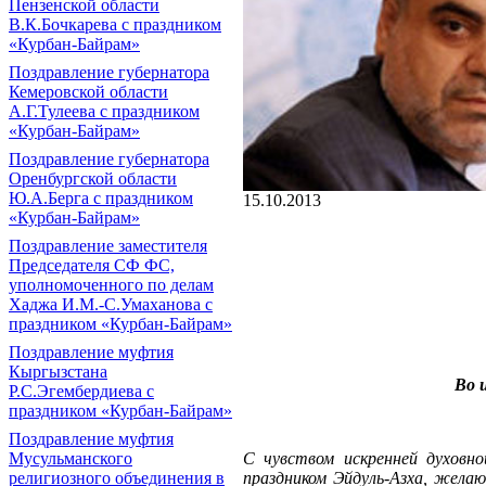
Пензенской области
В.К.Бочкарева с праздником
«Курбан-Байрам»
Поздравление губернатора
Кемеровской области
А.Г.Тулеева с праздником
«Курбан-Байрам»
Поздравление губернатора
Оренбургской области
Ю.А.Берга с праздником
15.10.2013
«Курбан-Байрам»
Поздравление заместителя
Председателя СФ ФС,
уполномоченного по делам
Хаджа И.М.-С.Умаханова с
праздником «Курбан-Байрам»
Поздравление муфтия
Кыргызстана
Во 
Р.С.Эгембердиева с
праздником «Курбан-Байрам»
Поздравление муфтия
С чувством искренней духовн
Мусульманского
праздником Эйдуль-Азха, жела
религиозного объединения в