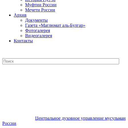
Муфтии России
Мечети России
Архив
Документы
Газета «Маглюмат аль-Булгар»
Фотогалерея
Видеогалерея
Контакты
Центральное духовное управление
мусульман России
Центральное духовное управление мусульман
России