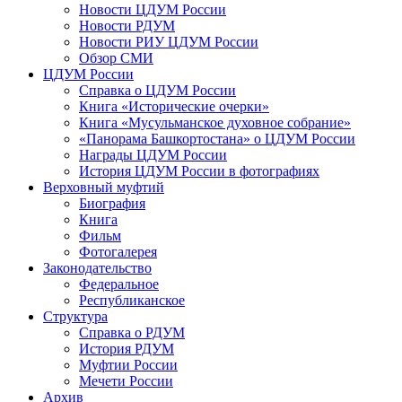
Новости ЦДУМ России
Новости РДУМ
Новости РИУ ЦДУМ России
Обзор СМИ
ЦДУМ России
Справка о ЦДУМ России
Книга «Исторические очерки»
Книга «Мусульманское духовное собрание»
«Панорама Башкортостана» о ЦДУМ России
Награды ЦДУМ России
История ЦДУМ России в фотографиях
Верховный муфтий
Биография
Книга
Фильм
Фотогалерея
Законодательство
Федеральное
Республиканское
Структура
Справка о РДУМ
История РДУМ
Муфтии России
Мечети России
Архив