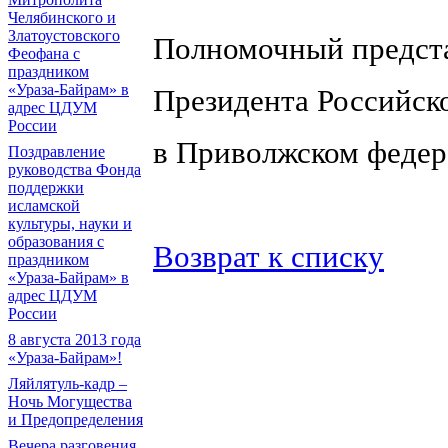
Челябинского и
Златоустовского
Полномочный предст
Феофана с
праздником
«Ураза-Байрам» в
Президента Российск
адрес ЦДУМ
России
в Приволжском федер
Поздравление
руководства Фонда
поддержки
исламской
культуры, науки и
образования с
Возврат к списку
праздником
«Ураза-Байрам» в
адрес ЦДУМ
России
8 августа 2013 года
«Ураза-Байрам»!
Ляйлятуль-кадр –
Ночь Могущества
и Предопределения
Вечера разговения