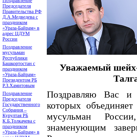
Поздравление
Председателя
Правительства РФ
Д.А.Медведева с
праздником
«Ураза-Байрам» в
адрес ЦДУМ
России
Поздравление
мусульман
Республики
Башкортостан с
Уважаемый шейх-
праздником
«Ураза-Байрам»
Талг
Президентом РБ
Р.З.Хамитовым
Поздравляю Вас и
Поздравление
Председателя
которых объединяет
Государственного
Собрания –
мусульман России
Курултая РБ
К.Б.Толкачева с
знаменующим завер
праздником
«Ураза-Байрам» в