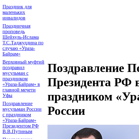
Праздник для
маленьких
инвалидов
Праздничная
проповедь
Шейхуль-Ислама
Т.С.Таджуддина по
случаю «Ураза-
Байрам»
Верховный муфтий
Поздравление П
поздравил
мусульман с
Президента РФ 
праздником
«Ураза-Байрам» в
главной мечети
праздником «Ур
Уфы
Поздравление
России
мусульман России
с праздником
«Ураза-Байрам»
Президентом РФ
В.В.Путиным