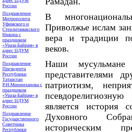
Рамадан.
адрес ЦДУМ
России
Поздравление
В многонациональ
Митрополита
Уфимского и
Приволжье ислам зан
Стерлитамакского
Никона с
вера и традиции п
праздником
«Ураза-Байрам» в
веков.
адрес ЦДУМ
России
Наши мусульман
Поздравление
Президента
представителями др
Республики
Татарстан
патриотизм, неприя
Р.Н.Минниханова с
праздником
псевдорелигиозную 
«Ураза-Байрам» в
адрес ЦДУМ
является история 
России
Поздравление
Духовного Собра
Государственного
Советника
историческим пр
Республики