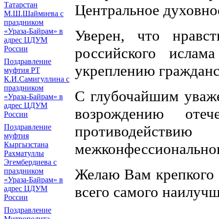
Татарстан
Центральное духовно
М.Ш.Шаймиева с
праздником
Уверен, что нравс
«Ураза-Байрам» в
адрес ЦДУМ
российского ислама
России
Поздравление
укреплению гражданск
муфтия РТ
К.И.Самигуллина с
праздником
С глубочайшим уваж
«Ураза-Байрам» в
адрес ЦДУМ
возрождению отеч
России
противодейств
Поздравление
муфтия
межконфессиональног
Кыргызстана
Рахматуллы
Эгембердиева с
Желаю Вам крепкого 
праздником
«Ураза-Байрам» в
всего самого наилучш
адрес ЦДУМ
России
Поздравление
Митрополита