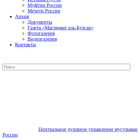
Муфтии России
Мечети России
Архив
Документы
Газета «Маглюмат аль-Булгар»
Фотогалерея
Видеогалерея
Контакты
Центральное духовное управление
мусульман России
Центральное духовное управление мусульман
России