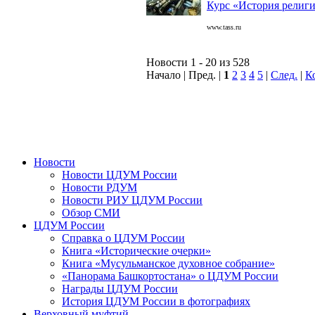
Курс «История религий
www.tass.ru
Новости 1 - 20 из 528
Начало | Пред. |
1
2
3
4
5
|
След.
|
К
Новости
Новости ЦДУМ России
Новости РДУМ
Новости РИУ ЦДУМ России
Обзор СМИ
ЦДУМ России
Справка о ЦДУМ России
Книга «Исторические очерки»
Книга «Мусульманское духовное собрание»
«Панорама Башкортостана» о ЦДУМ России
Награды ЦДУМ России
История ЦДУМ России в фотографиях
Верховный муфтий