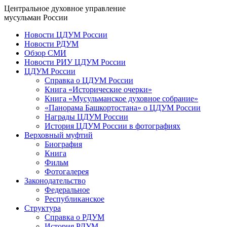
Центральное духовное управление
мусульман России
Новости ЦДУМ России
Новости РДУМ
Обзор СМИ
Новости РИУ ЦДУМ России
ЦДУМ России
Справка о ЦДУМ России
Книга «Исторические очерки»
Книга «Мусульманское духовное собрание»
«Панорама Башкортостана» о ЦДУМ России
Награды ЦДУМ России
История ЦДУМ России в фотографиях
Верховный муфтий
Биография
Книга
Фильм
Фотогалерея
Законодательство
Федеральное
Республиканское
Структура
Справка о РДУМ
История РДУМ